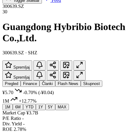
Feed
Toggle Sidebar
300639.SZ
30
Guangdong Hybribio Biotech
Co.,Ltd.
300639.SZ · SHZ
Spremljaj
Spremljaj
Pregled
Finance
Članki
Flash News
Skupnost
¥5.70
-0.70%
(-¥0.04)
1M
+12.77%
1M
6M
YTD
1Y
5Y
MAX
Market Cap
¥3.7B
P/E Ratio
-
Div. Yield
-
ROE
2.78%