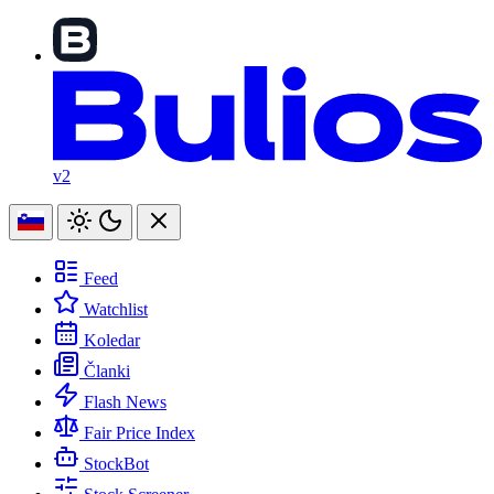
v2
Feed
Watchlist
Koledar
Članki
Flash News
Fair Price Index
StockBot