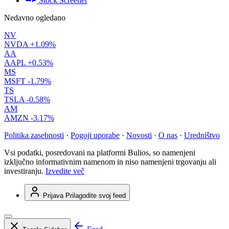
Stock Screener
Nedavno ogledano
NV
NVDA
+1.09%
AA
AAPL
+0.53%
MS
MSFT
-1.79%
TS
TSLA
-0.58%
AM
AMZN
-3.17%
Politika zasebnosti
·
Pogoji uporabe
·
Novosti
·
O nas
·
Uredništvo
Vsi podatki, posredovani na platformi Bulios, so namenjeni
izključno informativnim namenom in niso namenjeni trgovanju ali
investiranju.
Izvedite več
Prijava
Prilagodite svoj feed