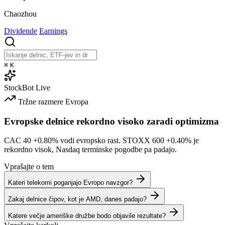
Chaozhou
Dividende
Earnings
⌘
K
StockBot
Live
Tržne razmere
Evropa
Evropske delnice rekordno visoko zaradi optimizma
CAC 40
+0.80%
vodi evropsko rast. STOXX 600
+0.40%
je
rekordno visok, Nasdaq terminske pogodbe pa padajo.
Vprašajte o tem
Kateri telekomi poganjajo Evropo navzgor?
Zakaj delnice čipov, kot je AMD, danes padajo?
Katere večje ameriške družbe bodo objavile rezultate?