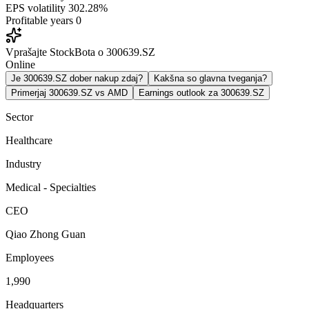
EPS volatility
302.28%
Profitable years
0
Vprašajte StockBota o 300639.SZ
Online
Je 300639.SZ dober nakup zdaj?
Kakšna so glavna tveganja?
Primerjaj 300639.SZ vs AMD
Earnings outlook za 300639.SZ
Sector
Healthcare
Industry
Medical - Specialties
CEO
Qiao Zhong Guan
Employees
1,990
Headquarters