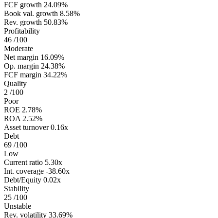
FCF growth
24.09%
Book val. growth
8.58%
Rev. growth
50.83%
Profitability
46
/100
Moderate
Net margin
16.09%
Op. margin
24.38%
FCF margin
34.22%
Quality
2
/100
Poor
ROE
2.78%
ROA
2.52%
Asset turnover
0.16x
Debt
69
/100
Low
Current ratio
5.30x
Int. coverage
-38.60x
Debt/Equity
0.02x
Stability
25
/100
Unstable
Rev. volatility
33.69%