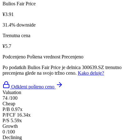
Bulios Fair Price
¥3.91
31.4% downside
Trenutna cena
¥5.7
Podcenjeno
Poštena vrednost
Precenjeno
Po podatkih Bulios Fair Price je delnica 300639.SZ trenutno
precenjena glede na svojo tržno ceno.
Kako deluje?
Odkleni pošteno ceno
Valuation
74
/100
Cheap
P/B
0.97x
P/FCF
16.34x
P/S
5.59x
Growth
0
/100
Declining