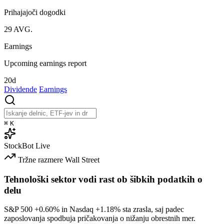
Prihajajoči dogodki
29
AVG.
Earnings
Upcoming earnings report
20d
Dividende
Earnings
⌘
K
StockBot
Live
Tržne razmere
Wall Street
Tehnološki sektor vodi rast ob šibkih podatkih o
delu
S&P 500
+0.60%
in Nasdaq
+1.18%
sta zrasla, saj padec
zaposlovanja spodbuja pričakovanja o nižanju obrestnih mer.