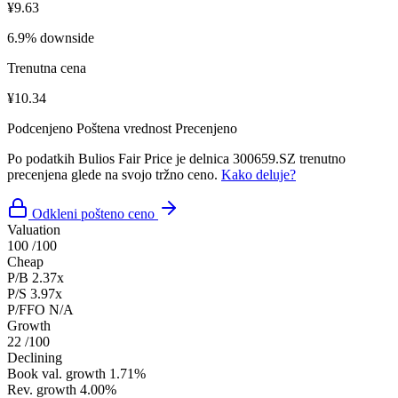
¥9.63
6.9% downside
Trenutna cena
¥10.34
Podcenjeno
Poštena vrednost
Precenjeno
Po podatkih Bulios Fair Price je delnica 300659.SZ trenutno
precenjena glede na svojo tržno ceno.
Kako deluje?
Odkleni pošteno ceno
Valuation
100
/100
Cheap
P/B
2.37x
P/S
3.97x
P/FFO
N/A
Growth
22
/100
Declining
Book val. growth
1.71%
Rev. growth
4.00%