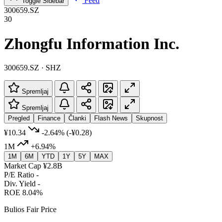
Feed
Toggle Sidebar
300659.SZ
30
Zhongfu Information Inc.
300659.SZ · SHZ
Spremljaj
Spremljaj
Pregled
Finance
Članki
Flash News
Skupnost
¥10.34
-2.64%
(-¥0.28)
1M
+6.94%
1M
6M
YTD
1Y
5Y
MAX
Market Cap
¥2.8B
P/E Ratio
-
Div. Yield
-
ROE
8.04%
Bulios Fair Price