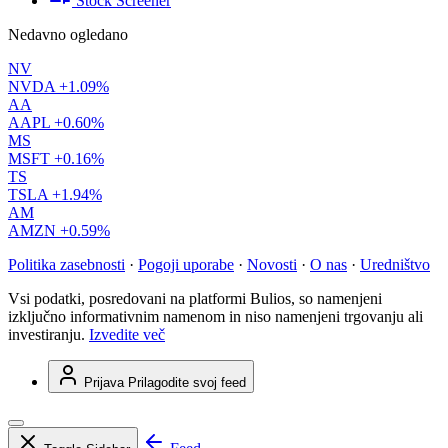
Stock Screener
Nedavno ogledano
NV
NVDA
+1.09%
AA
AAPL
+0.60%
MS
MSFT
+0.16%
TS
TSLA
+1.94%
AM
AMZN
+0.59%
Politika zasebnosti
·
Pogoji uporabe
·
Novosti
·
O nas
·
Uredništvo
Vsi podatki, posredovani na platformi Bulios, so namenjeni
izključno informativnim namenom in niso namenjeni trgovanju ali
investiranju.
Izvedite več
Prijava
Prilagodite svoj feed