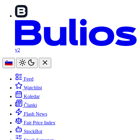
v2
Feed
Watchlist
Koledar
Članki
Flash News
Fair Price Index
StockBot