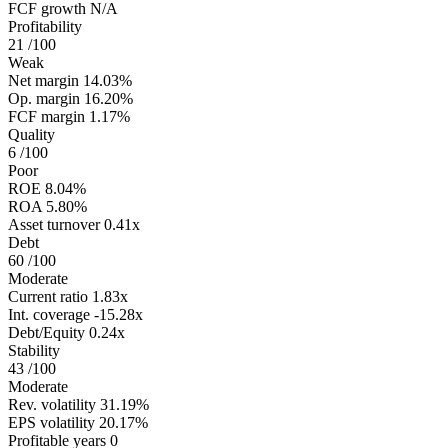
FCF growth
N/A
Profitability
21
/100
Weak
Net margin
14.03%
Op. margin
16.20%
FCF margin
1.17%
Quality
6
/100
Poor
ROE
8.04%
ROA
5.80%
Asset turnover
0.41x
Debt
60
/100
Moderate
Current ratio
1.83x
Int. coverage
-15.28x
Debt/Equity
0.24x
Stability
43
/100
Moderate
Rev. volatility
31.19%
EPS volatility
20.17%
Profitable years
0