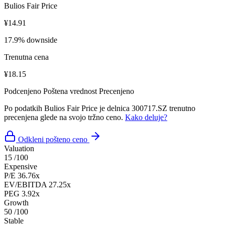
Bulios Fair Price
¥14.91
17.9% downside
Trenutna cena
¥18.15
Podcenjeno
Poštena vrednost
Precenjeno
Po podatkih Bulios Fair Price je delnica 300717.SZ trenutno
precenjena glede na svojo tržno ceno.
Kako deluje?
Odkleni pošteno ceno
Valuation
15
/100
Expensive
P/E
36.76x
EV/EBITDA
27.25x
PEG
3.92x
Growth
50
/100
Stable