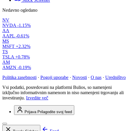
Stock Screener
Nedavno ogledano
NV
NVDA
-1.15%
AA
AAPL
-0.61%
MS
MSFT
+2.32%
TS
TSLA
+0.78%
AM
AMZN
-0.19%
Politika zasebnosti
·
Pogoji uporabe
·
Novosti
·
O nas
·
Uredništvo
Vsi podatki, posredovani na platformi Bulios, so namenjeni
izključno informativnim namenom in niso namenjeni trgovanju ali
investiranju.
Izvedite več
Prijava
Prilagodite svoj feed