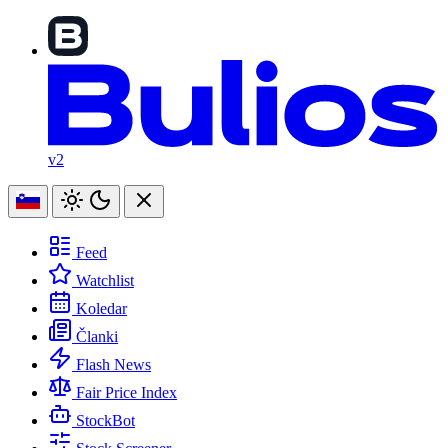
v2
Feed
Watchlist
Koledar
Članki
Flash News
Fair Price Index
StockBot