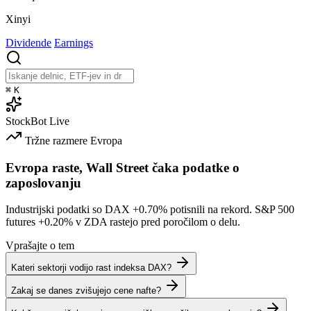
Xinyi
Dividende
Earnings
⌘
K
StockBot
Live
Tržne razmere
Evropa
Evropa raste, Wall Street čaka podatke o
zaposlovanju
Industrijski podatki so DAX
+0.70%
potisnili na rekord. S&P 500
futures
+0.20%
v ZDA rastejo pred poročilom o delu.
Vprašajte o tem
Kateri sektorji vodijo rast indeksa DAX?
Zakaj se danes zvišujejo cene nafte?