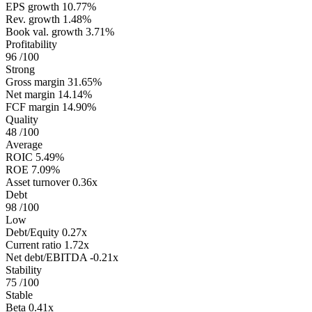
EPS growth
10.77%
Rev. growth
1.48%
Book val. growth
3.71%
Profitability
96
/100
Strong
Gross margin
31.65%
Net margin
14.14%
FCF margin
14.90%
Quality
48
/100
Average
ROIC
5.49%
ROE
7.09%
Asset turnover
0.36x
Debt
98
/100
Low
Debt/Equity
0.27x
Current ratio
1.72x
Net debt/EBITDA
-0.21x
Stability
75
/100
Stable
Beta
0.41x