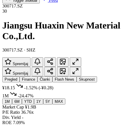
Feed
Toggle Sidebar
300717.SZ
30
Jiangsu Huaxin New Material
Co.,Ltd.
300717.SZ · SHZ
Spremljaj
Spremljaj
Pregled
Finance
Članki
Flash News
Skupnost
¥18.15
-1.52%
(-¥0.28)
1M
-24.47%
1M
6M
YTD
1Y
5Y
MAX
Market Cap
¥1.9B
P/E Ratio
36.76x
Div. Yield
-
ROE
7.09%