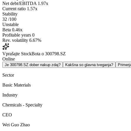
Net debt/EBITDA
1.97x
Current ratio
1.57x
Stability
32
/100
Unstable
Beta
0.46x
Profitable years
0
Rev. volatility
6.67%
Vprašajte StockBota o 300798.SZ
Online
Je 300798.SZ dober nakup zdaj?
Kakšna so glavna tveganja?
Primer
Sector
Basic Materials
Industry
Chemicals - Specialty
CEO
Wei Guo Zhao