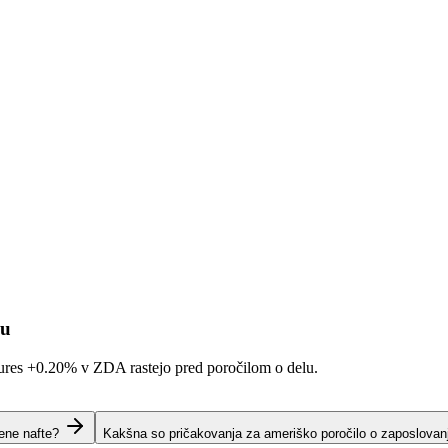
ju
tures
+0.20%
v ZDA rastejo pred poročilom o delu.
ene nafte?
Kakšna so pričakovanja za ameriško poročilo o zaposlovan