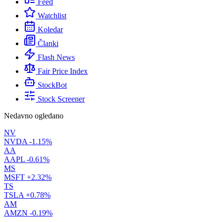
Feed
Watchlist
Koledar
Članki
Flash News
Fair Price Index
StockBot
Stock Screener
Nedavno ogledano
NV
NVDA
-1.15%
AA
AAPL
-0.61%
MS
MSFT
+2.32%
TS
TSLA
+0.78%
AM
AMZN
-0.19%