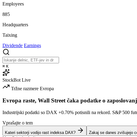
Employees
885
Headquarters
Taixing
Dividende
Earnings
⌘
K
StockBot
Live
Tržne razmere
Evropa
Evropa raste, Wall Street čaka podatke o zaposlovan
Industrijski podatki so DAX
+0.70%
potisnili na rekord. S&P 500 fu
Vprašajte o tem
Kateri sektorji vodijo rast indeksa DAX?
Zakaj se danes zvišujejo c