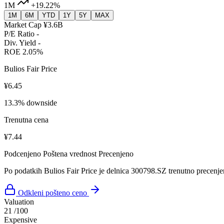
1M
+19.22%
1M
6M
YTD
1Y
5Y
MAX
Market Cap
¥3.6B
P/E Ratio
-
Div. Yield
-
ROE
2.05%
Bulios Fair Price
¥6.45
13.3% downside
Trenutna cena
¥7.44
Podcenjeno
Poštena vrednost
Precenjeno
Po podatkih Bulios Fair Price je delnica 300798.SZ trenutno precenje
Odkleni pošteno ceno
Valuation
21
/100
Expensive