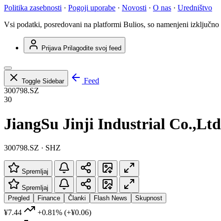
Politika zasebnosti
·
Pogoji uporabe
·
Novosti
·
O nas
·
Uredništvo
Vsi podatki, posredovani na platformi Bulios, so namenjeni izključno
Prijava
Prilagodite svoj feed
Feed
Toggle Sidebar
300798.SZ
30
JiangSu Jinji Industrial Co.,Ltd
300798.SZ · SHZ
Spremljaj
Spremljaj
Pregled
Finance
Članki
Flash News
Skupnost
¥7.44
+0.81%
(+¥0.06)