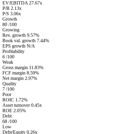
EV/EBITDA
27.67x
P/B
2.13x
P/S
3.06x
Growth
80
/100
Growing
Rev. growth
9.57%
Book val. growth
7.44%
EPS growth
N/A
Profitability
6
/100
Weak
Gross margin
11.83%
FCF margin
8.59%
Net margin
2.97%
Quality
7
/100
Poor
ROIC
1.72%
Asset turnover
0.45x
ROE
2.05%
Debt
68
/100
Low
Debt/Equity
0.26x