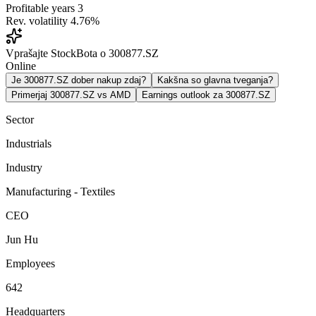
Profitable years
3
Rev. volatility
4.76%
Vprašajte StockBota o 300877.SZ
Online
Je 300877.SZ dober nakup zdaj?
Kakšna so glavna tveganja?
Primerjaj 300877.SZ vs AMD
Earnings outlook za 300877.SZ
Sector
Industrials
Industry
Manufacturing - Textiles
CEO
Jun Hu
Employees
642
Headquarters