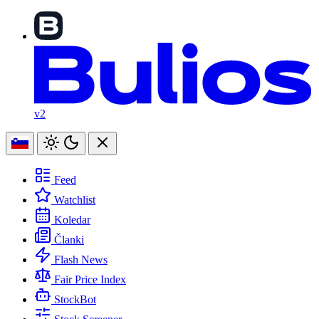
v2
Feed
Watchlist
Koledar
Članki
Flash News
Fair Price Index
StockBot