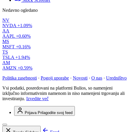
Stock Screener
Nedavno ogledano
NV
NVDA
+1.09%
AA
AAPL
+0.60%
MS
MSFT
+0.16%
TS
TSLA
+1.94%
AM
AMZN
+0.59%
Politika zasebnosti
·
Pogoji uporabe
·
Novosti
·
O nas
·
Uredništvo
Vsi podatki, posredovani na platformi Bulios, so namenjeni
izključno informativnim namenom in niso namenjeni trgovanju ali
investiranju.
Izvedite več
Prijava
Prilagodite svoj feed