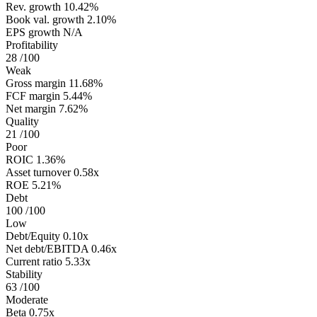
Rev. growth
10.42%
Book val. growth
2.10%
EPS growth
N/A
Profitability
28
/100
Weak
Gross margin
11.68%
FCF margin
5.44%
Net margin
7.62%
Quality
21
/100
Poor
ROIC
1.36%
Asset turnover
0.58x
ROE
5.21%
Debt
100
/100
Low
Debt/Equity
0.10x
Net debt/EBITDA
0.46x
Current ratio
5.33x
Stability
63
/100
Moderate
Beta
0.75x