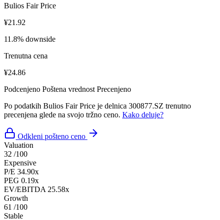
Bulios Fair Price
¥21.92
11.8% downside
Trenutna cena
¥24.86
Podcenjeno
Poštena vrednost
Precenjeno
Po podatkih Bulios Fair Price je delnica 300877.SZ trenutno
precenjena glede na svojo tržno ceno.
Kako deluje?
Odkleni pošteno ceno
Valuation
32
/100
Expensive
P/E
34.90x
PEG
0.19x
EV/EBITDA
25.58x
Growth
61
/100
Stable