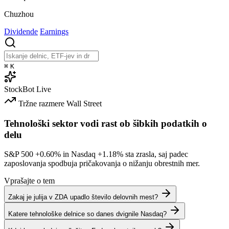
Chuzhou
Dividende
Earnings
⌘
K
StockBot
Live
Tržne razmere
Wall Street
Tehnološki sektor vodi rast ob šibkih podatkih o
delu
S&P 500
+0.60%
in Nasdaq
+1.18%
sta zrasla, saj padec
zaposlovanja spodbuja pričakovanja o nižanju obrestnih mer.
Vprašajte o tem
Zakaj je julija v ZDA upadlo število delovnih mest?
Katere tehnološke delnice so danes dvignile Nasdaq?