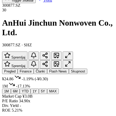
Feed
Toggle Sidebar
300877.SZ
30
AnHui Jinchun Nonwoven Co.,
Ltd.
300877.SZ · SHZ
Spremljaj
Spremljaj
Pregled
Finance
Članki
Flash News
Skupnost
¥24.86
-1.19%
(-¥0.30)
1M
-17.13%
1M
6M
YTD
1Y
5Y
MAX
Market Cap
¥3.0B
P/E Ratio
34.90x
Div. Yield
-
ROE
5.21%