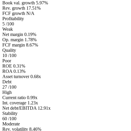
Book val. growth
5.97%
Rev. growth
17.51%
FCF growth
N/A
Profitability
5
/100
Weak
Net margin
0.19%
Op. margin
1.78%
FCF margin
8.67%
Quality
10
/100
Poor
ROE
0.31%
ROA
0.13%
Asset turnover
0.68x
Debt
27
/100
High
Current ratio
0.99x
Int. coverage
1.23x
Net debt/EBITDA
12.91x
Stability
60
/100
Moderate
Rev. volatility
8.46%