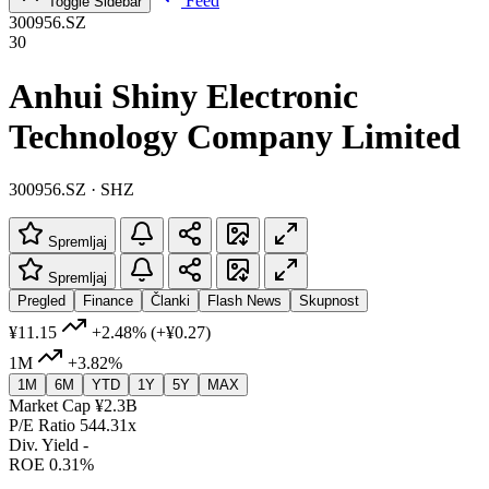
Feed
Toggle Sidebar
300956.SZ
30
Anhui Shiny Electronic
Technology Company Limited
300956.SZ · SHZ
Spremljaj
Spremljaj
Pregled
Finance
Članki
Flash News
Skupnost
¥11.15
+2.48%
(+¥0.27)
1M
+3.82%
1M
6M
YTD
1Y
5Y
MAX
Market Cap
¥2.3B
P/E Ratio
544.31x
Div. Yield
-
ROE
0.31%