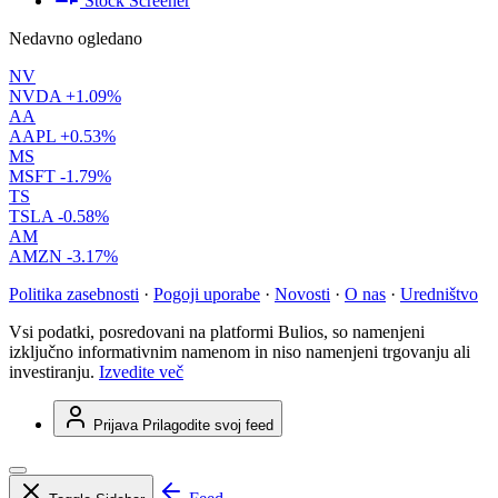
Stock Screener
Nedavno ogledano
NV
NVDA
+1.09%
AA
AAPL
+0.53%
MS
MSFT
-1.79%
TS
TSLA
-0.58%
AM
AMZN
-3.17%
Politika zasebnosti
·
Pogoji uporabe
·
Novosti
·
O nas
·
Uredništvo
Vsi podatki, posredovani na platformi Bulios, so namenjeni
izključno informativnim namenom in niso namenjeni trgovanju ali
investiranju.
Izvedite več
Prijava
Prilagodite svoj feed