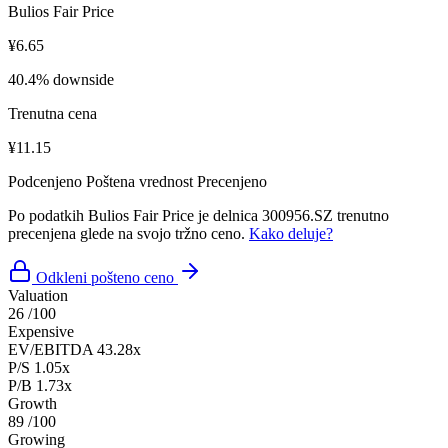
Bulios Fair Price
¥6.65
40.4% downside
Trenutna cena
¥11.15
Podcenjeno
Poštena vrednost
Precenjeno
Po podatkih Bulios Fair Price je delnica 300956.SZ trenutno
precenjena glede na svojo tržno ceno.
Kako deluje?
Odkleni pošteno ceno
Valuation
26
/100
Expensive
EV/EBITDA
43.28x
P/S
1.05x
P/B
1.73x
Growth
89
/100
Growing