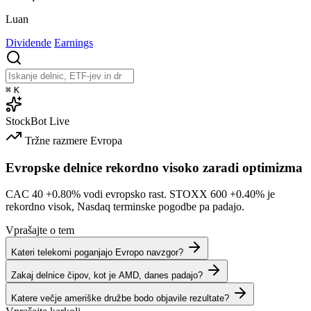
Luan
Dividende
Earnings
⌘
K
StockBot
Live
Tržne razmere
Evropa
Evropske delnice rekordno visoko zaradi optimizma
CAC 40
+0.80%
vodi evropsko rast. STOXX 600
+0.40%
je
rekordno visok, Nasdaq terminske pogodbe pa padajo.
Vprašajte o tem
Kateri telekomi poganjajo Evropo navzgor?
Zakaj delnice čipov, kot je AMD, danes padajo?
Katere večje ameriške družbe bodo objavile rezultate?