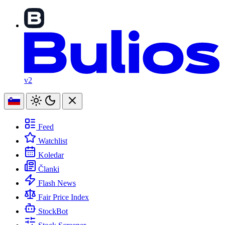
v2
Feed
Watchlist
Koledar
Članki
Flash News
Fair Price Index
StockBot