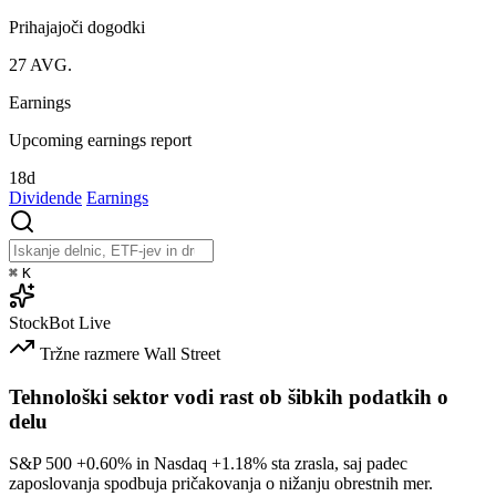
Prihajajoči dogodki
27
AVG.
Earnings
Upcoming earnings report
18d
Dividende
Earnings
⌘
K
StockBot
Live
Tržne razmere
Wall Street
Tehnološki sektor vodi rast ob šibkih podatkih o
delu
S&P 500
+0.60%
in Nasdaq
+1.18%
sta zrasla, saj padec
zaposlovanja spodbuja pričakovanja o nižanju obrestnih mer.