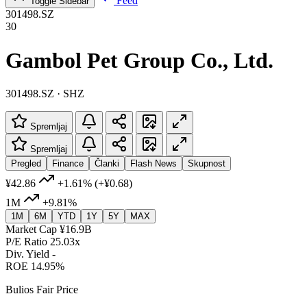
Feed
Toggle Sidebar
301498.SZ
30
Gambol Pet Group Co., Ltd.
301498.SZ · SHZ
Spremljaj
Spremljaj
Pregled
Finance
Članki
Flash News
Skupnost
¥42.86
+1.61%
(+¥0.68)
1M
+9.81%
1M
6M
YTD
1Y
5Y
MAX
Market Cap
¥16.9B
P/E Ratio
25.03x
Div. Yield
-
ROE
14.95%
Bulios Fair Price