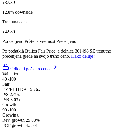
¥37.39
12.8% downside
Trenutna cena
¥42.86
Podcenjeno
Poštena vrednost
Precenjeno
Po podatkih Bulios Fair Price je delnica 301498.SZ trenutno
precenjena glede na svojo tržno ceno.
Kako deluje?
Odkleni pošteno ceno
Valuation
40
/100
Fair
EV/EBITDA
15.76x
P/S
2.49x
P/B
3.63x
Growth
90
/100
Growing
Rev. growth
25.83%
FCF growth
4.35%