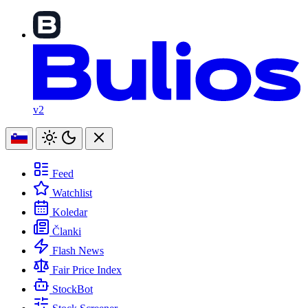
v2
Feed
Watchlist
Koledar
Članki
Flash News
Fair Price Index
StockBot