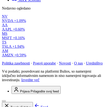
Stock Screener
Nedavno ogledano
NV
NVDA
+1.09%
AA
AAPL
+0.60%
MS
MSFT
+0.16%
TS
TSLA
+1.94%
AM
AMZN
+0.59%
Politika zasebnosti
·
Pogoji uporabe
·
Novosti
·
O nas
·
Uredništvo
Vsi podatki, posredovani na platformi Bulios, so namenjeni
izključno informativnim namenom in niso namenjeni trgovanju ali
investiranju.
Izvedite več
Prijava
Prilagodite svoj feed