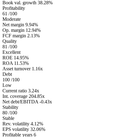
Book val. growth
38.28%
Profitability
61
/100
Moderate
Net margin
9.94%
Op. margin
12.94%
FCF margin
2.13%
Quality
81
/100
Excellent
ROE
14.95%
ROA
11.53%
Asset turnover
1.16x
Debt
100
/100
Low
Current ratio
3.24x
Int. coverage
204.85x
Net debt/EBITDA
-0.43x
Stability
80
/100
Stable
Rev. volatility
4.12%
EPS volatility
32.06%
Profitable years
6