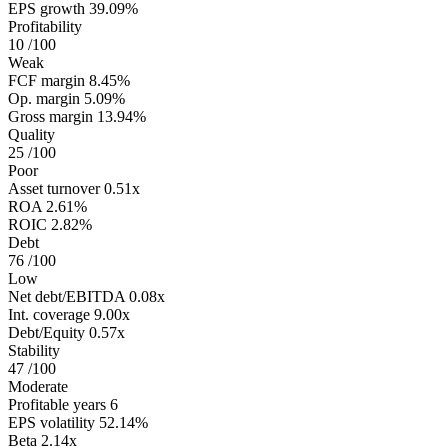
EPS growth
39.09%
Profitability
10
/100
Weak
FCF margin
8.45%
Op. margin
5.09%
Gross margin
13.94%
Quality
25
/100
Poor
Asset turnover
0.51x
ROA
2.61%
ROIC
2.82%
Debt
76
/100
Low
Net debt/EBITDA
0.08x
Int. coverage
9.00x
Debt/Equity
0.57x
Stability
47
/100
Moderate
Profitable years
6
EPS volatility
52.14%
Beta
2.14x