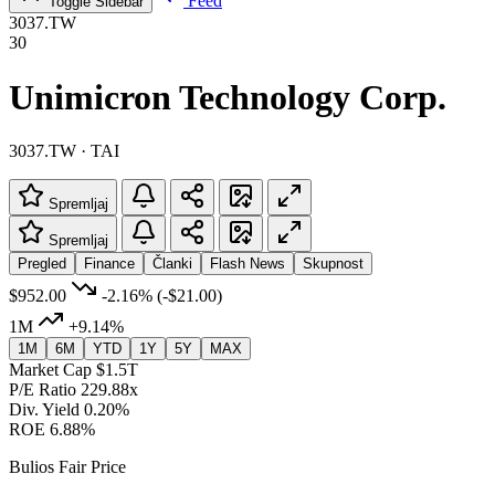
Feed
Toggle Sidebar
3037.TW
30
Unimicron Technology Corp.
3037.TW · TAI
Spremljaj
Spremljaj
Pregled
Finance
Članki
Flash News
Skupnost
$952.00
-2.16%
(-$21.00)
1M
+9.14%
1M
6M
YTD
1Y
5Y
MAX
Market Cap
$1.5T
P/E Ratio
229.88x
Div. Yield
0.20%
ROE
6.88%
Bulios Fair Price