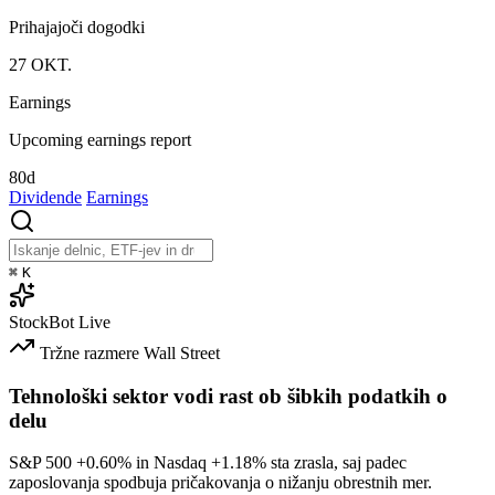
Prihajajoči dogodki
27
OKT.
Earnings
Upcoming earnings report
80d
Dividende
Earnings
⌘
K
StockBot
Live
Tržne razmere
Wall Street
Tehnološki sektor vodi rast ob šibkih podatkih o
delu
S&P 500
+0.60%
in Nasdaq
+1.18%
sta zrasla, saj padec
zaposlovanja spodbuja pričakovanja o nižanju obrestnih mer.