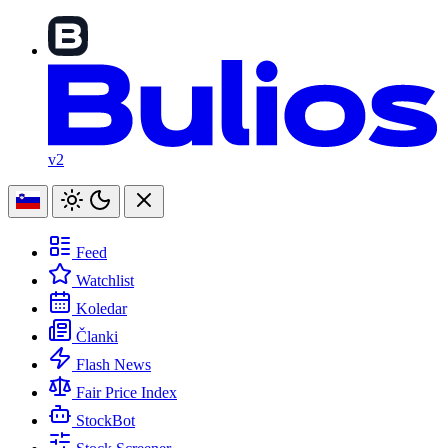
v2
Feed
Watchlist
Koledar
Članki
Flash News
Fair Price Index
StockBot