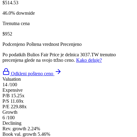
$514.53
46.0% downside
Trenutna cena
$952
Podcenjeno
Poštena vrednost
Precenjeno
Po podatkih Bulios Fair Price je delnica 3037.TW trenutno
precenjena glede na svojo tržno ceno.
Kako deluje?
Odkleni pošteno ceno
Valuation
14
/100
Expensive
P/B
15.25x
P/S
11.69x
P/E
229.88x
Growth
6
/100
Declining
Rev. growth
2.24%
Book val. growth
5.46%