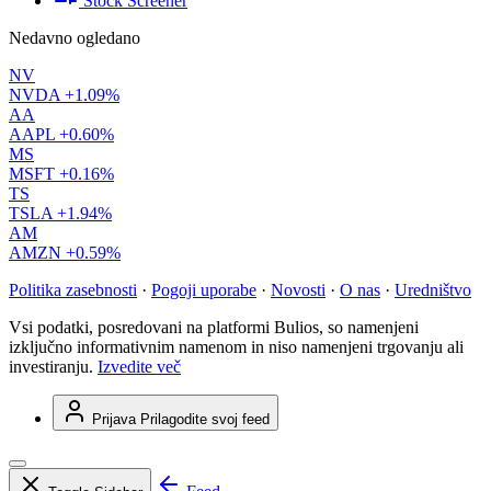
Stock Screener
Nedavno ogledano
NV
NVDA
+1.09%
AA
AAPL
+0.60%
MS
MSFT
+0.16%
TS
TSLA
+1.94%
AM
AMZN
+0.59%
Politika zasebnosti
·
Pogoji uporabe
·
Novosti
·
O nas
·
Uredništvo
Vsi podatki, posredovani na platformi Bulios, so namenjeni
izključno informativnim namenom in niso namenjeni trgovanju ali
investiranju.
Izvedite več
Prijava
Prilagodite svoj feed