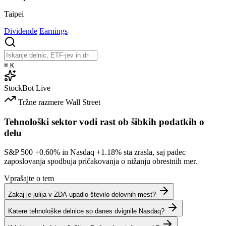
Taipei
Dividende
Earnings
⌘
K
StockBot
Live
Tržne razmere
Wall Street
Tehnološki sektor vodi rast ob šibkih podatkih o
delu
S&P 500
+0.60%
in Nasdaq
+1.18%
sta zrasla, saj padec
zaposlovanja spodbuja pričakovanja o nižanju obrestnih mer.
Vprašajte o tem
Zakaj je julija v ZDA upadlo število delovnih mest?
Katere tehnološke delnice so danes dvignile Nasdaq?