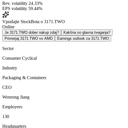
Rev. volatility
24.33%
EPS volatility
59.44%
Vprašajte StockBota o 3171.TWO
Online
Je 3171.TWO dober nakup zdaj?
Kakšna so glavna tveganja?
Primerjaj 3171.TWO vs AMD
Earnings outlook za 3171.TWO
Sector
Consumer Cyclical
Industry
Packaging & Containers
CEO
Wenrong Jiang
Employees
130
Headquarters