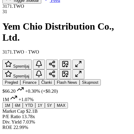
Feed
Toggle Sidebar
3171.TWO
31
Yem Chio Distribution Co.,
Ltd.
3171.TWO · TWO
Spremljaj
Spremljaj
Pregled
Finance
Članki
Flash News
Skupnost
$66.20
+0.30%
(+$0.20)
1M
+1.07%
1M
6M
YTD
1Y
5Y
MAX
Market Cap
$2.1B
P/E Ratio
13.78x
Div. Yield
7.03%
ROE
22.99%