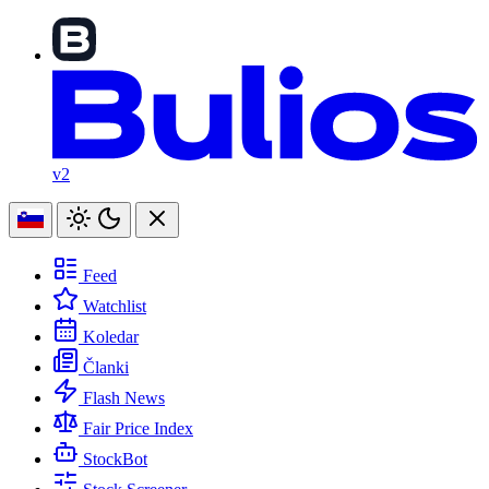
v2
Feed
Watchlist
Koledar
Članki
Flash News
Fair Price Index
StockBot