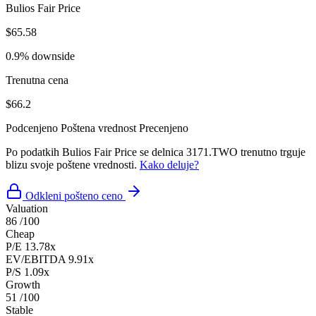
Bulios Fair Price
$65.58
0.9% downside
Trenutna cena
$66.2
Podcenjeno
Poštena vrednost
Precenjeno
Po podatkih Bulios Fair Price se delnica 3171.TWO trenutno trguje
blizu svoje poštene vrednosti.
Kako deluje?
Odkleni pošteno ceno
Valuation
86
/100
Cheap
P/E
13.78x
EV/EBITDA
9.91x
P/S
1.09x
Growth
51
/100
Stable