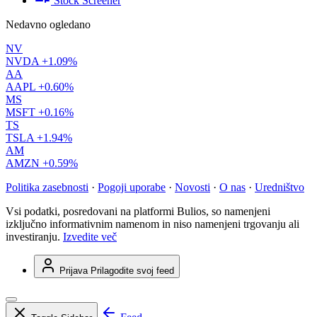
Stock Screener
Nedavno ogledano
NV
NVDA
+1.09%
AA
AAPL
+0.60%
MS
MSFT
+0.16%
TS
TSLA
+1.94%
AM
AMZN
+0.59%
Politika zasebnosti
·
Pogoji uporabe
·
Novosti
·
O nas
·
Uredništvo
Vsi podatki, posredovani na platformi Bulios, so namenjeni
izključno informativnim namenom in niso namenjeni trgovanju ali
investiranju.
Izvedite več
Prijava
Prilagodite svoj feed