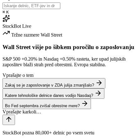
⌘
K
StockBot
Live
Tržne razmere
Wall Street
Wall Street višje po šibkem poročilu o zaposlovanju
S&P 500
+0.20%
in Nasdaq
+0.50%
rasteta, ker upad julijskih
zaposlitev blaži strah pred obrestmi. Evropa stabilna.
Vprašajte o tem
Zakaj se je zaposlovanje v ZDA julija zmanjšalo?
Katere tehnološke delnice danes vodijo Nasdaq?
Bo Fed septembra zvišal obrestne mere?
StockBot pozna 80,000+ delnic po vsem svetu