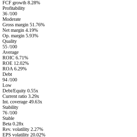
FCF growth
8.28%
Profitability
36
/100
Moderate
Gross margin
51.76%
Net margin
4.19%
Op. margin
5.93%
Quality
55
/100
Average
ROIC
6.71%
ROE
12.02%
ROA
6.29%
Debt
94
/100
Low
Debt/Equity
0.55x
Current ratio
3.29x
Int. coverage
49.63x
Stability
76
/100
Stable
Beta
0.28x
Rev. volatility
2.27%
EPS volatility
20.02%