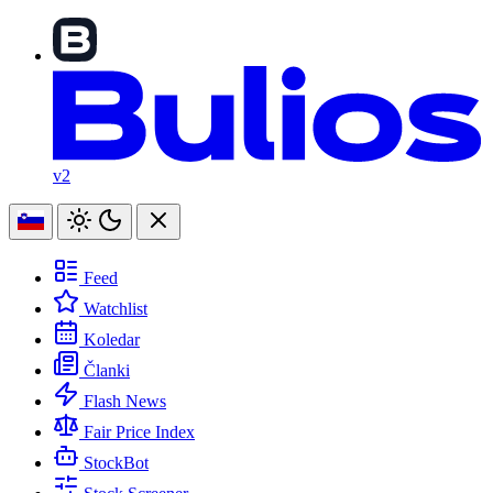
v2
Feed
Watchlist
Koledar
Članki
Flash News
Fair Price Index
StockBot