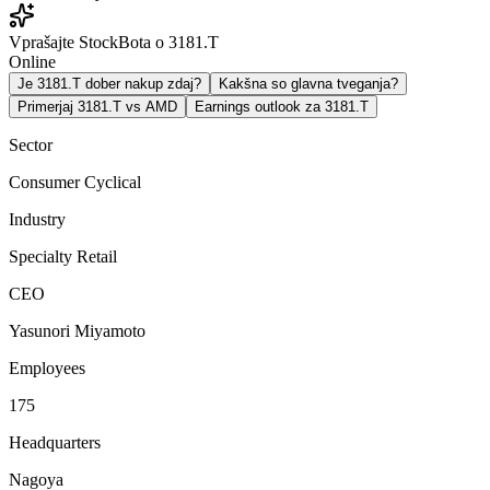
Vprašajte StockBota o 3181.T
Online
Je 3181.T dober nakup zdaj?
Kakšna so glavna tveganja?
Primerjaj 3181.T vs AMD
Earnings outlook za 3181.T
Sector
Consumer Cyclical
Industry
Specialty Retail
CEO
Yasunori Miyamoto
Employees
175
Headquarters
Nagoya