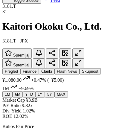
Feed
Toggle Sidebar
3181.T
31
Kaitori Okoku Co., Ltd.
3181.T · JPX
Spremljaj
Spremljaj
Pregled
Finance
Članki
Flash News
Skupnost
¥1,080.00
+0.47%
(+¥5.00)
1M
+9.69%
1M
6M
YTD
1Y
5Y
MAX
Market Cap
¥3.9B
P/E Ratio
9.82x
Div. Yield
1.02%
ROE
12.02%
Bulios Fair Price