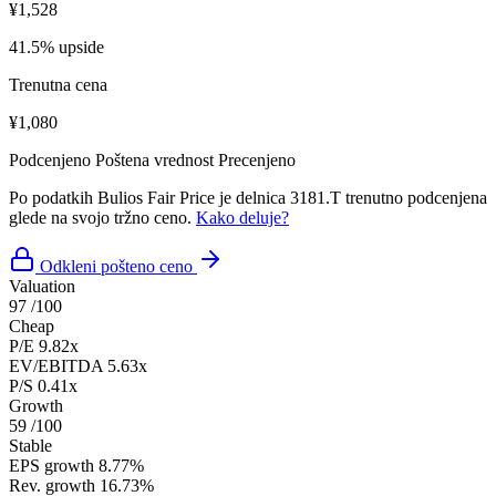
¥1,528
41.5% upside
Trenutna cena
¥1,080
Podcenjeno
Poštena vrednost
Precenjeno
Po podatkih Bulios Fair Price je delnica 3181.T trenutno podcenjena
glede na svojo tržno ceno.
Kako deluje?
Odkleni pošteno ceno
Valuation
97
/100
Cheap
P/E
9.82x
EV/EBITDA
5.63x
P/S
0.41x
Growth
59
/100
Stable
EPS growth
8.77%
Rev. growth
16.73%