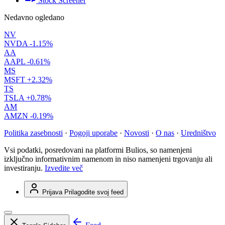
Stock Screener
Nedavno ogledano
NV
NVDA
-1.15%
AA
AAPL
-0.61%
MS
MSFT
+2.32%
TS
TSLA
+0.78%
AM
AMZN
-0.19%
Politika zasebnosti
·
Pogoji uporabe
·
Novosti
·
O nas
·
Uredništvo
Vsi podatki, posredovani na platformi Bulios, so namenjeni
izključno informativnim namenom in niso namenjeni trgovanju ali
investiranju.
Izvedite več
Prijava
Prilagodite svoj feed