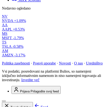
Stock Screener
Nedavno ogledano
NV
NVDA
+1.09%
AA
AAPL
+0.53%
MS
MSFT
-1.79%
TS
TSLA
-0.58%
AM
AMZN
-3.17%
Politika zasebnosti
·
Pogoji uporabe
·
Novosti
·
O nas
·
Uredništvo
Vsi podatki, posredovani na platformi Bulios, so namenjeni
izključno informativnim namenom in niso namenjeni trgovanju ali
investiranju.
Izvedite več
Prijava
Prilagodite svoj feed