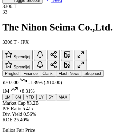
Feed
Toggle Sidebar
3306.T
33
The Nihon Seima Co.,Ltd.
3306.T · JPX
Spremljaj
Spremljaj
Pregled
Finance
Članki
Flash News
Skupnost
¥707.00
-1.39%
(-¥10.00)
1M
+8.31%
1M
6M
YTD
1Y
5Y
MAX
Market Cap
¥3.2B
P/E Ratio
5.41x
Div. Yield
0.56%
ROE
25.40%
Bulios Fair Price