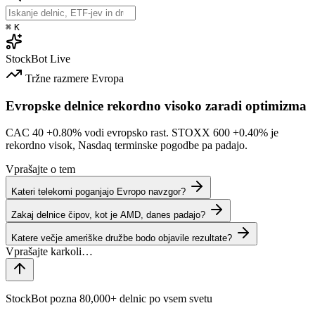
⌘
K
StockBot
Live
Tržne razmere
Evropa
Evropske delnice rekordno visoko zaradi optimizma
CAC 40
+0.80%
vodi evropsko rast. STOXX 600
+0.40%
je
rekordno visok, Nasdaq terminske pogodbe pa padajo.
Vprašajte o tem
Kateri telekomi poganjajo Evropo navzgor?
Zakaj delnice čipov, kot je AMD, danes padajo?
Katere večje ameriške družbe bodo objavile rezultate?
StockBot pozna 80,000+ delnic po vsem svetu