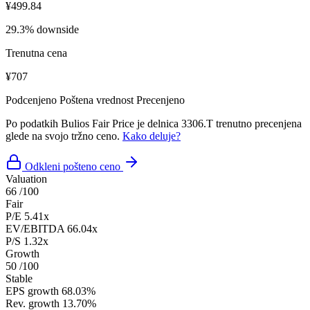
¥499.84
29.3% downside
Trenutna cena
¥707
Podcenjeno
Poštena vrednost
Precenjeno
Po podatkih Bulios Fair Price je delnica 3306.T trenutno precenjena
glede na svojo tržno ceno.
Kako deluje?
Odkleni pošteno ceno
Valuation
66
/100
Fair
P/E
5.41x
EV/EBITDA
66.04x
P/S
1.32x
Growth
50
/100
Stable
EPS growth
68.03%
Rev. growth
13.70%