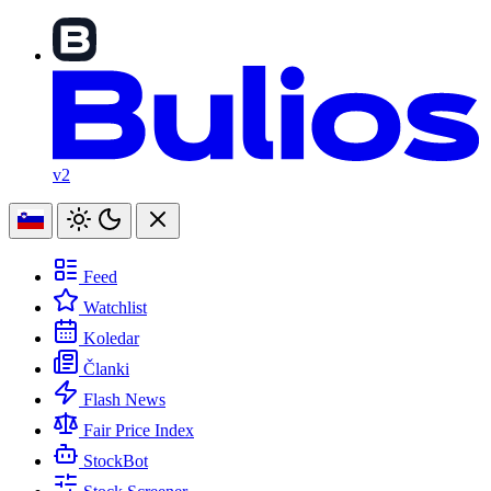
v2
Feed
Watchlist
Koledar
Članki
Flash News
Fair Price Index
StockBot