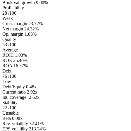
Book val. growth
9.00%
Profitability
28
/100
Weak
Gross margin
23.72%
Net margin
24.32%
Op. margin
1.88%
Quality
53
/100
Average
ROIC
1.03%
ROE
25.40%
ROA
16.37%
Debt
76
/100
Low
Debt/Equity
0.48x
Current ratio
2.92x
Int. coverage
-2.62x
Stability
22
/100
Unstable
Beta
0.08x
Rev. volatility
32.41%
EPS volatility
213.24%