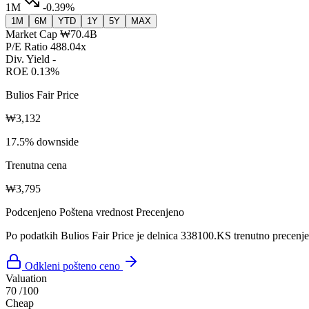
1M
-0.39%
1M
6M
YTD
1Y
5Y
MAX
Market Cap
₩70.4B
P/E Ratio
488.04x
Div. Yield
-
ROE
0.13%
Bulios Fair Price
₩3,132
17.5% downside
Trenutna cena
₩3,795
Podcenjeno
Poštena vrednost
Precenjeno
Po podatkih Bulios Fair Price je delnica 338100.KS trenutno precenj
Odkleni pošteno ceno
Valuation
70
/100
Cheap