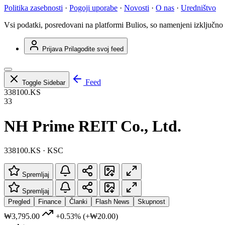
Politika zasebnosti
·
Pogoji uporabe
·
Novosti
·
O nas
·
Uredništvo
Vsi podatki, posredovani na platformi Bulios, so namenjeni izključno
Prijava
Prilagodite svoj feed
Feed
Toggle Sidebar
338100.KS
33
NH Prime REIT Co., Ltd.
338100.KS · KSC
Spremljaj
Spremljaj
Pregled
Finance
Članki
Flash News
Skupnost
₩3,795.00
+0.53%
(+₩20.00)