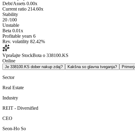
Debt/Assets
0.00x
Current ratio
214.60x
Stability
20
/100
Unstable
Beta
0.01x
Profitable years
6
Rev. volatility
82.42%
Vprašajte StockBota o 338100.KS
Online
Je 338100.KS dober nakup zdaj?
Kakšna so glavna tveganja?
Primer
Sector
Real Estate
Industry
REIT - Diversified
CEO
Seon-Ho So