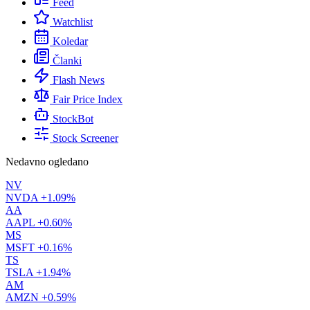
Feed
Watchlist
Koledar
Članki
Flash News
Fair Price Index
StockBot
Stock Screener
Nedavno ogledano
NV
NVDA
+1.09%
AA
AAPL
+0.60%
MS
MSFT
+0.16%
TS
TSLA
+1.94%
AM
AMZN
+0.59%