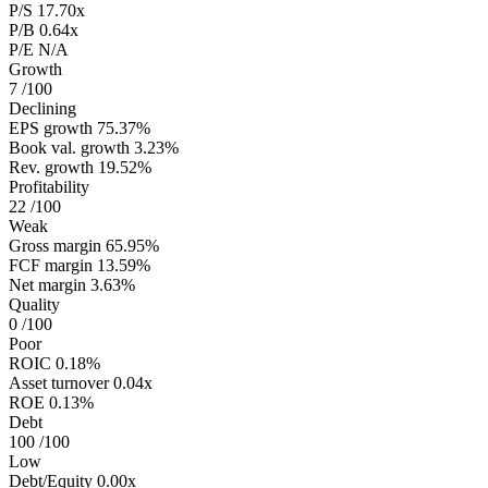
P/S
17.70x
P/B
0.64x
P/E
N/A
Growth
7
/100
Declining
EPS growth
75.37%
Book val. growth
3.23%
Rev. growth
19.52%
Profitability
22
/100
Weak
Gross margin
65.95%
FCF margin
13.59%
Net margin
3.63%
Quality
0
/100
Poor
ROIC
0.18%
Asset turnover
0.04x
ROE
0.13%
Debt
100
/100
Low
Debt/Equity
0.00x