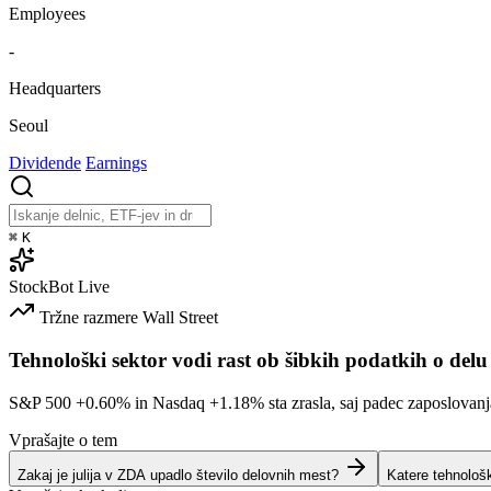
Employees
-
Headquarters
Seoul
Dividende
Earnings
⌘
K
StockBot
Live
Tržne razmere
Wall Street
Tehnološki sektor vodi rast ob šibkih podatkih o delu
S&P 500
+0.60%
in Nasdaq
+1.18%
sta zrasla, saj padec zaposlovan
Vprašajte o tem
Zakaj je julija v ZDA upadlo število delovnih mest?
Katere tehnološ