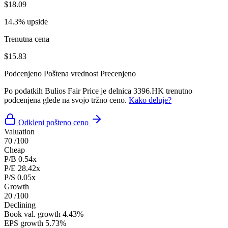
$18.09
14.3% upside
Trenutna cena
$15.83
Podcenjeno
Poštena vrednost
Precenjeno
Po podatkih Bulios Fair Price je delnica 3396.HK trenutno
podcenjena glede na svojo tržno ceno.
Kako deluje?
Odkleni pošteno ceno
Valuation
70
/100
Cheap
P/B
0.54x
P/E
28.42x
P/S
0.05x
Growth
20
/100
Declining
Book val. growth
4.43%
EPS growth
5.73%