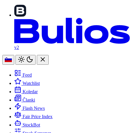
v2
Feed
Watchlist
Koledar
Članki
Flash News
Fair Price Index
StockBot