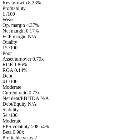
Rev. growth
8.23%
Profitability
1
/100
Weak
Op. margin
4.37%
Net margin
0.17%
FCF margin
N/A
Quality
15
/100
Poor
Asset turnover
0.79x
ROE
1.86%
ROA
0.14%
Debt
41
/100
Moderate
Current ratio
0.73x
Net debt/EBITDA
N/A
Debt/Equity
N/A
Stability
54
/100
Moderate
EPS volatility
508.54%
Beta
0.98x
Profitable years
2