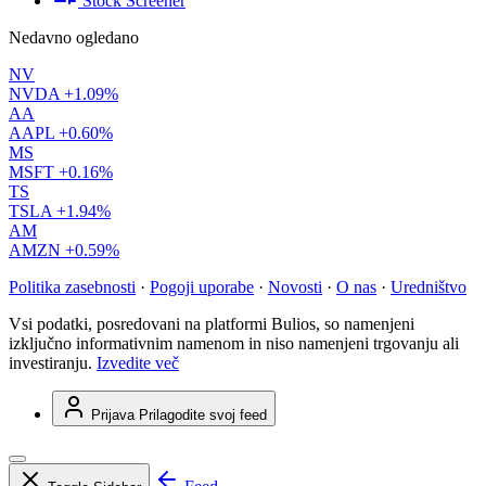
Stock Screener
Nedavno ogledano
NV
NVDA
+1.09%
AA
AAPL
+0.60%
MS
MSFT
+0.16%
TS
TSLA
+1.94%
AM
AMZN
+0.59%
Politika zasebnosti
·
Pogoji uporabe
·
Novosti
·
O nas
·
Uredništvo
Vsi podatki, posredovani na platformi Bulios, so namenjeni
izključno informativnim namenom in niso namenjeni trgovanju ali
investiranju.
Izvedite več
Prijava
Prilagodite svoj feed