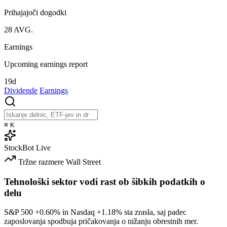
Prihajajoči dogodki
28
AVG.
Earnings
Upcoming earnings report
19d
Dividende
Earnings
⌘
K
StockBot
Live
Tržne razmere
Wall Street
Tehnološki sektor vodi rast ob šibkih podatkih o
delu
S&P 500
+0.60%
in Nasdaq
+1.18%
sta zrasla, saj padec
zaposlovanja spodbuja pričakovanja o nižanju obrestnih mer.