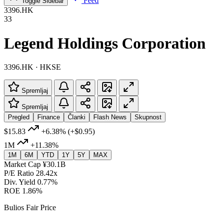
Feed
Toggle Sidebar
3396.HK
33
Legend Holdings Corporation
3396.HK · HKSE
Spremljaj
Spremljaj
Pregled
Finance
Članki
Flash News
Skupnost
$15.83
+6.38%
(+$0.95)
1M
+11.38%
1M
6M
YTD
1Y
5Y
MAX
Market Cap
¥30.1B
P/E Ratio
28.42x
Div. Yield
0.77%
ROE
1.86%
Bulios Fair Price