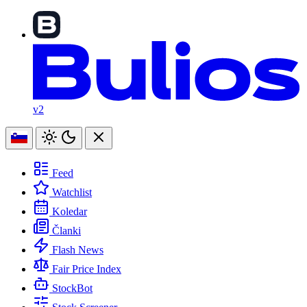
v2
Feed
Watchlist
Koledar
Članki
Flash News
Fair Price Index
StockBot