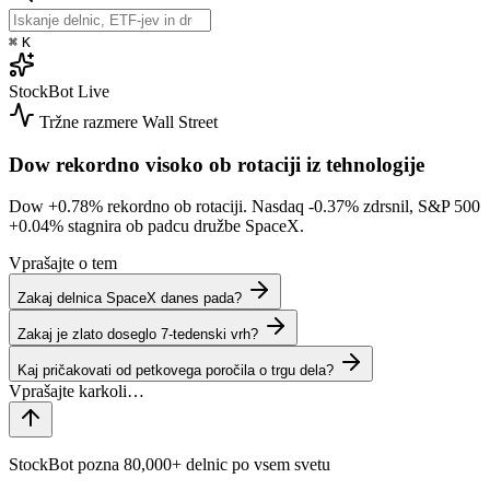
⌘
K
StockBot
Live
Tržne razmere
Wall Street
Dow rekordno visoko ob rotaciji iz tehnologije
Dow
+0.78%
rekordno ob rotaciji. Nasdaq
-0.37%
zdrsnil, S&P 500
+0.04%
stagnira ob padcu družbe SpaceX.
Vprašajte o tem
Zakaj delnica SpaceX danes pada?
Zakaj je zlato doseglo 7-tedenski vrh?
Kaj pričakovati od petkovega poročila o trgu dela?
StockBot pozna 80,000+ delnic po vsem svetu