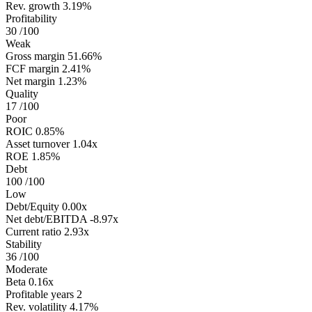
Rev. growth
3.19%
Profitability
30
/100
Weak
Gross margin
51.66%
FCF margin
2.41%
Net margin
1.23%
Quality
17
/100
Poor
ROIC
0.85%
Asset turnover
1.04x
ROE
1.85%
Debt
100
/100
Low
Debt/Equity
0.00x
Net debt/EBITDA
-8.97x
Current ratio
2.93x
Stability
36
/100
Moderate
Beta
0.16x
Profitable years
2
Rev. volatility
4.17%