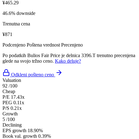
¥465.29
46.6% downside
Trenutna cena
¥871
Podcenjeno
Poštena vrednost
Precenjeno
Po podatkih Bulios Fair Price je delnica 3396.T trenutno precenjena
glede na svojo tržno ceno.
Kako deluje?
Odkleni pošteno ceno
Valuation
92
/100
Cheap
P/E
17.43x
PEG
0.11x
P/S
0.21x
Growth
5
/100
Declining
EPS growth
18.90%
Book val. growth
0.39%