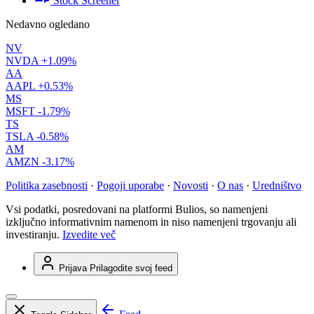
Stock Screener
Nedavno ogledano
NV
NVDA
+1.09%
AA
AAPL
+0.53%
MS
MSFT
-1.79%
TS
TSLA
-0.58%
AM
AMZN
-3.17%
Politika zasebnosti
·
Pogoji uporabe
·
Novosti
·
O nas
·
Uredništvo
Vsi podatki, posredovani na platformi Bulios, so namenjeni
izključno informativnim namenom in niso namenjeni trgovanju ali
investiranju.
Izvedite več
Prijava
Prilagodite svoj feed