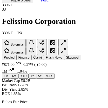
Feed
Toggle Sidebar
3396.T
33
Felissimo Corporation
3396.T · JPX
Spremljaj
Spremljaj
Pregled
Finance
Članki
Flash News
Skupnost
¥871.00
-0.57%
(-¥5.00)
1M
+1.04%
1M
6M
YTD
1Y
5Y
MAX
Market Cap
¥6.2B
P/E Ratio
17.43x
Div. Yield
2.85%
ROE
1.85%
Bulios Fair Price