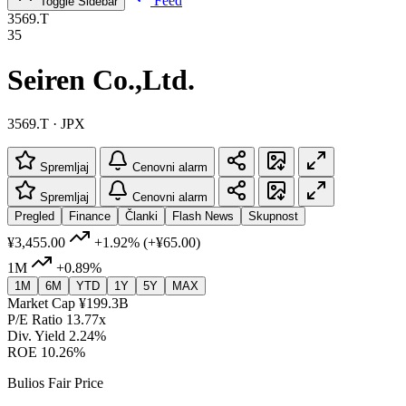
Feed
Toggle Sidebar
3569.T
35
Seiren Co.,Ltd.
3569.T · JPX
Spremljaj
Cenovni alarm
Spremljaj
Cenovni alarm
Pregled
Finance
Članki
Flash News
Skupnost
¥3,455.00
+1.92%
(+¥65.00)
1M
+0.89%
1M
6M
YTD
1Y
5Y
MAX
Market Cap
¥199.3B
P/E Ratio
13.77x
Div. Yield
2.24%
ROE
10.26%
Bulios Fair Price