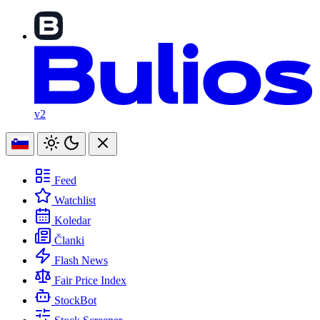
v2
Feed
Watchlist
Koledar
Članki
Flash News
Fair Price Index
StockBot