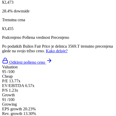
¥2,473
28.4% downside
Trenutna cena
¥3,455
Podcenjeno
Poštena vrednost
Precenjeno
Po podatkih Bulios Fair Price je delnica 3569.T trenutno precenjena
glede na svojo tržno ceno.
Kako deluje?
Odkleni pošteno ceno
Valuation
95
/100
Cheap
P/E
13.77x
EV/EBITDA
6.57x
P/S
1.23x
Growth
91
/100
Growing
EPS growth
20.23%
Rev. growth
13.30%