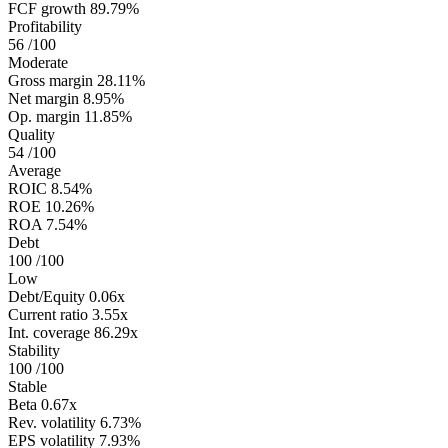
FCF growth
89.79%
Profitability
56
/100
Moderate
Gross margin
28.11%
Net margin
8.95%
Op. margin
11.85%
Quality
54
/100
Average
ROIC
8.54%
ROE
10.26%
ROA
7.54%
Debt
100
/100
Low
Debt/Equity
0.06x
Current ratio
3.55x
Int. coverage
86.29x
Stability
100
/100
Stable
Beta
0.67x
Rev. volatility
6.73%
EPS volatility
7.93%