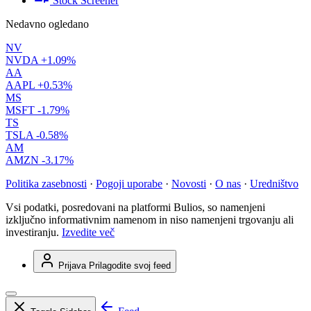
Stock Screener
Nedavno ogledano
NV
NVDA
+1.09%
AA
AAPL
+0.53%
MS
MSFT
-1.79%
TS
TSLA
-0.58%
AM
AMZN
-3.17%
Politika zasebnosti
·
Pogoji uporabe
·
Novosti
·
O nas
·
Uredništvo
Vsi podatki, posredovani na platformi Bulios, so namenjeni
izključno informativnim namenom in niso namenjeni trgovanju ali
investiranju.
Izvedite več
Prijava
Prilagodite svoj feed