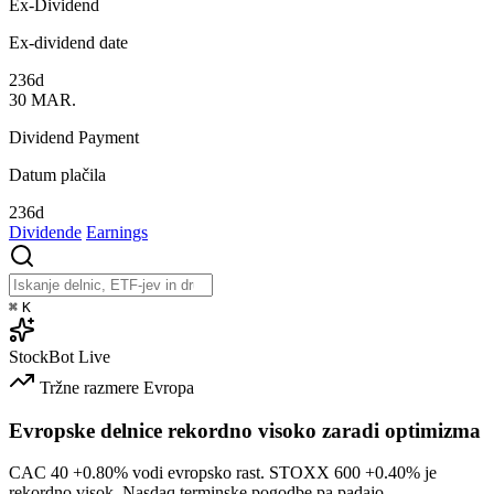
Ex-Dividend
Ex-dividend date
236d
30
MAR.
Dividend Payment
Datum plačila
236d
Dividende
Earnings
⌘
K
StockBot
Live
Tržne razmere
Evropa
Evropske delnice rekordno visoko zaradi optimizma
CAC 40
+0.80%
vodi evropsko rast. STOXX 600
+0.40%
je
rekordno visok, Nasdaq terminske pogodbe pa padajo.