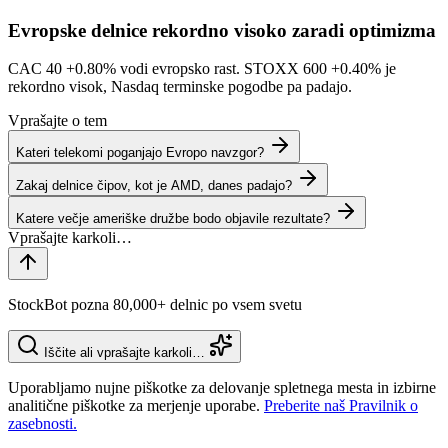
Evropske delnice rekordno visoko zaradi optimizma
CAC 40
+0.80%
vodi evropsko rast. STOXX 600
+0.40%
je
rekordno visok, Nasdaq terminske pogodbe pa padajo.
Vprašajte o tem
Kateri telekomi poganjajo Evropo navzgor?
Zakaj delnice čipov, kot je AMD, danes padajo?
Katere večje ameriške družbe bodo objavile rezultate?
StockBot pozna 80,000+ delnic po vsem svetu
Iščite ali vprašajte karkoli…
Uporabljamo nujne piškotke za delovanje spletnega mesta in izbirne
analitične piškotke za merjenje uporabe.
Preberite naš Pravilnik o
zasebnosti.