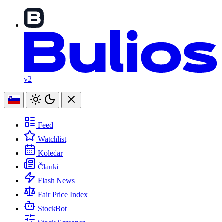
v2
Feed
Watchlist
Koledar
Članki
Flash News
Fair Price Index
StockBot