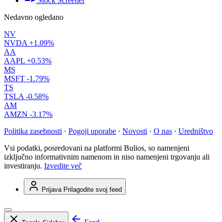
Stock Screener
Nedavno ogledano
NV
NVDA
+1.09%
AA
AAPL
+0.53%
MS
MSFT
-1.79%
TS
TSLA
-0.58%
AM
AMZN
-3.17%
Politika zasebnosti
·
Pogoji uporabe
·
Novosti
·
O nas
·
Uredništvo
Vsi podatki, posredovani na platformi Bulios, so namenjeni
izključno informativnim namenom in niso namenjeni trgovanju ali
investiranju.
Izvedite več
Prijava
Prilagodite svoj feed