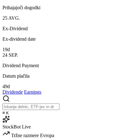
Prihajajoči dogodki
25
AVG.
Ex-Dividend
Ex-dividend date
19d
24
SEP.
Dividend Payment
Datum plačila
49d
Dividende
Earnings
⌘
K
StockBot
Live
Tržne razmere
Evropa