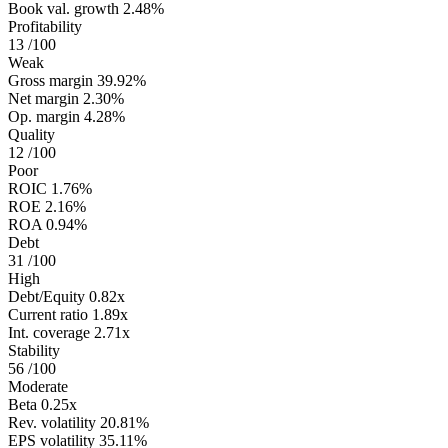
Book val. growth
2.48%
Profitability
13
/100
Weak
Gross margin
39.92%
Net margin
2.30%
Op. margin
4.28%
Quality
12
/100
Poor
ROIC
1.76%
ROE
2.16%
ROA
0.94%
Debt
31
/100
High
Debt/Equity
0.82x
Current ratio
1.89x
Int. coverage
2.71x
Stability
56
/100
Moderate
Beta
0.25x
Rev. volatility
20.81%
EPS volatility
35.11%