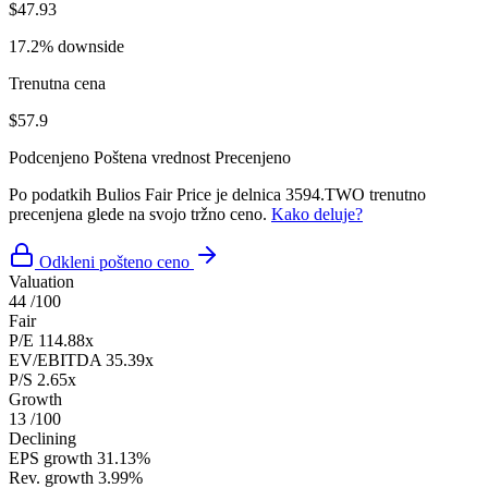
$47.93
17.2% downside
Trenutna cena
$57.9
Podcenjeno
Poštena vrednost
Precenjeno
Po podatkih Bulios Fair Price je delnica 3594.TWO trenutno
precenjena glede na svojo tržno ceno.
Kako deluje?
Odkleni pošteno ceno
Valuation
44
/100
Fair
P/E
114.88x
EV/EBITDA
35.39x
P/S
2.65x
Growth
13
/100
Declining
EPS growth
31.13%
Rev. growth
3.99%