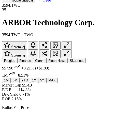
Feed
Toggle Sidebar
3594.TWO
35
ARBOR Technology Corp.
3594.TWO · TWO
Spremljaj
Spremljaj
Pregled
Finance
Članki
Flash News
Skupnost
$57.90
+3.21%
(+$1.80)
1M
+8.51%
1M
6M
YTD
1Y
5Y
MAX
Market Cap
$5.4B
P/E Ratio
114.88x
Div. Yield
0.71%
ROE
2.16%
Bulios Fair Price