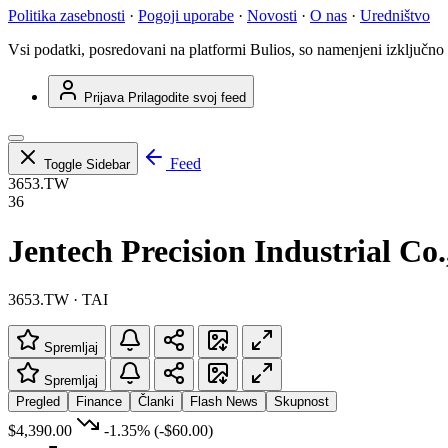
Politika zasebnosti
·
Pogoji uporabe
·
Novosti
·
O nas
·
Uredništvo
Vsi podatki, posredovani na platformi Bulios, so namenjeni izključno
Prijava
Prilagodite svoj feed
Feed
Toggle Sidebar
3653.TW
36
Jentech Precision Industrial Co.
3653.TW · TAI
Spremljaj
Spremljaj
Pregled
Finance
Članki
Flash News
Skupnost
$4,390.00
-1.35%
(-$60.00)