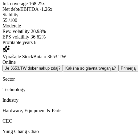
Int. coverage
168.25x
Net debt/EBITDA
-1.26x
Stability
55
/100
Moderate
Rev. volatility
20.93%
EPS volatility
36.62%
Profitable years
6
Vprašajte StockBota o 3653.TW
Online
Je 3653.TW dober nakup zdaj?
Kakšna so glavna tveganja?
Primerja
Sector
Technology
Industry
Hardware, Equipment & Parts
CEO
Yung Chang Chao