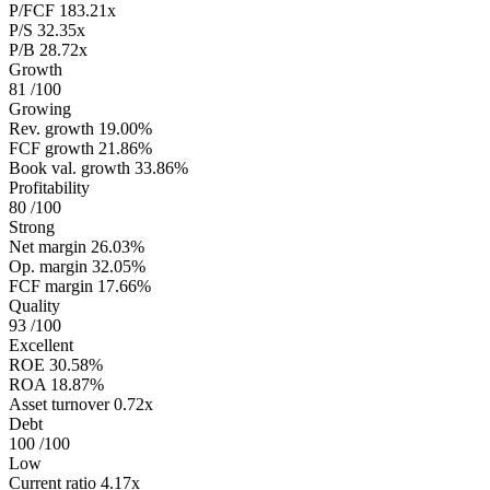
P/FCF
183.21x
P/S
32.35x
P/B
28.72x
Growth
81
/100
Growing
Rev. growth
19.00%
FCF growth
21.86%
Book val. growth
33.86%
Profitability
80
/100
Strong
Net margin
26.03%
Op. margin
32.05%
FCF margin
17.66%
Quality
93
/100
Excellent
ROE
30.58%
ROA
18.87%
Asset turnover
0.72x
Debt
100
/100
Low
Current ratio
4.17x