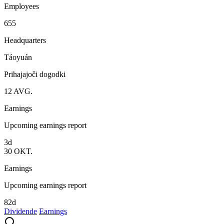
Employees
655
Headquarters
Táoyuán
Prihajajoči dogodki
12
AVG.
Earnings
Upcoming earnings report
3d
30
OKT.
Earnings
Upcoming earnings report
82d
Dividende
Earnings