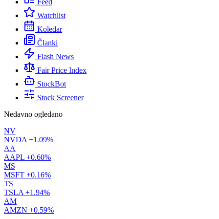
Feed
Watchlist
Koledar
Članki
Flash News
Fair Price Index
StockBot
Stock Screener
Nedavno ogledano
NV
NVDA
+1.09%
AA
AAPL
+0.60%
MS
MSFT
+0.16%
TS
TSLA
+1.94%
AM
AMZN
+0.59%