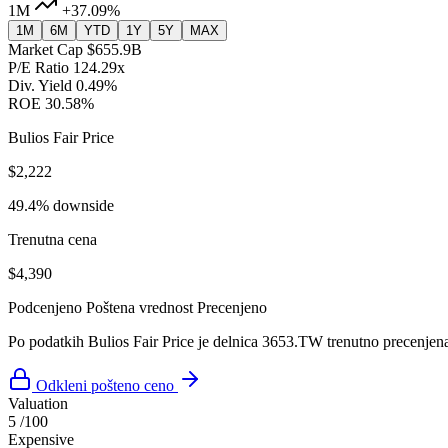
1M
+37.09%
1M
6M
YTD
1Y
5Y
MAX
Market Cap
$655.9B
P/E Ratio
124.29x
Div. Yield
0.49%
ROE
30.58%
Bulios Fair Price
$2,222
49.4% downside
Trenutna cena
$4,390
Podcenjeno
Poštena vrednost
Precenjeno
Po podatkih Bulios Fair Price je delnica 3653.TW trenutno precenjen
Odkleni pošteno ceno
Valuation
5
/100
Expensive