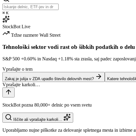
⌘
K
StockBot
Live
Tržne razmere
Wall Street
Tehnološki sektor vodi rast ob šibkih podatkih o delu
S&P 500
+0.60%
in Nasdaq
+1.18%
sta zrasla, saj padec zaposlovan
Vprašajte o tem
Zakaj je julija v ZDA upadlo število delovnih mest?
Katere tehnološ
StockBot pozna 80,000+ delnic po vsem svetu
Iščite ali vprašajte karkoli…
Uporabljamo nujne piškotke za delovanje spletnega mesta in izbirne a