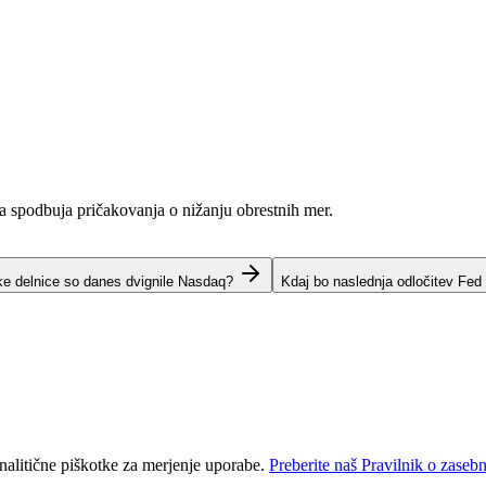
ja spodbuja pričakovanja o nižanju obrestnih mer.
ke delnice so danes dvignile Nasdaq?
Kdaj bo naslednja odločitev Fed
nalitične piškotke za merjenje uporabe.
Preberite naš Pravilnik o zasebn