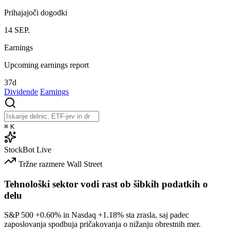
Prihajajoči dogodki
14
SEP.
Earnings
Upcoming earnings report
37d
Dividende
Earnings
⌘
K
StockBot
Live
Tržne razmere
Wall Street
Tehnološki sektor vodi rast ob šibkih podatkih o
delu
S&P 500
+0.60%
in Nasdaq
+1.18%
sta zrasla, saj padec
zaposlovanja spodbuja pričakovanja o nižanju obrestnih mer.