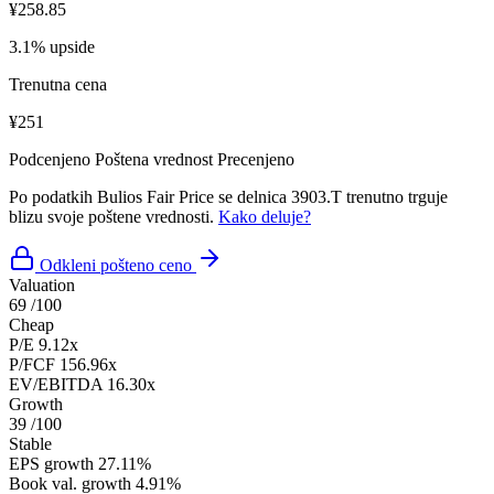
¥258.85
3.1% upside
Trenutna cena
¥251
Podcenjeno
Poštena vrednost
Precenjeno
Po podatkih Bulios Fair Price se delnica 3903.T trenutno trguje
blizu svoje poštene vrednosti.
Kako deluje?
Odkleni pošteno ceno
Valuation
69
/100
Cheap
P/E
9.12x
P/FCF
156.96x
EV/EBITDA
16.30x
Growth
39
/100
Stable
EPS growth
27.11%
Book val. growth
4.91%