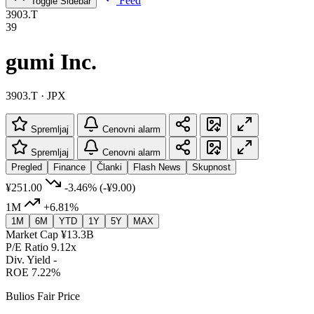
Feed
Toggle Sidebar
3903.T
39
gumi Inc.
3903.T · JPX
Spremljaj
Cenovni alarm
Spremljaj
Cenovni alarm
Pregled
Finance
Članki
Flash News
Skupnost
¥251.00
-3.46%
(-¥9.00)
1M
+6.81%
1M
6M
YTD
1Y
5Y
MAX
Market Cap
¥13.3B
P/E Ratio
9.12x
Div. Yield
-
ROE
7.22%
Bulios Fair Price