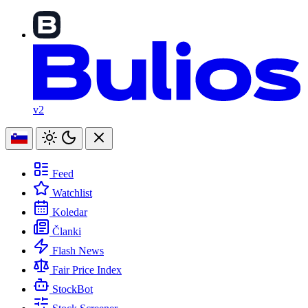
v2
Feed
Watchlist
Koledar
Članki
Flash News
Fair Price Index
StockBot