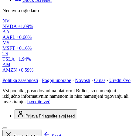
Stock Screener
Nedavno ogledano
NV
NVDA
+1.09%
AA
AAPL
+0.60%
MS
MSFT
+0.16%
TS
TSLA
+1.94%
AM
AMZN
+0.59%
Politika zasebnosti
·
Pogoji uporabe
·
Novosti
·
O nas
·
Uredništvo
Vsi podatki, posredovani na platformi Bulios, so namenjeni
izključno informativnim namenom in niso namenjeni trgovanju ali
investiranju.
Izvedite več
Prijava
Prilagodite svoj feed