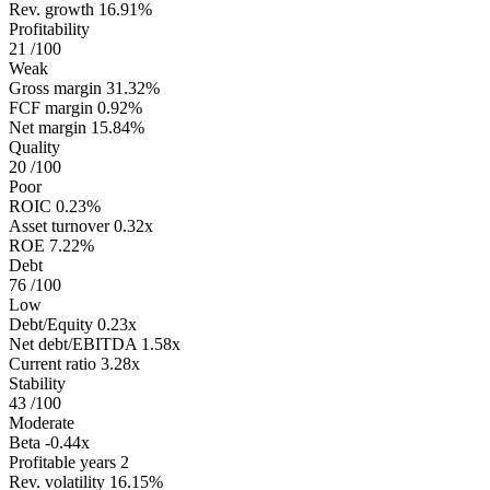
Rev. growth
16.91%
Profitability
21
/100
Weak
Gross margin
31.32%
FCF margin
0.92%
Net margin
15.84%
Quality
20
/100
Poor
ROIC
0.23%
Asset turnover
0.32x
ROE
7.22%
Debt
76
/100
Low
Debt/Equity
0.23x
Net debt/EBITDA
1.58x
Current ratio
3.28x
Stability
43
/100
Moderate
Beta
-0.44x
Profitable years
2
Rev. volatility
16.15%