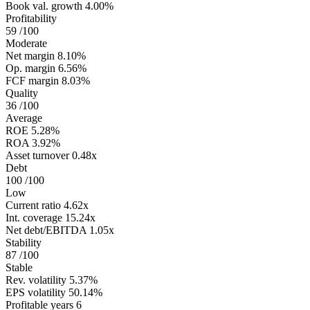
Book val. growth
4.00%
Profitability
59
/100
Moderate
Net margin
8.10%
Op. margin
6.56%
FCF margin
8.03%
Quality
36
/100
Average
ROE
5.28%
ROA
3.92%
Asset turnover
0.48x
Debt
100
/100
Low
Current ratio
4.62x
Int. coverage
15.24x
Net debt/EBITDA
1.05x
Stability
87
/100
Stable
Rev. volatility
5.37%
EPS volatility
50.14%
Profitable years
6