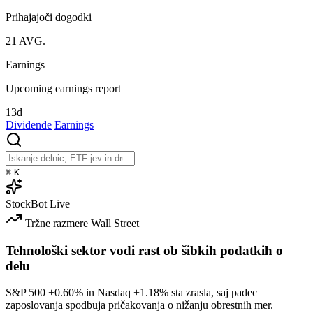
Prihajajoči dogodki
21
AVG.
Earnings
Upcoming earnings report
13d
Dividende
Earnings
⌘
K
StockBot
Live
Tržne razmere
Wall Street
Tehnološki sektor vodi rast ob šibkih podatkih o
delu
S&P 500
+0.60%
in Nasdaq
+1.18%
sta zrasla, saj padec
zaposlovanja spodbuja pričakovanja o nižanju obrestnih mer.