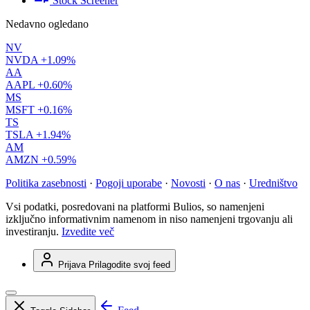
Stock Screener
Nedavno ogledano
NV
NVDA
+1.09%
AA
AAPL
+0.60%
MS
MSFT
+0.16%
TS
TSLA
+1.94%
AM
AMZN
+0.59%
Politika zasebnosti
·
Pogoji uporabe
·
Novosti
·
O nas
·
Uredništvo
Vsi podatki, posredovani na platformi Bulios, so namenjeni
izključno informativnim namenom in niso namenjeni trgovanju ali
investiranju.
Izvedite več
Prijava
Prilagodite svoj feed