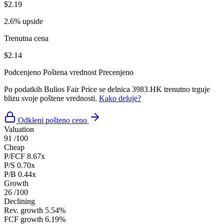
$2.19
2.6% upside
Trenutna cena
$2.14
Podcenjeno
Poštena vrednost
Precenjeno
Po podatkih Bulios Fair Price se delnica 3983.HK trenutno trguje
blizu svoje poštene vrednosti.
Kako deluje?
Odkleni pošteno ceno
Valuation
91
/100
Cheap
P/FCF
8.67x
P/S
0.70x
P/B
0.44x
Growth
26
/100
Declining
Rev. growth
5.54%
FCF growth
6.19%