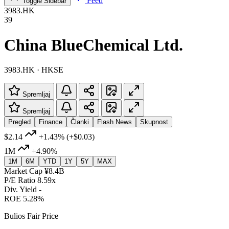
Feed
Toggle Sidebar
3983.HK
39
China BlueChemical Ltd.
3983.HK · HKSE
Spremljaj
Spremljaj
Pregled
Finance
Članki
Flash News
Skupnost
$2.14
+1.43%
(+$0.03)
1M
+4.90%
1M
6M
YTD
1Y
5Y
MAX
Market Cap
¥8.4B
P/E Ratio
8.59x
Div. Yield
-
ROE
5.28%
Bulios Fair Price