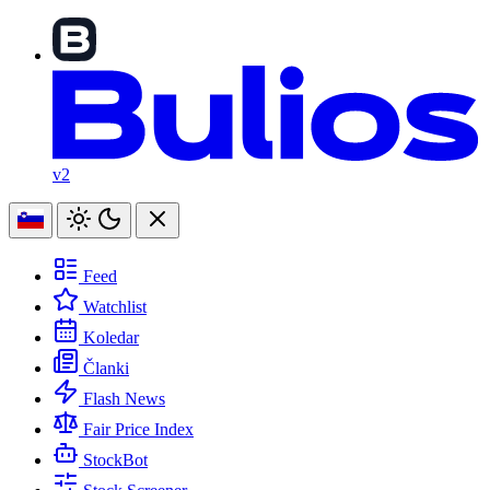
v2
Feed
Watchlist
Koledar
Članki
Flash News
Fair Price Index
StockBot