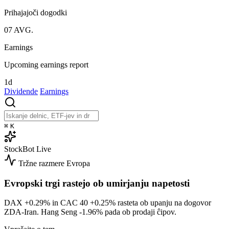
Prihajajoči dogodki
07
AVG.
Earnings
Upcoming earnings report
1d
Dividende
Earnings
⌘
K
StockBot
Live
Tržne razmere
Evropa
Evropski trgi rastejo ob umirjanju napetosti
DAX
+0.29%
in CAC 40
+0.25%
rasteta ob upanju na dogovor
ZDA-Iran. Hang Seng
-1.96%
pada ob prodaji ĉipov.