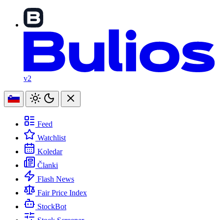
v2
Feed
Watchlist
Koledar
Članki
Flash News
Fair Price Index
StockBot