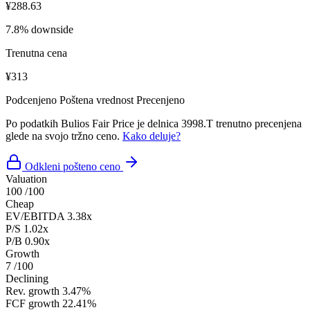
¥288.63
7.8% downside
Trenutna cena
¥313
Podcenjeno
Poštena vrednost
Precenjeno
Po podatkih Bulios Fair Price je delnica 3998.T trenutno precenjena
glede na svojo tržno ceno.
Kako deluje?
Odkleni pošteno ceno
Valuation
100
/100
Cheap
EV/EBITDA
3.38x
P/S
1.02x
P/B
0.90x
Growth
7
/100
Declining
Rev. growth
3.47%
FCF growth
22.41%