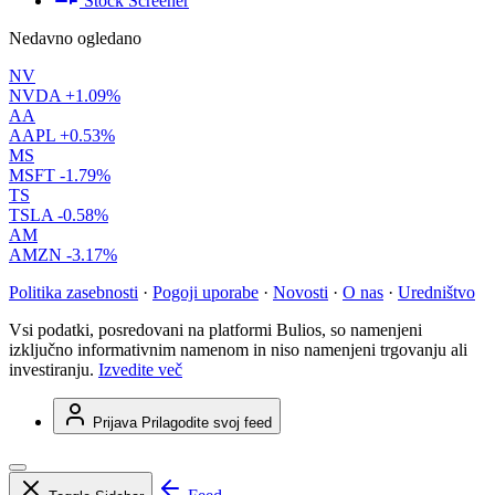
Stock Screener
Nedavno ogledano
NV
NVDA
+1.09%
AA
AAPL
+0.53%
MS
MSFT
-1.79%
TS
TSLA
-0.58%
AM
AMZN
-3.17%
Politika zasebnosti
·
Pogoji uporabe
·
Novosti
·
O nas
·
Uredništvo
Vsi podatki, posredovani na platformi Bulios, so namenjeni
izključno informativnim namenom in niso namenjeni trgovanju ali
investiranju.
Izvedite več
Prijava
Prilagodite svoj feed