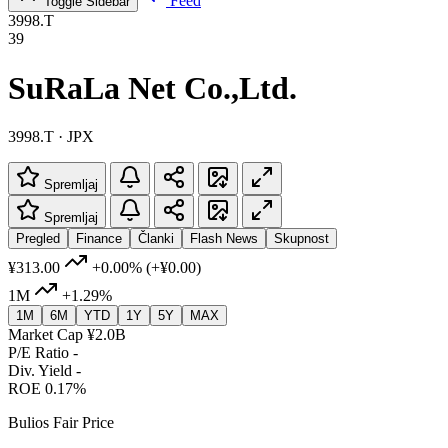
Feed
Toggle Sidebar
3998.T
39
SuRaLa Net Co.,Ltd.
3998.T · JPX
Spremljaj
Spremljaj
Pregled
Finance
Članki
Flash News
Skupnost
¥313.00
+0.00%
(+¥0.00)
1M
+1.29%
1M
6M
YTD
1Y
5Y
MAX
Market Cap
¥2.0B
P/E Ratio
-
Div. Yield
-
ROE
0.17%
Bulios Fair Price