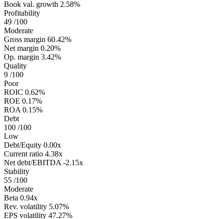
Book val. growth
2.58%
Profitability
49
/100
Moderate
Gross margin
60.42%
Net margin
0.20%
Op. margin
3.42%
Quality
9
/100
Poor
ROIC
0.62%
ROE
0.17%
ROA
0.15%
Debt
100
/100
Low
Debt/Equity
0.00x
Current ratio
4.38x
Net debt/EBITDA
-2.15x
Stability
55
/100
Moderate
Beta
0.94x
Rev. volatility
5.07%
EPS volatility
47.27%