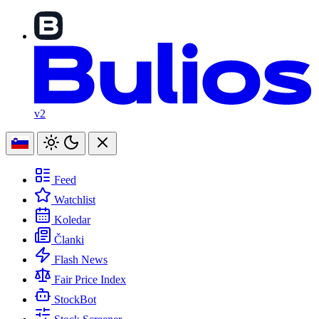
v2
Feed
Watchlist
Koledar
Članki
Flash News
Fair Price Index
StockBot