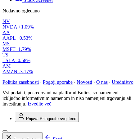
Stock Screener
Nedavno ogledano
NV
NVDA
+1.09%
AA
AAPL
+0.53%
MS
MSFT
-1.79%
TS
TSLA
-0.58%
AM
AMZN
-3.17%
Politika zasebnosti
·
Pogoji uporabe
·
Novosti
·
O nas
·
Uredništvo
Vsi podatki, posredovani na platformi Bulios, so namenjeni
izključno informativnim namenom in niso namenjeni trgovanju ali
investiranju.
Izvedite več
Prijava
Prilagodite svoj feed