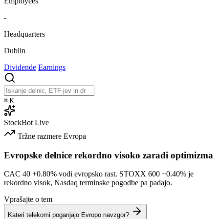
Employees
-
Headquarters
Dublin
Dividende
Earnings
⌘
K
StockBot
Live
Tržne razmere
Evropa
Evropske delnice rekordno visoko zaradi optimizma
CAC 40
+0.80%
vodi evropsko rast. STOXX 600
+0.40%
je
rekordno visok, Nasdaq terminske pogodbe pa padajo.
Vprašajte o tem
Kateri telekomi poganjajo Evropo navzgor?