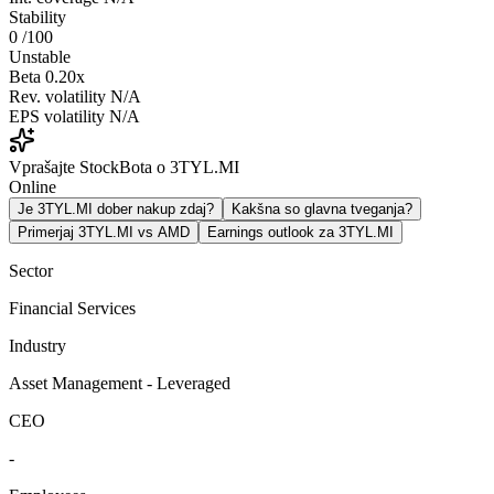
Stability
0
/100
Unstable
Beta
0.20x
Rev. volatility
N/A
EPS volatility
N/A
Vprašajte StockBota o 3TYL.MI
Online
Je 3TYL.MI dober nakup zdaj?
Kakšna so glavna tveganja?
Primerjaj 3TYL.MI vs AMD
Earnings outlook za 3TYL.MI
Sector
Financial Services
Industry
Asset Management - Leveraged
CEO
-