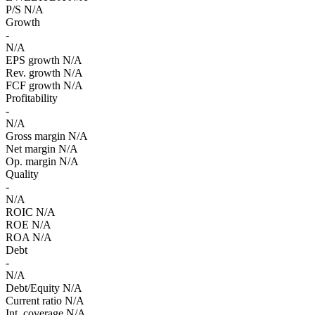
P/S
N/A
Growth
-
N/A
EPS growth
N/A
Rev. growth
N/A
FCF growth
N/A
Profitability
-
N/A
Gross margin
N/A
Net margin
N/A
Op. margin
N/A
Quality
-
N/A
ROIC
N/A
ROE
N/A
ROA
N/A
Debt
-
N/A
Debt/Equity
N/A
Current ratio
N/A
Int. coverage
N/A