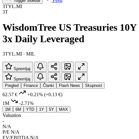
Feed
Toggle Sidebar
3TYL.MI
3T
WisdomTree US Treasuries 10Y
3x Daily Leveraged
3TYL.MI · MIL
Spremljaj
Spremljaj
Pregled
Finance
Članki
Flash News
Skupnost
62.57 €
+0.21%
(+0.13 €)
1M
-2.71%
1M
6M
YTD
1Y
5Y
MAX
Valuation
-
N/A
P/E
N/A
EV/EBITDA
N/A