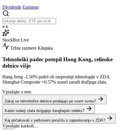
Dividende
Earnings
⌘
K
StockBot
Live
Tržne razmere
Kitajska
Tehnološki padec potopil Hong Kong, celinske
delnice višje
Hang Seng
-1.50%
padel ob razprodaji tehnologije v ZDA.
Shanghai Composite
+0.57%
zrasel zaradi dražjega zlata.
Vprašajte o tem
Zakaj se tehnološke delnice prodajajo po vsem svetu?
Kateri rudarji zlata dvigujejo šanghajski indeks?
Kaj pričakovati v petkovem poročilu o zaposlovanju v ZDA?