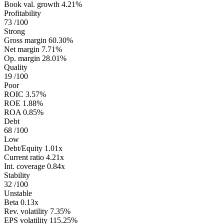
Book val. growth
4.21%
Profitability
73
/100
Strong
Gross margin
60.30%
Net margin
7.71%
Op. margin
28.01%
Quality
19
/100
Poor
ROIC
3.57%
ROE
1.88%
ROA
0.85%
Debt
68
/100
Low
Debt/Equity
1.01x
Current ratio
4.21x
Int. coverage
0.84x
Stability
32
/100
Unstable
Beta
0.13x
Rev. volatility
7.35%
EPS volatility
115.25%