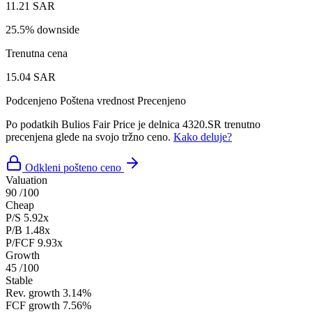
11.21 SAR
25.5% downside
Trenutna cena
15.04 SAR
Podcenjeno
Poštena vrednost
Precenjeno
Po podatkih Bulios Fair Price je delnica 4320.SR trenutno
precenjena glede na svojo tržno ceno.
Kako deluje?
Odkleni pošteno ceno
Valuation
90
/100
Cheap
P/S
5.92x
P/B
1.48x
P/FCF
9.93x
Growth
45
/100
Stable
Rev. growth
3.14%
FCF growth
7.56%