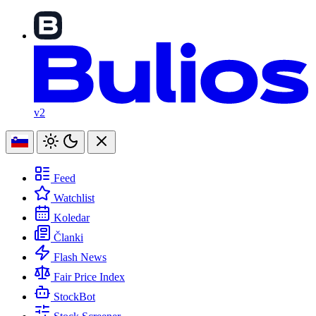
v2
Feed
Watchlist
Koledar
Članki
Flash News
Fair Price Index
StockBot