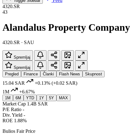
Feed
Toggle Sidebar
4320.SR
43
Alandalus Property Company
4320.SR · SAU
Spremljaj
Spremljaj
Pregled
Finance
Članki
Flash News
Skupnost
15.04 SAR
+0.13%
(+0.02 SAR)
1M
+6.67%
1M
6M
YTD
1Y
5Y
MAX
Market Cap
1.4B SAR
P/E Ratio
-
Div. Yield
-
ROE
1.88%
Bulios Fair Price