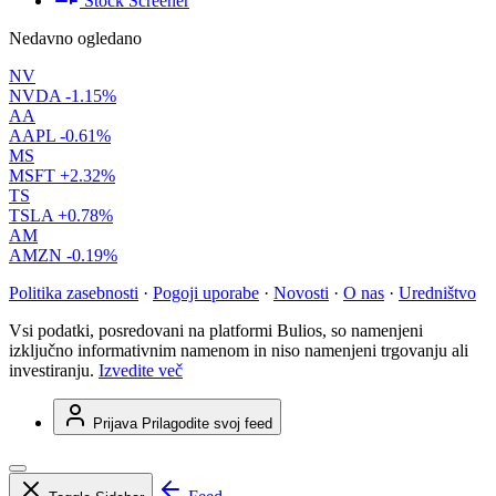
Stock Screener
Nedavno ogledano
NV
NVDA
-1.15%
AA
AAPL
-0.61%
MS
MSFT
+2.32%
TS
TSLA
+0.78%
AM
AMZN
-0.19%
Politika zasebnosti
·
Pogoji uporabe
·
Novosti
·
O nas
·
Uredništvo
Vsi podatki, posredovani na platformi Bulios, so namenjeni
izključno informativnim namenom in niso namenjeni trgovanju ali
investiranju.
Izvedite več
Prijava
Prilagodite svoj feed