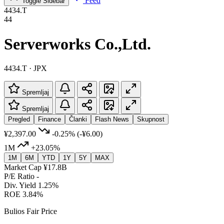
Feed
Toggle Sidebar
4434.T
44
Serverworks Co.,Ltd.
4434.T · JPX
Spremljaj
Spremljaj
Pregled
Finance
Članki
Flash News
Skupnost
¥2,397.00
-0.25%
(-¥6.00)
1M
+23.05%
1M
6M
YTD
1Y
5Y
MAX
Market Cap
¥17.8B
P/E Ratio
-
Div. Yield
1.25%
ROE
3.84%
Bulios Fair Price