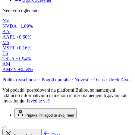
Stock Screener
Nedavno ogledano
NV
NVDA
+1.09%
AA
AAPL
+0.60%
MS
MSFT
+0.16%
TS
TSLA
+1.94%
AM
AMZN
+0.59%
Politika zasebnosti
·
Pogoji uporabe
·
Novosti
·
O nas
·
Uredništvo
Vsi podatki, posredovani na platformi Bulios, so namenjeni
izključno informativnim namenom in niso namenjeni trgovanju ali
investiranju.
Izvedite več
Prijava
Prilagodite svoj feed