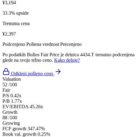
¥3,194
33.3% upside
Trenutna cena
¥2,397
Podcenjeno
Poštena vrednost
Precenjeno
Po podatkih Bulios Fair Price je delnica 4434.T trenutno podcenjena
glede na svojo tržno ceno.
Kako deluje?
Odkleni pošteno ceno
Valuation
52
/100
Fair
P/S
0.42x
P/B
1.77x
EV/EBITDA
45.26x
Growth
88
/100
Growing
FCF growth
347.47%
Book val. growth
0.25%