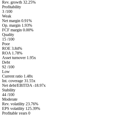
Rev. growth
32.25%
Profitability
3
/100
Weak
Net margin
0.91%
Op. margin
1.93%
FCF margin
0.00%
Quality
15
/100
Poor
ROE
3.84%
ROA
1.78%
Asset turnover
1.95x
Debt
92
/100
Low
Current ratio
1.48x
Int. coverage
31.55x
Net debt/EBITDA
-18.97x
Stability
44
/100
Moderate
Rev. volatility
23.76%
EPS volatility
125.39%
Profitable years
0