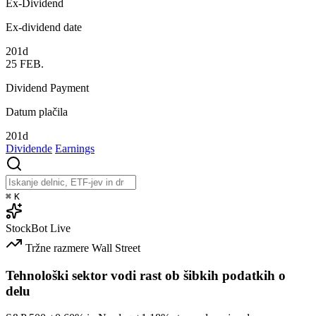
Ex-Dividend
Ex-dividend date
201d
25
FEB.
Dividend Payment
Datum plačila
201d
Dividende
Earnings
⌘
K
StockBot
Live
Tržne razmere
Wall Street
Tehnološki sektor vodi rast ob šibkih podatkih o
delu