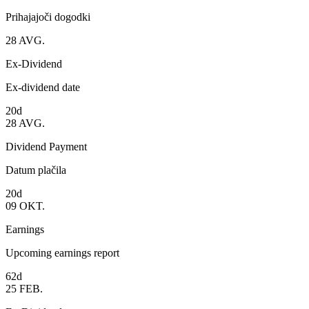
Prihajajoči dogodki
28
AVG.
Ex-Dividend
Ex-dividend date
20d
28
AVG.
Dividend Payment
Datum plačila
20d
09
OKT.
Earnings
Upcoming earnings report
62d
25
FEB.