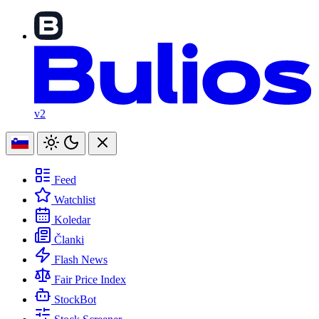
v2
Feed
Watchlist
Koledar
Članki
Flash News
Fair Price Index
StockBot