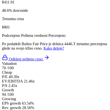
¥411.91
48.6% downside
Trenutna cena
¥801
Podcenjeno
Poštena vrednost
Precenjeno
Po podatkih Bulios Fair Price je delnica 4446.T trenutno precenjena
glede na svojo tržno ceno.
Kako deluje?
Odkleni pošteno ceno
Valuation
70
/100
Cheap
P/E
49.39x
EV/EBITDA
21.46x
P/S
2.45x
Growth
94
/100
Growing
EPS growth
63.54%
Rev. growth
28.56%