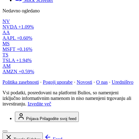
Stock Screener
Nedavno ogledano
NV
NVDA
+1.09%
AA
AAPL
+0.60%
MS
MSFT
+0.16%
TS
TSLA
+1.94%
AM
AMZN
+0.59%
Politika zasebnosti
·
Pogoji uporabe
·
Novosti
·
O nas
·
Uredništvo
Vsi podatki, posredovani na platformi Bulios, so namenjeni
izključno informativnim namenom in niso namenjeni trgovanju ali
investiranju.
Izvedite več
Prijava
Prilagodite svoj feed