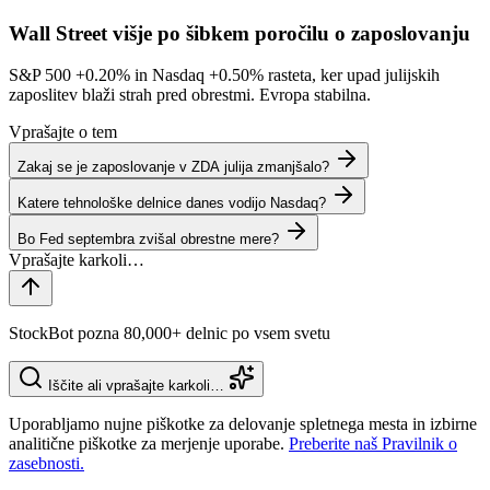
Wall Street višje po šibkem poročilu o zaposlovanju
S&P 500
+0.20%
in Nasdaq
+0.50%
rasteta, ker upad julijskih
zaposlitev blaži strah pred obrestmi. Evropa stabilna.
Vprašajte o tem
Zakaj se je zaposlovanje v ZDA julija zmanjšalo?
Katere tehnološke delnice danes vodijo Nasdaq?
Bo Fed septembra zvišal obrestne mere?
StockBot pozna 80,000+ delnic po vsem svetu
Iščite ali vprašajte karkoli…
Uporabljamo nujne piškotke za delovanje spletnega mesta in izbirne
analitične piškotke za merjenje uporabe.
Preberite naš Pravilnik o
zasebnosti.