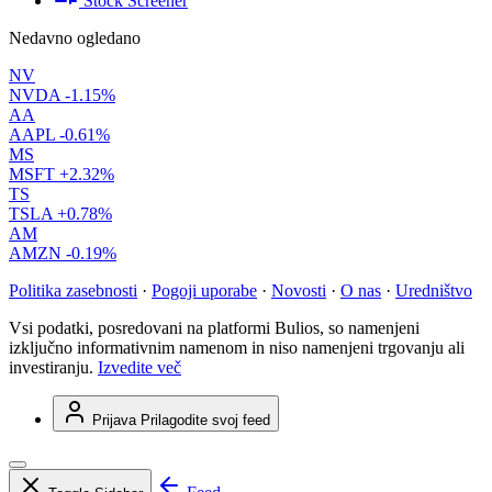
Stock Screener
Nedavno ogledano
NV
NVDA
-1.15%
AA
AAPL
-0.61%
MS
MSFT
+2.32%
TS
TSLA
+0.78%
AM
AMZN
-0.19%
Politika zasebnosti
·
Pogoji uporabe
·
Novosti
·
O nas
·
Uredništvo
Vsi podatki, posredovani na platformi Bulios, so namenjeni
izključno informativnim namenom in niso namenjeni trgovanju ali
investiranju.
Izvedite več
Prijava
Prilagodite svoj feed