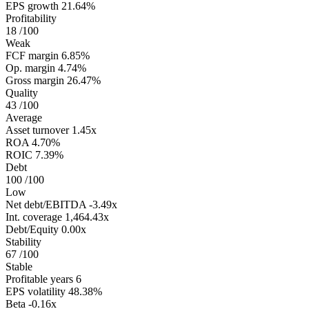
EPS growth
21.64%
Profitability
18
/100
Weak
FCF margin
6.85%
Op. margin
4.74%
Gross margin
26.47%
Quality
43
/100
Average
Asset turnover
1.45x
ROA
4.70%
ROIC
7.39%
Debt
100
/100
Low
Net debt/EBITDA
-3.49x
Int. coverage
1,464.43x
Debt/Equity
0.00x
Stability
67
/100
Stable
Profitable years
6
EPS volatility
48.38%
Beta
-0.16x