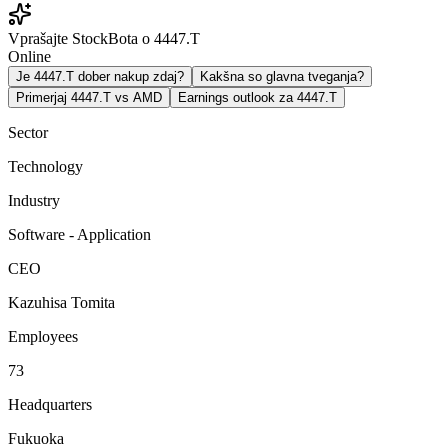
Vprašajte StockBota o 4447.T
Online
Je 4447.T dober nakup zdaj?
Kakšna so glavna tveganja?
Primerjaj 4447.T vs AMD
Earnings outlook za 4447.T
Sector
Technology
Industry
Software - Application
CEO
Kazuhisa Tomita
Employees
73
Headquarters
Fukuoka