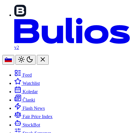
v2
Feed
Watchlist
Koledar
Članki
Flash News
Fair Price Index
StockBot