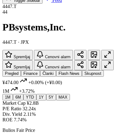
Feed
Toggle Sidebar
4447.T
44
PBsystems,Inc.
4447.T · JPX
Spremljaj
Cenovni alarm
Spremljaj
Cenovni alarm
Pregled
Finance
Članki
Flash News
Skupnost
¥474.00
+0.00%
(+¥0.00)
1M
+3.72%
1M
6M
YTD
1Y
5Y
MAX
Market Cap
¥2.8B
P/E Ratio
32.24x
Div. Yield
2.11%
ROE
7.74%
Bulios Fair Price