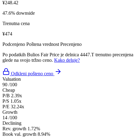
¥248.42
47.6% downside
Trenutna cena
¥474
Podcenjeno
Poštena vrednost
Precenjeno
Po podatkih Bulios Fair Price je delnica 4447.T trenutno precenjena
glede na svojo tržno ceno.
Kako deluje?
Odkleni pošteno ceno
Valuation
90
/100
Cheap
P/B
2.39x
P/S
1.05x
P/E
32.24x
Growth
14
/100
Declining
Rev. growth
1.72%
Book val. growth
8.94%