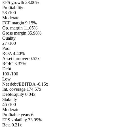
EPS growth
28.06%
Profitability
58
/100
Moderate
FCF margin
9.15%
Op. margin
11.05%
Gross margin
35.98%
Quality
27
/100
Poor
ROA
4.40%
Asset turnover
0.52x
ROIC
3.37%
Debt
100
/100
Low
Net debt/EBITDA
-6.15x
Int. coverage
174.57x
Debt/Equity
0.04x
Stability
46
/100
Moderate
Profitable years
6
EPS volatility
33.99%
Beta
0.21x