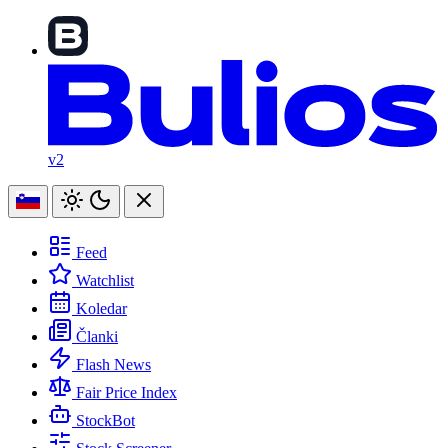
v2
Feed
Watchlist
Koledar
Članki
Flash News
Fair Price Index
StockBot