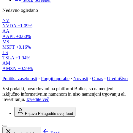
Stock Screener
Nedavno ogledano
NV
NVDA
+1.09%
AA
AAPL
+0.60%
MS
MSFT
+0.16%
TS
TSLA
+1.94%
AM
AMZN
+0.59%
Politika zasebnosti
·
Pogoji uporabe
·
Novosti
·
O nas
·
Uredništvo
Vsi podatki, posredovani na platformi Bulios, so namenjeni
izključno informativnim namenom in niso namenjeni trgovanju ali
investiranju.
Izvedite več
Prijava
Prilagodite svoj feed