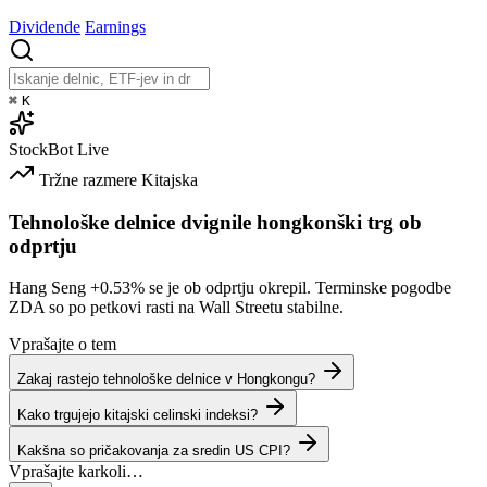
Dividende
Earnings
⌘
K
StockBot
Live
Tržne razmere
Kitajska
Tehnološke delnice dvignile hongkonški trg ob
odprtju
Hang Seng
+0.53%
se je ob odprtju okrepil. Terminske pogodbe
ZDA so po petkovi rasti na Wall Streetu stabilne.
Vprašajte o tem
Zakaj rastejo tehnološke delnice v Hongkongu?
Kako trgujejo kitajski celinski indeksi?
Kakšna so pričakovanja za sredin US CPI?