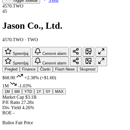
Feed
Toggle Sidebar
4570.TWO
45
Jason Co., Ltd.
4570.TWO · TWO
Spremljaj
Cenovni alarm
Spremljaj
Cenovni alarm
Pregled
Finance
Članki
Flash News
Skupnost
$68.90
+2.38%
(+$1.60)
1M
-1.03%
1M
6M
YTD
1Y
5Y
MAX
Market Cap
$3.1B
P/E Ratio
27.28x
Div. Yield
4.26%
ROE
-
Bulios Fair Price