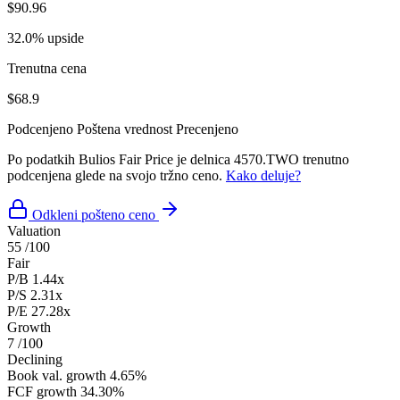
$90.96
32.0% upside
Trenutna cena
$68.9
Podcenjeno
Poštena vrednost
Precenjeno
Po podatkih Bulios Fair Price je delnica 4570.TWO trenutno
podcenjena glede na svojo tržno ceno.
Kako deluje?
Odkleni pošteno ceno
Valuation
55
/100
Fair
P/B
1.44x
P/S
2.31x
P/E
27.28x
Growth
7
/100
Declining
Book val. growth
4.65%
FCF growth
34.30%