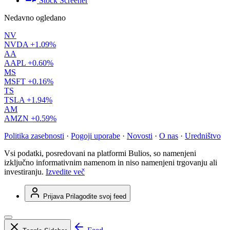
Stock Screener
Nedavno ogledano
NV
NVDA
+1.09%
AA
AAPL
+0.60%
MS
MSFT
+0.16%
TS
TSLA
+1.94%
AM
AMZN
+0.59%
Politika zasebnosti
·
Pogoji uporabe
·
Novosti
·
O nas
·
Uredništvo
Vsi podatki, posredovani na platformi Bulios, so namenjeni
izključno informativnim namenom in niso namenjeni trgovanju ali
investiranju.
Izvedite več
Prijava
Prilagodite svoj feed