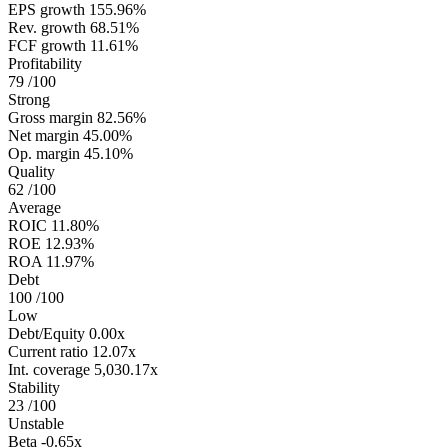
EPS growth
155.96%
Rev. growth
68.51%
FCF growth
11.61%
Profitability
79
/100
Strong
Gross margin
82.56%
Net margin
45.00%
Op. margin
45.10%
Quality
62
/100
Average
ROIC
11.80%
ROE
12.93%
ROA
11.97%
Debt
100
/100
Low
Debt/Equity
0.00x
Current ratio
12.07x
Int. coverage
5,030.17x
Stability
23
/100
Unstable
Beta
-0.65x