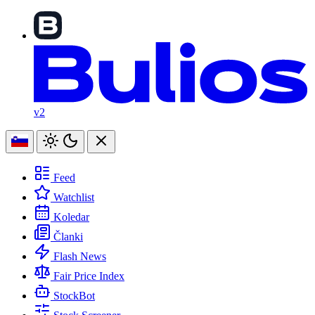
v2
Feed
Watchlist
Koledar
Članki
Flash News
Fair Price Index
StockBot