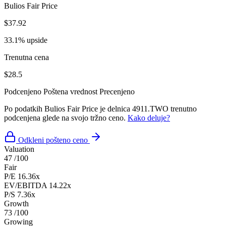
Bulios Fair Price
$37.92
33.1% upside
Trenutna cena
$28.5
Podcenjeno
Poštena vrednost
Precenjeno
Po podatkih Bulios Fair Price je delnica 4911.TWO trenutno
podcenjena glede na svojo tržno ceno.
Kako deluje?
Odkleni pošteno ceno
Valuation
47
/100
Fair
P/E
16.36x
EV/EBITDA
14.22x
P/S
7.36x
Growth
73
/100
Growing