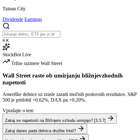
Tainan City
Dividende
Earnings
⌘
K
StockBot
Live
Tržne razmere
Wall Street
Wall Street raste ob umirjanju bližnjevzhodnih
napetosti
Ameriške delnice so zrasle zaradi močnih poslovnih rezultatov. S&P
500 je pridobil
+0.62%
, DAX pa
+0.20%
.
Vprašajte o tem
Zakaj se napetosti na Bližnjem vzhodu umirjajo? [3.3.7]
Zakaj danes pada delnica družbe Intel?