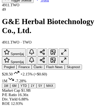
Feed
Toggle Sidebar
4911.TWO
49
G&E Herbal Biotechnology
Co., Ltd.
4911.TWO · TWO
Spremljaj
Spremljaj
Pregled
Finance
Članki
Flash News
Skupnost
$28.50
+2.15%
(+$0.60)
1M
-7.28%
1M
6M
YTD
1Y
5Y
MAX
Market Cap
$1.9B
P/E Ratio
16.36x
Div. Yield
6.88%
ROE
12.93%