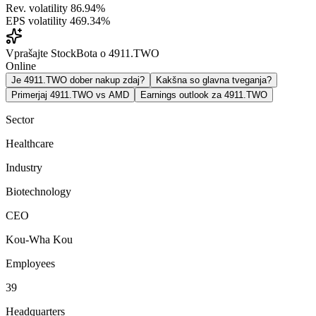
Rev. volatility
86.94%
EPS volatility
469.34%
Vprašajte StockBota o 4911.TWO
Online
Je 4911.TWO dober nakup zdaj?
Kakšna so glavna tveganja?
Primerjaj 4911.TWO vs AMD
Earnings outlook za 4911.TWO
Sector
Healthcare
Industry
Biotechnology
CEO
Kou-Wha Kou
Employees
39
Headquarters