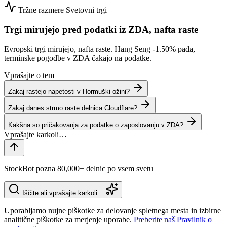
Tržne razmere
Svetovni trgi
Trgi mirujejo pred podatki iz ZDA, nafta raste
Evropski trgi mirujejo, nafta raste. Hang Seng
-1.50%
pada,
terminske pogodbe v ZDA čakajo na podatke.
Vprašajte o tem
Zakaj rastejo napetosti v Hormuški ožini?
Zakaj danes strmo raste delnica Cloudflare?
Kakšna so pričakovanja za podatke o zaposlovanju v ZDA?
StockBot pozna 80,000+ delnic po vsem svetu
Iščite ali vprašajte karkoli…
Uporabljamo nujne piškotke za delovanje spletnega mesta in izbirne
analitične piškotke za merjenje uporabe.
Preberite naš Pravilnik o