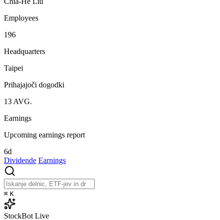
Chia-He Liu
Employees
196
Headquarters
Taipei
Prihajajoči dogodki
13
AVG.
Earnings
Upcoming earnings report
6d
Dividende
Earnings
⌘
K
StockBot
Live