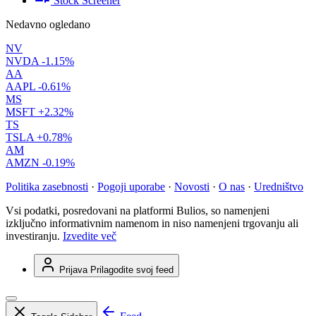
Stock Screener
Nedavno ogledano
NV
NVDA
-1.15%
AA
AAPL
-0.61%
MS
MSFT
+2.32%
TS
TSLA
+0.78%
AM
AMZN
-0.19%
Politika zasebnosti
·
Pogoji uporabe
·
Novosti
·
O nas
·
Uredništvo
Vsi podatki, posredovani na platformi Bulios, so namenjeni
izključno informativnim namenom in niso namenjeni trgovanju ali
investiranju.
Izvedite več
Prijava
Prilagodite svoj feed