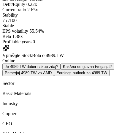
Debt/Equity
0.22x
Current ratio
2.65x
Stability
75
/100
Stable
EPS volatility
55.54%
Beta
1.38x
Profitable years
0
Vprašajte StockBota o 4989.TW
Online
Je 4989.TW dober nakup zdaj?
Kakšna so glavna tveganja?
Primerjaj 4989.TW vs AMD
Earnings outlook za 4989.TW
Sector
Basic Materials
Industry
Copper
CEO