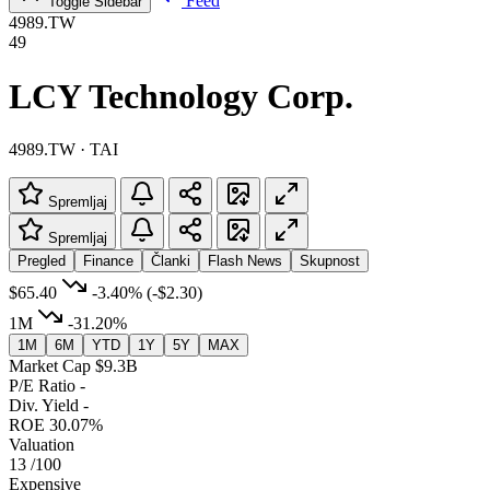
Feed
Toggle Sidebar
4989.TW
49
LCY Technology Corp.
4989.TW · TAI
Spremljaj
Spremljaj
Pregled
Finance
Članki
Flash News
Skupnost
$65.40
-3.40%
(-$2.30)
1M
-31.20%
1M
6M
YTD
1Y
5Y
MAX
Market Cap
$9.3B
P/E Ratio
-
Div. Yield
-
ROE
30.07%
Valuation
13
/100
Expensive