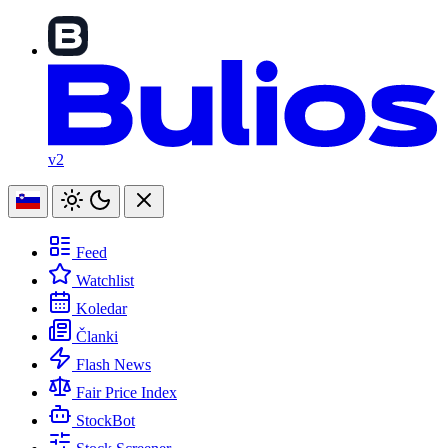
v2
Feed
Watchlist
Koledar
Članki
Flash News
Fair Price Index
StockBot