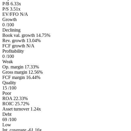
P/B
6.33x
P/S
3.51x
EV/FFO
N/A
Growth
0
/100
Declining
Book val. growth
14.75%
Rev. growth
13.04%
FCF growth
N/A
Profitability
0
/100
Weak
Op. margin
17.33%
Gross margin
12.56%
FCF margin
16.44%
Quality
15
/100
Poor
ROA
22.33%
ROIC
25.72%
Asset turnover
1.24x
Debt
69
/100
Low
Int. coverage
-61.16x