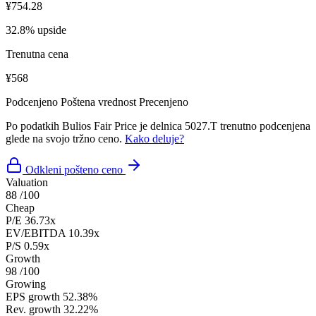
¥754.28
32.8% upside
Trenutna cena
¥568
Podcenjeno
Poštena vrednost
Precenjeno
Po podatkih Bulios Fair Price je delnica 5027.T trenutno podcenjena
glede na svojo tržno ceno.
Kako deluje?
Odkleni pošteno ceno
Valuation
88
/100
Cheap
P/E
36.73x
EV/EBITDA
10.39x
P/S
0.59x
Growth
98
/100
Growing
EPS growth
52.38%
Rev. growth
32.22%