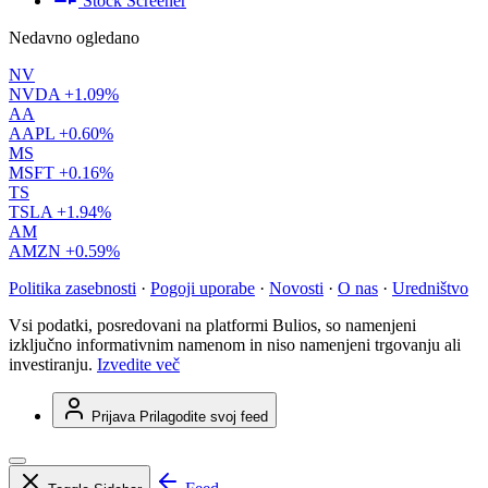
Stock Screener
Nedavno ogledano
NV
NVDA
+1.09%
AA
AAPL
+0.60%
MS
MSFT
+0.16%
TS
TSLA
+1.94%
AM
AMZN
+0.59%
Politika zasebnosti
·
Pogoji uporabe
·
Novosti
·
O nas
·
Uredništvo
Vsi podatki, posredovani na platformi Bulios, so namenjeni
izključno informativnim namenom in niso namenjeni trgovanju ali
investiranju.
Izvedite več
Prijava
Prilagodite svoj feed