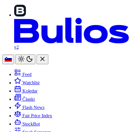
v2
Feed
Watchlist
Koledar
Članki
Flash News
Fair Price Index
StockBot