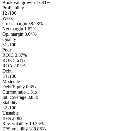
Book val. growth
13.91%
Profitability
12
/100
Weak
Gross margin
38.28%
Net margin
1.62%
Op. margin
3.04%
Quality
31
/100
Poor
ROIC
3.87%
ROE
5.61%
ROA
2.05%
Debt
54
/100
Moderate
Debt/Equity
0.85x
Current ratio
1.81x
Int. coverage
3.83x
Stability
32
/100
Unstable
Beta
2.08x
Rev. volatility
19.35%
EPS volatility
188.86%