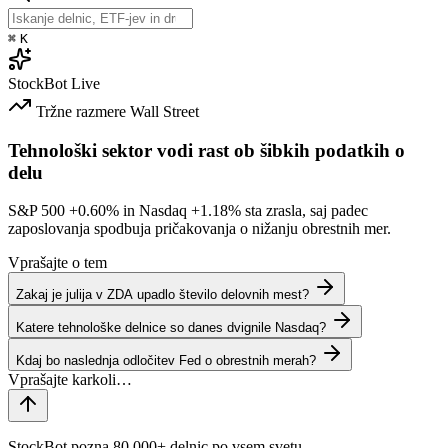
⌘
K
StockBot
Live
Tržne razmere
Wall Street
Tehnološki sektor vodi rast ob šibkih podatkih o
delu
S&P 500
+0.60%
in Nasdaq
+1.18%
sta zrasla, saj padec
zaposlovanja spodbuja pričakovanja o nižanju obrestnih mer.
Vprašajte o tem
Zakaj je julija v ZDA upadlo število delovnih mest?
Katere tehnološke delnice so danes dvignile Nasdaq?
Kdaj bo naslednja odločitev Fed o obrestnih merah?
StockBot pozna 80,000+ delnic po vsem svetu