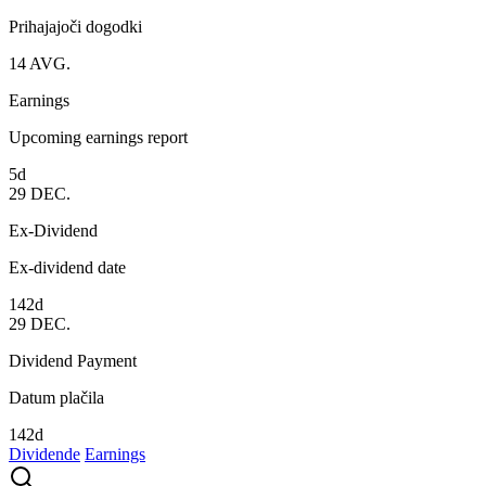
Prihajajoči dogodki
14
AVG.
Earnings
Upcoming earnings report
5d
29
DEC.
Ex-Dividend
Ex-dividend date
142d
29
DEC.
Dividend Payment
Datum plačila
142d
Dividende
Earnings