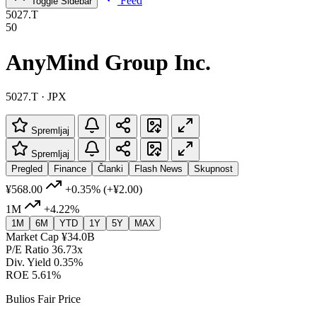
Feed
Toggle Sidebar
5027.T
50
AnyMind Group Inc.
5027.T · JPX
Spremljaj
Spremljaj
Pregled
Finance
Članki
Flash News
Skupnost
¥568.00
+0.35%
(+¥2.00)
1M
+4.22%
1M
6M
YTD
1Y
5Y
MAX
Market Cap
¥34.0B
P/E Ratio
36.73x
Div. Yield
0.35%
ROE
5.61%
Bulios Fair Price