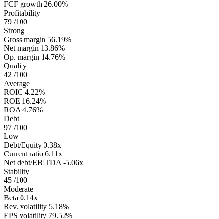
FCF growth
26.00%
Profitability
79
/100
Strong
Gross margin
56.19%
Net margin
13.86%
Op. margin
14.76%
Quality
42
/100
Average
ROIC
4.22%
ROE
16.24%
ROA
4.76%
Debt
97
/100
Low
Debt/Equity
0.38x
Current ratio
6.11x
Net debt/EBITDA
-5.06x
Stability
45
/100
Moderate
Beta
0.14x
Rev. volatility
5.18%
EPS volatility
79.52%