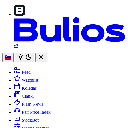
v2
Feed
Watchlist
Koledar
Članki
Flash News
Fair Price Index
StockBot