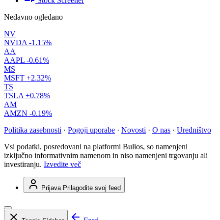
Stock Screener
Nedavno ogledano
NV
NVDA
-1.15%
AA
AAPL
-0.61%
MS
MSFT
+2.32%
TS
TSLA
+0.78%
AM
AMZN
-0.19%
Politika zasebnosti
·
Pogoji uporabe
·
Novosti
·
O nas
·
Uredništvo
Vsi podatki, posredovani na platformi Bulios, so namenjeni
izključno informativnim namenom in niso namenjeni trgovanju ali
investiranju.
Izvedite več
Prijava
Prilagodite svoj feed