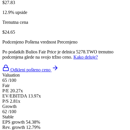
$27.83
12.9% upside
Trenutna cena
$24.65
Podcenjeno
Poštena vrednost
Precenjeno
Po podatkih Bulios Fair Price je delnica 5278.TWO trenutno
podcenjena glede na svojo tržno ceno.
Kako deluje?
Odkleni pošteno ceno
Valuation
65
/100
Fair
P/E
20.27x
EV/EBITDA
13.97x
P/S
2.81x
Growth
62
/100
Stable
EPS growth
54.38%
Rev. growth
12.79%