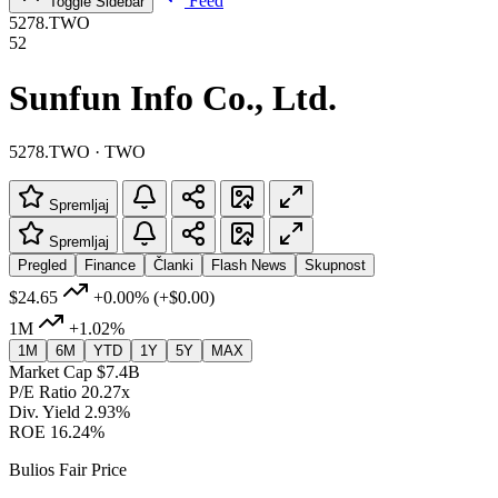
Feed
Toggle Sidebar
5278.TWO
52
Sunfun Info Co., Ltd.
5278.TWO · TWO
Spremljaj
Spremljaj
Pregled
Finance
Članki
Flash News
Skupnost
$24.65
+0.00%
(+$0.00)
1M
+1.02%
1M
6M
YTD
1Y
5Y
MAX
Market Cap
$7.4B
P/E Ratio
20.27x
Div. Yield
2.93%
ROE
16.24%
Bulios Fair Price