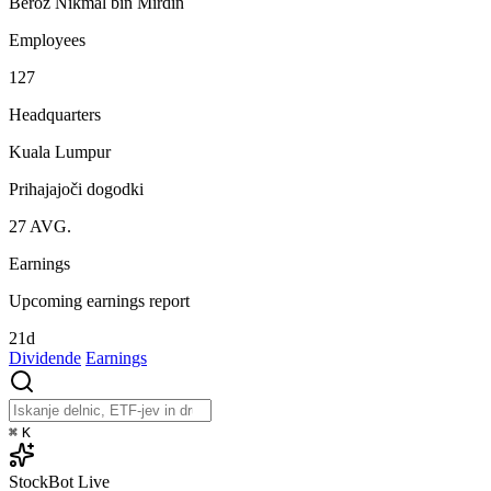
Beroz Nikmal bin Mirdin
Employees
127
Headquarters
Kuala Lumpur
Prihajajoči dogodki
27
AVG.
Earnings
Upcoming earnings report
21d
Dividende
Earnings
⌘
K
StockBot
Live