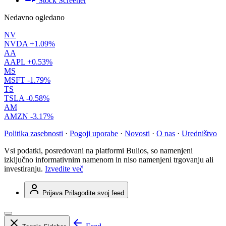
Stock Screener
Nedavno ogledano
NV
NVDA
+1.09%
AA
AAPL
+0.53%
MS
MSFT
-1.79%
TS
TSLA
-0.58%
AM
AMZN
-3.17%
Politika zasebnosti
·
Pogoji uporabe
·
Novosti
·
O nas
·
Uredništvo
Vsi podatki, posredovani na platformi Bulios, so namenjeni
izključno informativnim namenom in niso namenjeni trgovanju ali
investiranju.
Izvedite več
Prijava
Prilagodite svoj feed