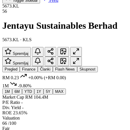
Feed
Toggle Sidebar
5673.KL
56
Jentayu Sustainables Berhad
5673.KL · KLS
Spremljaj
Spremljaj
Pregled
Finance
Članki
Flash News
Skupnost
RM 0.23
+0.00%
(+RM 0.00)
1M
-9.80%
1M
6M
YTD
1Y
5Y
MAX
Market Cap
RM 104.4M
P/E Ratio
-
Div. Yield
-
ROE
23.65%
Valuation
66
/100
Fair