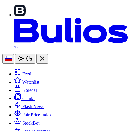
v2
Feed
Watchlist
Koledar
Članki
Flash News
Fair Price Index
StockBot