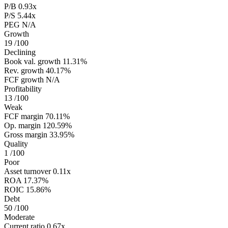
P/B
0.93x
P/S
5.44x
PEG
N/A
Growth
19
/100
Declining
Book val. growth
11.31%
Rev. growth
40.17%
FCF growth
N/A
Profitability
13
/100
Weak
FCF margin
70.11%
Op. margin
120.59%
Gross margin
33.95%
Quality
1
/100
Poor
Asset turnover
0.11x
ROA
17.37%
ROIC
15.86%
Debt
50
/100
Moderate
Current ratio
0.67x