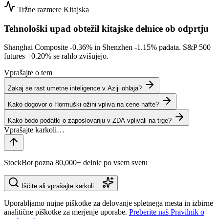
Tržne razmere
Kitajska
Tehnološki upad obtežil kitajske delnice ob odprtju
Shanghai Composite
-0.36%
in Shenzhen
-1.15%
padata. S&P 500
futures
+0.20%
se rahlo zvišujejo.
Vprašajte o tem
Zakaj se rast umetne inteligence v Aziji ohlaja?
Kako dogovor o Hormuški ožini vpliva na cene nafte?
Kako bodo podatki o zaposlovanju v ZDA vplivali na trge?
StockBot pozna 80,000+ delnic po vsem svetu
Iščite ali vprašajte karkoli…
Uporabljamo nujne piškotke za delovanje spletnega mesta in izbirne
analitične piškotke za merjenje uporabe.
Preberite naš Pravilnik o