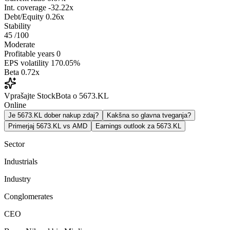
Int. coverage
-32.22x
Debt/Equity
0.26x
Stability
45
/100
Moderate
Profitable years
0
EPS volatility
170.05%
Beta
0.72x
Vprašajte StockBota o 5673.KL
Online
Je 5673.KL dober nakup zdaj?
Kakšna so glavna tveganja?
Primerjaj 5673.KL vs AMD
Earnings outlook za 5673.KL
Sector
Industrials
Industry
Conglomerates
CEO