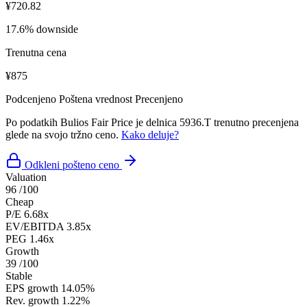
¥720.82
17.6% downside
Trenutna cena
¥875
Podcenjeno
Poštena vrednost
Precenjeno
Po podatkih Bulios Fair Price je delnica 5936.T trenutno precenjena
glede na svojo tržno ceno.
Kako deluje?
Odkleni pošteno ceno
Valuation
96
/100
Cheap
P/E
6.68x
EV/EBITDA
3.85x
PEG
1.46x
Growth
39
/100
Stable
EPS growth
14.05%
Rev. growth
1.22%