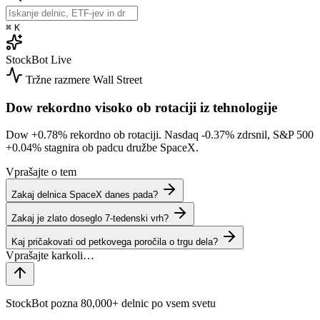
⌘
K
StockBot
Live
Tržne razmere
Wall Street
Dow rekordno visoko ob rotaciji iz tehnologije
Dow
+0.78%
rekordno ob rotaciji. Nasdaq
-0.37%
zdrsnil, S&P 500
+0.04%
stagnira ob padcu družbe SpaceX.
Vprašajte o tem
Zakaj delnica SpaceX danes pada?
Zakaj je zlato doseglo 7-tedenski vrh?
Kaj pričakovati od petkovega poročila o trgu dela?
StockBot pozna 80,000+ delnic po vsem svetu