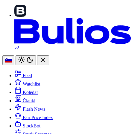
v2
Feed
Watchlist
Koledar
Članki
Flash News
Fair Price Index
StockBot