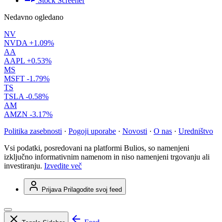
Stock Screener
Nedavno ogledano
NV
NVDA
+1.09%
AA
AAPL
+0.53%
MS
MSFT
-1.79%
TS
TSLA
-0.58%
AM
AMZN
-3.17%
Politika zasebnosti
·
Pogoji uporabe
·
Novosti
·
O nas
·
Uredništvo
Vsi podatki, posredovani na platformi Bulios, so namenjeni
izključno informativnim namenom in niso namenjeni trgovanju ali
investiranju.
Izvedite več
Prijava
Prilagodite svoj feed