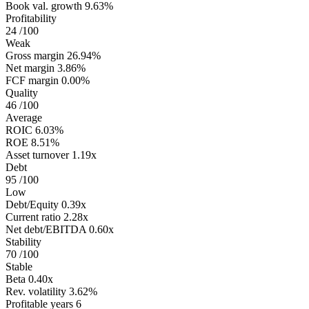
Book val. growth
9.63%
Profitability
24
/100
Weak
Gross margin
26.94%
Net margin
3.86%
FCF margin
0.00%
Quality
46
/100
Average
ROIC
6.03%
ROE
8.51%
Asset turnover
1.19x
Debt
95
/100
Low
Debt/Equity
0.39x
Current ratio
2.28x
Net debt/EBITDA
0.60x
Stability
70
/100
Stable
Beta
0.40x
Rev. volatility
3.62%
Profitable years
6