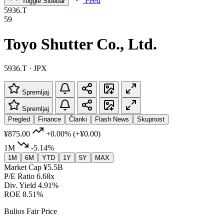
Feed
Toggle Sidebar
5936.T
59
Toyo Shutter Co., Ltd.
5936.T · JPX
Spremljaj
Spremljaj
Pregled
Finance
Članki
Flash News
Skupnost
¥875.00
+0.00%
(+¥0.00)
1M
-5.14%
1M
6M
YTD
1Y
5Y
MAX
Market Cap
¥5.5B
P/E Ratio
6.68x
Div. Yield
4.91%
ROE
8.51%
Bulios Fair Price