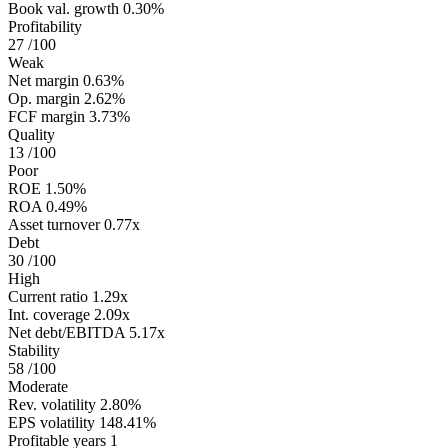
Book val. growth
0.30%
Profitability
27
/100
Weak
Net margin
0.63%
Op. margin
2.62%
FCF margin
3.73%
Quality
13
/100
Poor
ROE
1.50%
ROA
0.49%
Asset turnover
0.77x
Debt
30
/100
High
Current ratio
1.29x
Int. coverage
2.09x
Net debt/EBITDA
5.17x
Stability
58
/100
Moderate
Rev. volatility
2.80%
EPS volatility
148.41%
Profitable years
1