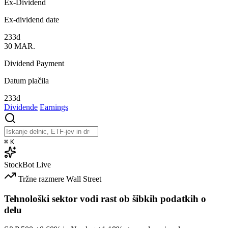
Ex-Dividend
Ex-dividend date
233d
30
MAR.
Dividend Payment
Datum plačila
233d
Dividende
Earnings
⌘
K
StockBot
Live
Tržne razmere
Wall Street
Tehnološki sektor vodi rast ob šibkih podatkih o
delu