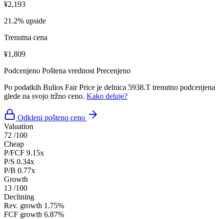
¥2,193
21.2% upside
Trenutna cena
¥1,809
Podcenjeno
Poštena vrednost
Precenjeno
Po podatkih Bulios Fair Price je delnica 5938.T trenutno podcenjena
glede na svojo tržno ceno.
Kako deluje?
Odkleni pošteno ceno
Valuation
72
/100
Cheap
P/FCF
9.15x
P/S
0.34x
P/B
0.77x
Growth
13
/100
Declining
Rev. growth
1.75%
FCF growth
6.87%