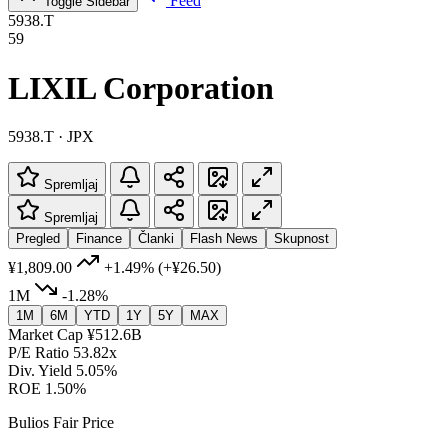
Feed
Toggle Sidebar
5938.T
59
LIXIL Corporation
5938.T · JPX
Spremljaj
Spremljaj
Pregled
Finance
Članki
Flash News
Skupnost
¥1,809.00
+1.49%
(+¥26.50)
1M
-1.28%
1M
6M
YTD
1Y
5Y
MAX
Market Cap
¥512.6B
P/E Ratio
53.82x
Div. Yield
5.05%
ROE
1.50%
Bulios Fair Price