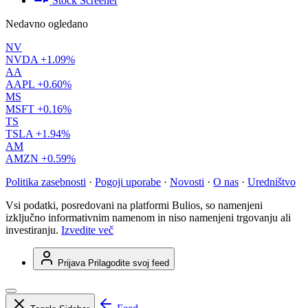
Stock Screener
Nedavno ogledano
NV
NVDA
+1.09%
AA
AAPL
+0.60%
MS
MSFT
+0.16%
TS
TSLA
+1.94%
AM
AMZN
+0.59%
Politika zasebnosti
·
Pogoji uporabe
·
Novosti
·
O nas
·
Uredništvo
Vsi podatki, posredovani na platformi Bulios, so namenjeni
izključno informativnim namenom in niso namenjeni trgovanju ali
investiranju.
Izvedite več
Prijava
Prilagodite svoj feed