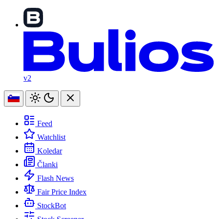
v2
Feed
Watchlist
Koledar
Članki
Flash News
Fair Price Index
StockBot