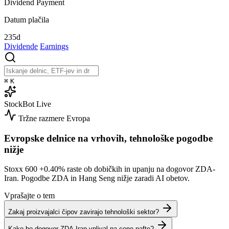
Dividend Payment
Datum plačila
235d
Dividende
Earnings
⌘
K
StockBot
Live
Tržne razmere
Evropa
Evropske delnice na vrhovih, tehnološke pogodbe
nižje
Stoxx 600
+0.40%
raste ob dobičkih in upanju na dogovor ZDA-
Iran. Pogodbe ZDA in Hang Seng nižje zaradi AI obetov.
Vprašajte o tem
Zakaj proizvajalci čipov zavirajo tehnološki sektor?
Kako bo dogovor ZDA-Iran vplival na cene nafte?