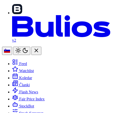
v2
Feed
Watchlist
Koledar
Članki
Flash News
Fair Price Index
StockBot