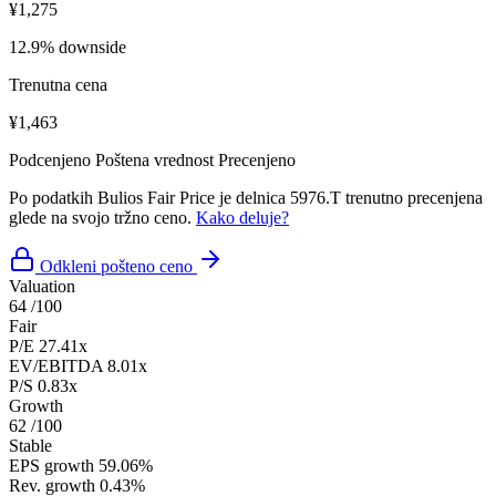
¥1,275
12.9% downside
Trenutna cena
¥1,463
Podcenjeno
Poštena vrednost
Precenjeno
Po podatkih Bulios Fair Price je delnica 5976.T trenutno precenjena
glede na svojo tržno ceno.
Kako deluje?
Odkleni pošteno ceno
Valuation
64
/100
Fair
P/E
27.41x
EV/EBITDA
8.01x
P/S
0.83x
Growth
62
/100
Stable
EPS growth
59.06%
Rev. growth
0.43%