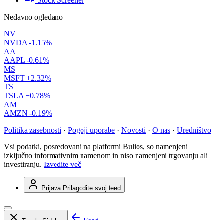
Stock Screener
Nedavno ogledano
NV
NVDA
-1.15%
AA
AAPL
-0.61%
MS
MSFT
+2.32%
TS
TSLA
+0.78%
AM
AMZN
-0.19%
Politika zasebnosti
·
Pogoji uporabe
·
Novosti
·
O nas
·
Uredništvo
Vsi podatki, posredovani na platformi Bulios, so namenjeni
izključno informativnim namenom in niso namenjeni trgovanju ali
investiranju.
Izvedite več
Prijava
Prilagodite svoj feed