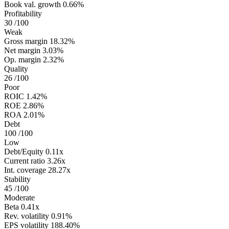
Book val. growth
0.66%
Profitability
30
/100
Weak
Gross margin
18.32%
Net margin
3.03%
Op. margin
2.32%
Quality
26
/100
Poor
ROIC
1.42%
ROE
2.86%
ROA
2.01%
Debt
100
/100
Low
Debt/Equity
0.11x
Current ratio
3.26x
Int. coverage
28.27x
Stability
45
/100
Moderate
Beta
0.41x
Rev. volatility
0.91%
EPS volatility
188.40%