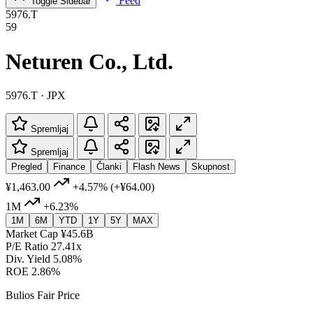
Feed
Toggle Sidebar
5976.T
59
Neturen Co., Ltd.
5976.T · JPX
Spremljaj
Spremljaj
Pregled
Finance
Članki
Flash News
Skupnost
¥1,463.00
+4.57%
(+¥64.00)
1M
+6.23%
1M
6M
YTD
1Y
5Y
MAX
Market Cap
¥45.6B
P/E Ratio
27.41x
Div. Yield
5.08%
ROE
2.86%
Bulios Fair Price