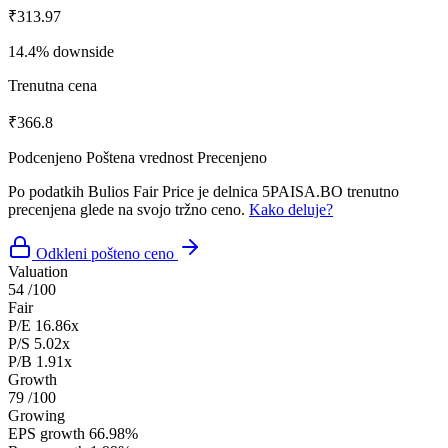
₹313.97
14.4% downside
Trenutna cena
₹366.8
Podcenjeno
Poštena vrednost
Precenjeno
Po podatkih Bulios Fair Price je delnica 5PAISA.BO trenutno
precenjena glede na svojo tržno ceno.
Kako deluje?
Odkleni pošteno ceno
Valuation
54
/100
Fair
P/E
16.86x
P/S
5.02x
P/B
1.91x
Growth
79
/100
Growing
EPS growth
66.98%