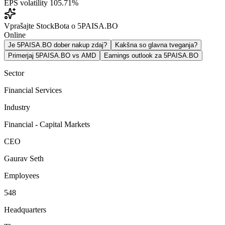
EPS volatility
105.71%
Vprašajte StockBota o 5PAISA.BO
Online
Je 5PAISA.BO dober nakup zdaj?
Kakšna so glavna tveganja?
Primerjaj 5PAISA.BO vs AMD
Earnings outlook za 5PAISA.BO
Sector
Financial Services
Industry
Financial - Capital Markets
CEO
Gaurav Seth
Employees
548
Headquarters