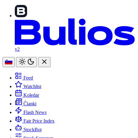
v2
Feed
Watchlist
Koledar
Članki
Flash News
Fair Price Index
StockBot