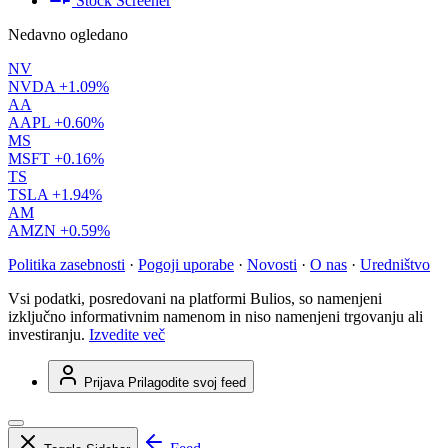
Stock Screener
Nedavno ogledano
NV
NVDA
+1.09%
AA
AAPL
+0.60%
MS
MSFT
+0.16%
TS
TSLA
+1.94%
AM
AMZN
+0.59%
Politika zasebnosti
·
Pogoji uporabe
·
Novosti
·
O nas
·
Uredništvo
Vsi podatki, posredovani na platformi Bulios, so namenjeni
izključno informativnim namenom in niso namenjeni trgovanju ali
investiranju.
Izvedite več
Prijava
Prilagodite svoj feed