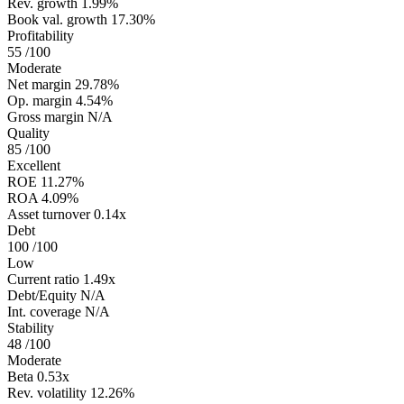
Rev. growth
1.99%
Book val. growth
17.30%
Profitability
55
/100
Moderate
Net margin
29.78%
Op. margin
4.54%
Gross margin
N/A
Quality
85
/100
Excellent
ROE
11.27%
ROA
4.09%
Asset turnover
0.14x
Debt
100
/100
Low
Current ratio
1.49x
Debt/Equity
N/A
Int. coverage
N/A
Stability
48
/100
Moderate
Beta
0.53x
Rev. volatility
12.26%