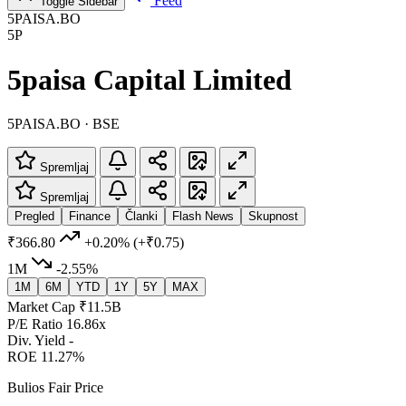
Feed
Toggle Sidebar
5PAISA.BO
5P
5paisa Capital Limited
5PAISA.BO · BSE
Spremljaj
Spremljaj
Pregled
Finance
Članki
Flash News
Skupnost
₹366.80
+0.20%
(+₹0.75)
1M
-2.55%
1M
6M
YTD
1Y
5Y
MAX
Market Cap
₹11.5B
P/E Ratio
16.86x
Div. Yield
-
ROE
11.27%
Bulios Fair Price