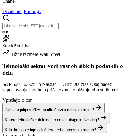
Thane
Dividende
Earnings
⌘
K
StockBot
Live
Tržne razmere
Wall Street
Tehnološki sektor vodi rast ob šibkih podatkih o
delu
S&P 500
+0.60%
in Nasdaq
+1.18%
sta zrasla, saj padec
zaposlovanja spodbuja pričakovanja o nižanju obrestnih mer.
Vprašajte o tem
Zakaj je julija v ZDA upadlo število delovnih mest?
Katere tehnološke delnice so danes dvignile Nasdaq?
Kdaj bo naslednja odločitev Fed o obrestnih merah?