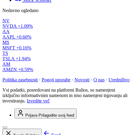
Stock Screener
Nedavno ogledano
NV
NVDA
+1.09%
AA
AAPL
+0.60%
MS
MSFT
+0.16%
TS
TSLA
+1.94%
AM
AMZN
+0.59%
Politika zasebnosti
·
Pogoji uporabe
·
Novosti
·
O nas
·
Uredništvo
Vsi podatki, posredovani na platformi Bulios, so namenjeni
izključno informativnim namenom in niso namenjeni trgovanju ali
investiranju.
Izvedite več
Prijava
Prilagodite svoj feed