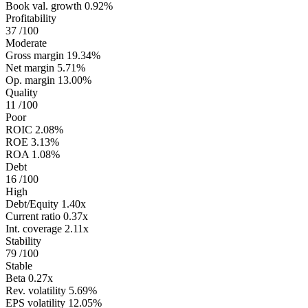
Book val. growth
0.92%
Profitability
37
/100
Moderate
Gross margin
19.34%
Net margin
5.71%
Op. margin
13.00%
Quality
11
/100
Poor
ROIC
2.08%
ROE
3.13%
ROA
1.08%
Debt
16
/100
High
Debt/Equity
1.40x
Current ratio
0.37x
Int. coverage
2.11x
Stability
79
/100
Stable
Beta
0.27x
Rev. volatility
5.69%
EPS volatility
12.05%