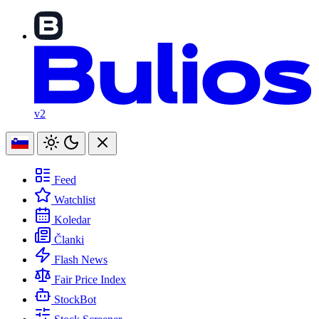
v2
Feed
Watchlist
Koledar
Članki
Flash News
Fair Price Index
StockBot