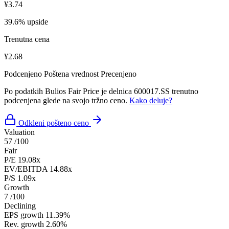
¥3.74
39.6% upside
Trenutna cena
¥2.68
Podcenjeno
Poštena vrednost
Precenjeno
Po podatkih Bulios Fair Price je delnica 600017.SS trenutno
podcenjena glede na svojo tržno ceno.
Kako deluje?
Odkleni pošteno ceno
Valuation
57
/100
Fair
P/E
19.08x
EV/EBITDA
14.88x
P/S
1.09x
Growth
7
/100
Declining
EPS growth
11.39%
Rev. growth
2.60%