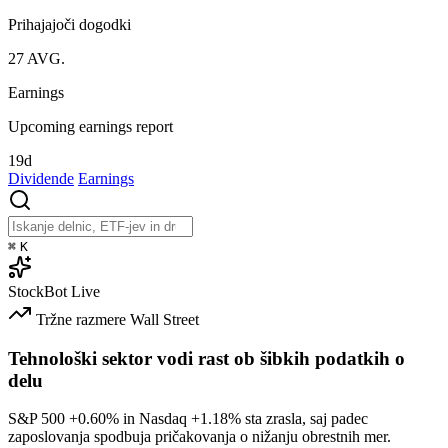
Prihajajoči dogodki
27
AVG.
Earnings
Upcoming earnings report
19d
Dividende
Earnings
⌘
K
StockBot
Live
Tržne razmere
Wall Street
Tehnološki sektor vodi rast ob šibkih podatkih o
delu
S&P 500
+0.60%
in Nasdaq
+1.18%
sta zrasla, saj padec
zaposlovanja spodbuja pričakovanja o nižanju obrestnih mer.