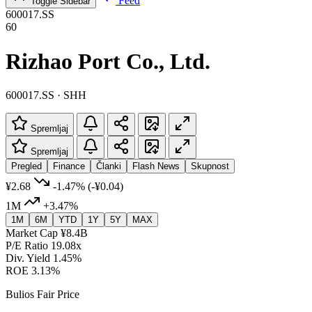
Feed
Toggle Sidebar
600017.SS
60
Rizhao Port Co., Ltd.
600017.SS · SHH
Spremljaj
Spremljaj
Pregled
Finance
Članki
Flash News
Skupnost
¥2.68
-1.47%
(-¥0.04)
1M
+3.47%
1M
6M
YTD
1Y
5Y
MAX
Market Cap
¥8.4B
P/E Ratio
19.08x
Div. Yield
1.45%
ROE
3.13%
Bulios Fair Price