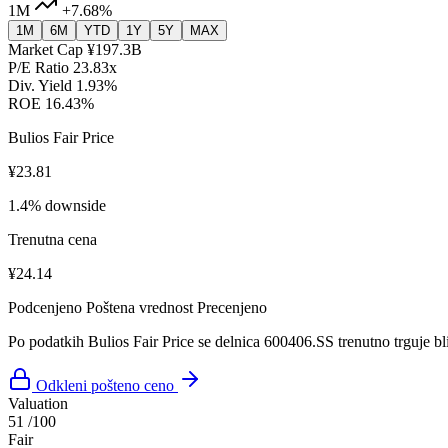
1M
+7.68%
1M
6M
YTD
1Y
5Y
MAX
Market Cap
¥197.3B
P/E Ratio
23.83x
Div. Yield
1.93%
ROE
16.43%
Bulios Fair Price
¥23.81
1.4% downside
Trenutna cena
¥24.14
Podcenjeno
Poštena vrednost
Precenjeno
Po podatkih Bulios Fair Price se delnica 600406.SS trenutno trguje bl
Odkleni pošteno ceno
Valuation
51
/100
Fair