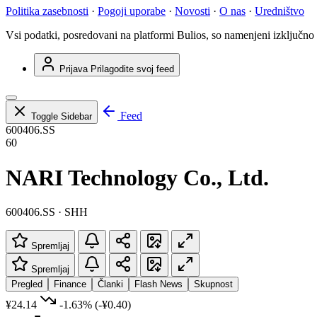
Politika zasebnosti
·
Pogoji uporabe
·
Novosti
·
O nas
·
Uredništvo
Vsi podatki, posredovani na platformi Bulios, so namenjeni izključno
Prijava
Prilagodite svoj feed
Feed
Toggle Sidebar
600406.SS
60
NARI Technology Co., Ltd.
600406.SS · SHH
Spremljaj
Spremljaj
Pregled
Finance
Članki
Flash News
Skupnost
¥24.14
-1.63%
(-¥0.40)