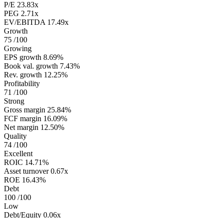
P/E
23.83x
PEG
2.71x
EV/EBITDA
17.49x
Growth
75
/100
Growing
EPS growth
8.69%
Book val. growth
7.43%
Rev. growth
12.25%
Profitability
71
/100
Strong
Gross margin
25.84%
FCF margin
16.09%
Net margin
12.50%
Quality
74
/100
Excellent
ROIC
14.71%
Asset turnover
0.67x
ROE
16.43%
Debt
100
/100
Low
Debt/Equity
0.06x