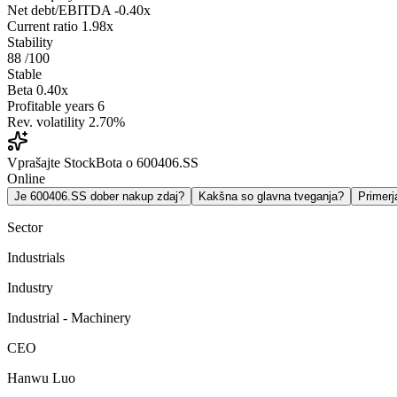
Net debt/EBITDA
-0.40x
Current ratio
1.98x
Stability
88
/100
Stable
Beta
0.40x
Profitable years
6
Rev. volatility
2.70%
Vprašajte StockBota o 600406.SS
Online
Je 600406.SS dober nakup zdaj?
Kakšna so glavna tveganja?
Primer
Sector
Industrials
Industry
Industrial - Machinery
CEO
Hanwu Luo