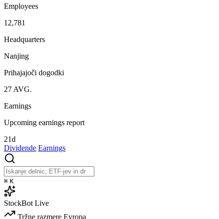
Employees
12,781
Headquarters
Nanjing
Prihajajoči dogodki
27
AVG.
Earnings
Upcoming earnings report
21d
Dividende
Earnings
⌘
K
StockBot
Live
Tržne razmere
Evropa