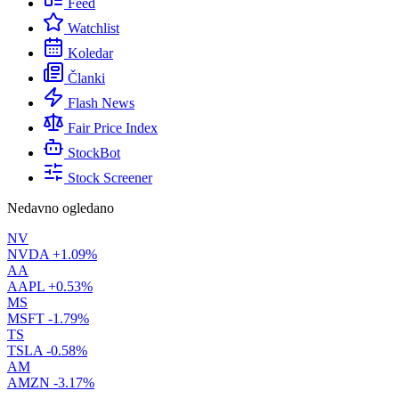
Feed
Watchlist
Koledar
Članki
Flash News
Fair Price Index
StockBot
Stock Screener
Nedavno ogledano
NV
NVDA
+1.09%
AA
AAPL
+0.53%
MS
MSFT
-1.79%
TS
TSLA
-0.58%
AM
AMZN
-3.17%