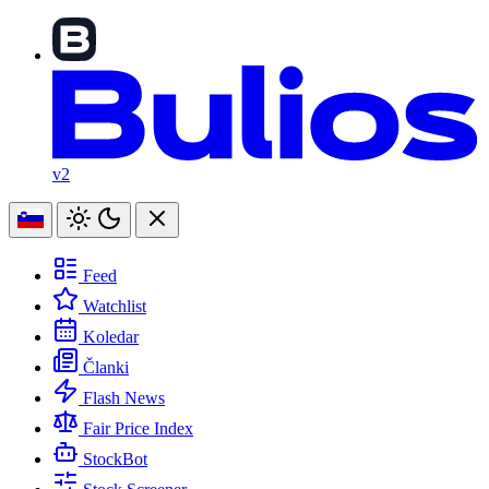
v2
Feed
Watchlist
Koledar
Članki
Flash News
Fair Price Index
StockBot