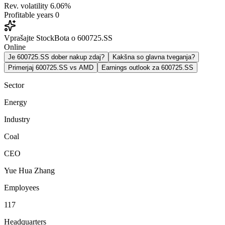
Rev. volatility
6.06%
Profitable years
0
Vprašajte StockBota o 600725.SS
Online
Je 600725.SS dober nakup zdaj?
Kakšna so glavna tveganja?
Primerjaj 600725.SS vs AMD
Earnings outlook za 600725.SS
Sector
Energy
Industry
Coal
CEO
Yue Hua Zhang
Employees
117
Headquarters