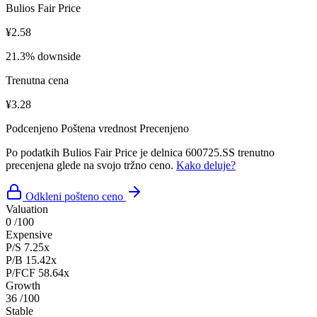
Bulios Fair Price
¥2.58
21.3% downside
Trenutna cena
¥3.28
Podcenjeno
Poštena vrednost
Precenjeno
Po podatkih Bulios Fair Price je delnica 600725.SS trenutno
precenjena glede na svojo tržno ceno.
Kako deluje?
Odkleni pošteno ceno
Valuation
0
/100
Expensive
P/S
7.25x
P/B
15.42x
P/FCF
58.64x
Growth
36
/100
Stable