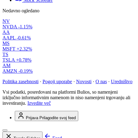
Stock Screener
Nedavno ogledano
NV
NVDA
-1.15%
AA
AAPL
-0.61%
MS
MSFT
+2.32%
TS
TSLA
+0.78%
AM
AMZN
-0.19%
Politika zasebnosti
·
Pogoji uporabe
·
Novosti
·
O nas
·
Uredništvo
Vsi podatki, posredovani na platformi Bulios, so namenjeni
izključno informativnim namenom in niso namenjeni trgovanju ali
investiranju.
Izvedite več
Prijava
Prilagodite svoj feed