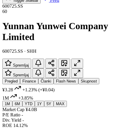
Feed
Toggle Sidebar
600725.SS
60
Yunnan Yunwei Company
Limited
600725.SS · SHH
Spremljaj
Spremljaj
Pregled
Finance
Članki
Flash News
Skupnost
¥3.28
+1.23%
(+¥0.04)
1M
+3.85%
1M
6M
YTD
1Y
5Y
MAX
Market Cap
¥4.0B
P/E Ratio
-
Div. Yield
-
ROE
14.12%