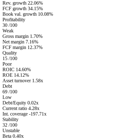
Rev. growth
22.06%
FCF growth
34.15%
Book val. growth
10.08%
Profitability
30
/100
Weak
Gross margin
1.70%
Net margin
7.16%
FCF margin
12.37%
Quality
15
/100
Poor
ROIC
14.60%
ROE
14.12%
Asset turnover
1.58x
Debt
69
/100
Low
Debt/Equity
0.02x
Current ratio
4.28x
Int. coverage
-197.71x
Stability
32
/100
Unstable
Beta
0.40x