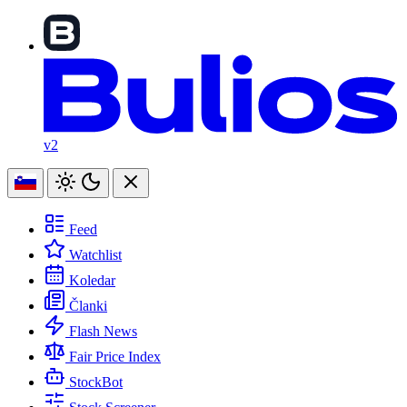
v2
Feed
Watchlist
Koledar
Članki
Flash News
Fair Price Index
StockBot