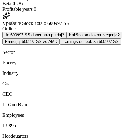
Beta
0.28x
Profitable years
0
Vprašajte StockBota o 600997.SS
Online
Je 600997.SS dober nakup zdaj?
Kakšna so glavna tveganja?
Primerjaj 600997.SS vs AMD
Earnings outlook za 600997.SS
Sector
Energy
Industry
Coal
CEO
Li Guo Bian
Employees
13,895
Headquarters