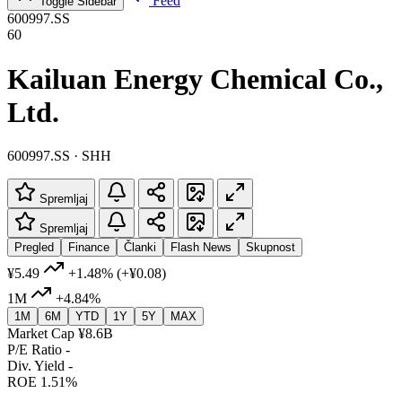
Feed
Toggle Sidebar
600997.SS
60
Kailuan Energy Chemical Co.,
Ltd.
600997.SS · SHH
Spremljaj
Spremljaj
Pregled
Finance
Članki
Flash News
Skupnost
¥5.49
+1.48%
(+¥0.08)
1M
+4.84%
1M
6M
YTD
1Y
5Y
MAX
Market Cap
¥8.6B
P/E Ratio
-
Div. Yield
-
ROE
1.51%