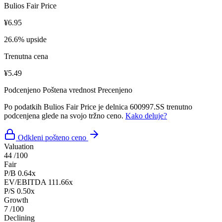
Bulios Fair Price
¥6.95
26.6% upside
Trenutna cena
¥5.49
Podcenjeno
Poštena vrednost
Precenjeno
Po podatkih Bulios Fair Price je delnica 600997.SS trenutno
podcenjena glede na svojo tržno ceno.
Kako deluje?
Odkleni pošteno ceno
Valuation
44
/100
Fair
P/B
0.64x
EV/EBITDA
111.66x
P/S
0.50x
Growth
7
/100
Declining