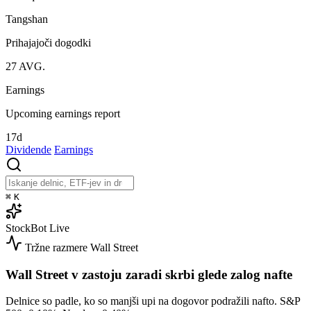
Tangshan
Prihajajoči dogodki
27
AVG.
Earnings
Upcoming earnings report
17d
Dividende
Earnings
⌘
K
StockBot
Live
Tržne razmere
Wall Street
Wall Street v zastoju zaradi skrbi glede zalog nafte
Delnice so padle, ko so manjši upi na dogovor podražili nafto. S&P