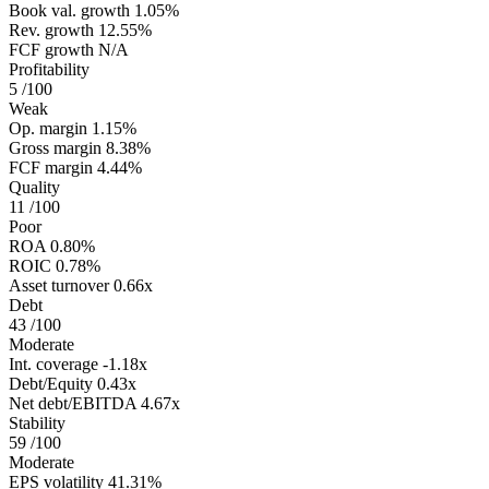
Book val. growth
1.05%
Rev. growth
12.55%
FCF growth
N/A
Profitability
5
/100
Weak
Op. margin
1.15%
Gross margin
8.38%
FCF margin
4.44%
Quality
11
/100
Poor
ROA
0.80%
ROIC
0.78%
Asset turnover
0.66x
Debt
43
/100
Moderate
Int. coverage
-1.18x
Debt/Equity
0.43x
Net debt/EBITDA
4.67x
Stability
59
/100
Moderate
EPS volatility
41.31%