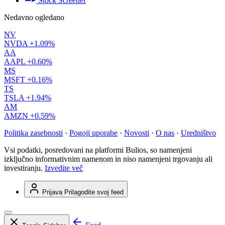
Stock Screener
Nedavno ogledano
NV
NVDA
+1.09%
AA
AAPL
+0.60%
MS
MSFT
+0.16%
TS
TSLA
+1.94%
AM
AMZN
+0.59%
Politika zasebnosti
·
Pogoji uporabe
·
Novosti
·
O nas
·
Uredništvo
Vsi podatki, posredovani na platformi Bulios, so namenjeni
izključno informativnim namenom in niso namenjeni trgovanju ali
investiranju.
Izvedite več
Prijava
Prilagodite svoj feed