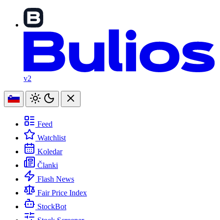
v2
Feed
Watchlist
Koledar
Članki
Flash News
Fair Price Index
StockBot