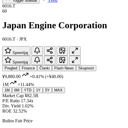
Feed
Toggle Sidebar
6016.T
60
Japan Engine Corporation
6016.T · JPX
Spremljaj
Spremljaj
Pregled
Finance
Članki
Flash News
Skupnost
¥9,880.00
+0.41%
(+¥40.00)
1M
+11.44%
1M
6M
YTD
1Y
5Y
MAX
Market Cap
¥82.5B
P/E Ratio
17.34x
Div. Yield
1.02%
ROE
32.52%
Bulios Fair Price