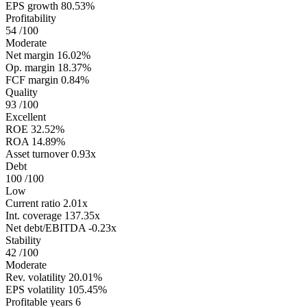
EPS growth
80.53%
Profitability
54
/100
Moderate
Net margin
16.02%
Op. margin
18.37%
FCF margin
0.84%
Quality
93
/100
Excellent
ROE
32.52%
ROA
14.89%
Asset turnover
0.93x
Debt
100
/100
Low
Current ratio
2.01x
Int. coverage
137.35x
Net debt/EBITDA
-0.23x
Stability
42
/100
Moderate
Rev. volatility
20.01%
EPS volatility
105.45%
Profitable years
6