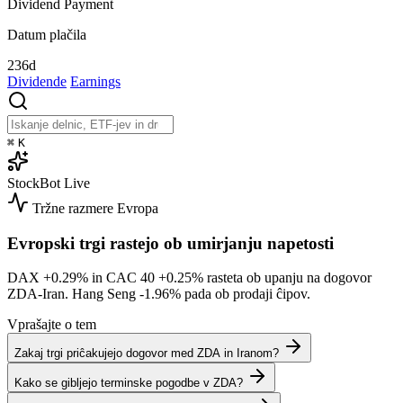
Dividend Payment
Datum plačila
236d
Dividende
Earnings
⌘
K
StockBot
Live
Tržne razmere
Evropa
Evropski trgi rastejo ob umirjanju napetosti
DAX
+0.29%
in CAC 40
+0.25%
rasteta ob upanju na dogovor
ZDA-Iran. Hang Seng
-1.96%
pada ob prodaji ĉipov.
Vprašajte o tem
Zakaj trgi priĉakujejo dogovor med ZDA in Iranom?
Kako se gibljejo terminske pogodbe v ZDA?