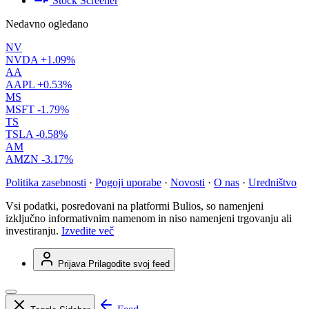
Stock Screener
Nedavno ogledano
NV
NVDA
+1.09%
AA
AAPL
+0.53%
MS
MSFT
-1.79%
TS
TSLA
-0.58%
AM
AMZN
-3.17%
Politika zasebnosti
·
Pogoji uporabe
·
Novosti
·
O nas
·
Uredništvo
Vsi podatki, posredovani na platformi Bulios, so namenjeni
izključno informativnim namenom in niso namenjeni trgovanju ali
investiranju.
Izvedite več
Prijava
Prilagodite svoj feed