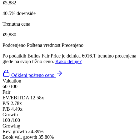
¥5,882
40.5% downside
Trenutna cena
¥9,880
Podcenjeno
Poštena vrednost
Precenjeno
Po podatkih Bulios Fair Price je delnica 6016.T trenutno precenjena
glede na svojo tržno ceno.
Kako deluje?
Odkleni pošteno ceno
Valuation
60
/100
Fair
EV/EBITDA
12.58x
P/S
2.78x
P/B
4.49x
Growth
100
/100
Growing
Rev. growth
24.89%
Book val. growth
35.80%