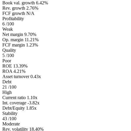
Book val. growth
6.42%
Rev. growth
2.76%
FCF growth
N/A
Profitability
6
/100
Weak
Net margin
9.70%
Op. margin
11.21%
FCF margin
1.23%
Quality
5
/100
Poor
ROE
13.39%
ROA
4.21%
Asset turnover
0.43x
Debt
21
/100
High
Current ratio
1.10x
Int. coverage
-3.82x
Debt/Equity
1.85x
Stability
43
/100
Moderate
Rev. volatility
18.40%