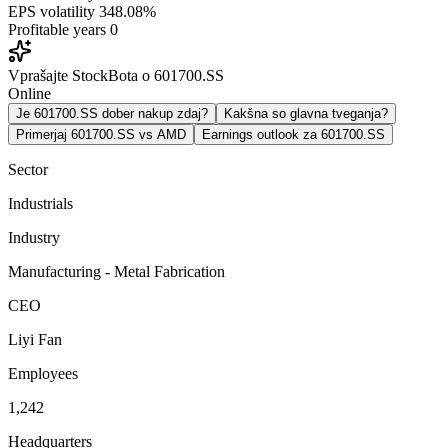
EPS volatility
348.08%
Profitable years
0
Vprašajte StockBota o 601700.SS
Online
Je 601700.SS dober nakup zdaj?
Kakšna so glavna tveganja?
Primerjaj 601700.SS vs AMD
Earnings outlook za 601700.SS
Sector
Industrials
Industry
Manufacturing - Metal Fabrication
CEO
Liyi Fan
Employees
1,242
Headquarters