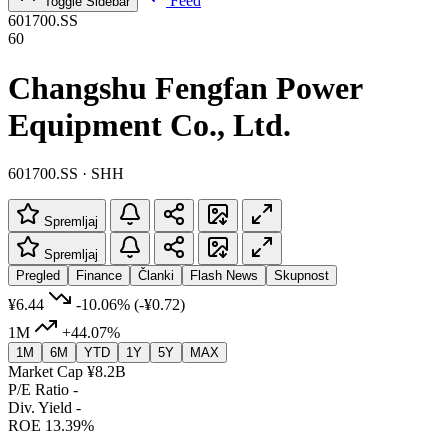
Feed
Toggle Sidebar
601700.SS
60
Changshu Fengfan Power
Equipment Co., Ltd.
601700.SS · SHH
Spremljaj
Spremljaj
Pregled
Finance
Članki
Flash News
Skupnost
¥6.44
-10.06%
(-¥0.72)
1M
+44.07%
1M
6M
YTD
1Y
5Y
MAX
Market Cap
¥8.2B
P/E Ratio
-
Div. Yield
-
ROE
13.39%