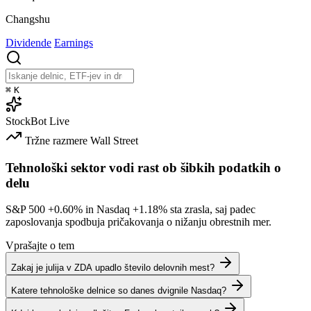
Changshu
Dividende
Earnings
⌘
K
StockBot
Live
Tržne razmere
Wall Street
Tehnološki sektor vodi rast ob šibkih podatkih o
delu
S&P 500
+0.60%
in Nasdaq
+1.18%
sta zrasla, saj padec
zaposlovanja spodbuja pričakovanja o nižanju obrestnih mer.
Vprašajte o tem
Zakaj je julija v ZDA upadlo število delovnih mest?
Katere tehnološke delnice so danes dvignile Nasdaq?