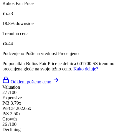
Bulios Fair Price
¥5.23
18.8% downside
Trenutna cena
¥6.44
Podcenjeno
Poštena vrednost
Precenjeno
Po podatkih Bulios Fair Price je delnica 601700.SS trenutno
precenjena glede na svojo tržno ceno.
Kako deluje?
Odkleni pošteno ceno
Valuation
27
/100
Expensive
P/B
3.79x
P/FCF
202.65x
P/S
2.50x
Growth
26
/100
Declining