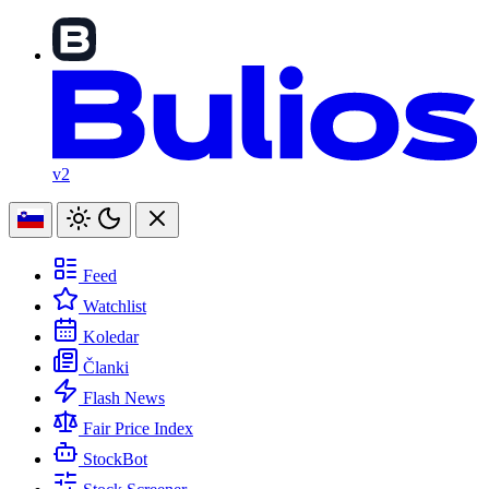
v2
Feed
Watchlist
Koledar
Članki
Flash News
Fair Price Index
StockBot