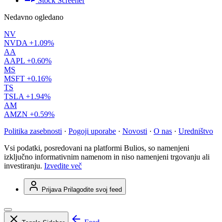
Stock Screener
Nedavno ogledano
NV
NVDA
+1.09%
AA
AAPL
+0.60%
MS
MSFT
+0.16%
TS
TSLA
+1.94%
AM
AMZN
+0.59%
Politika zasebnosti
·
Pogoji uporabe
·
Novosti
·
O nas
·
Uredništvo
Vsi podatki, posredovani na platformi Bulios, so namenjeni
izključno informativnim namenom in niso namenjeni trgovanju ali
investiranju.
Izvedite več
Prijava
Prilagodite svoj feed