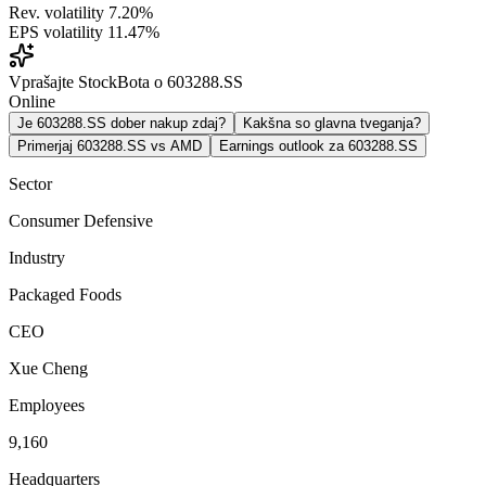
Rev. volatility
7.20%
EPS volatility
11.47%
Vprašajte StockBota o 603288.SS
Online
Je 603288.SS dober nakup zdaj?
Kakšna so glavna tveganja?
Primerjaj 603288.SS vs AMD
Earnings outlook za 603288.SS
Sector
Consumer Defensive
Industry
Packaged Foods
CEO
Xue Cheng
Employees
9,160
Headquarters