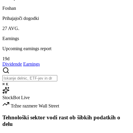
Foshan
Prihajajoči dogodki
27
AVG.
Earnings
Upcoming earnings report
19d
Dividende
Earnings
⌘
K
StockBot
Live
Tržne razmere
Wall Street
Tehnološki sektor vodi rast ob šibkih podatkih o
delu