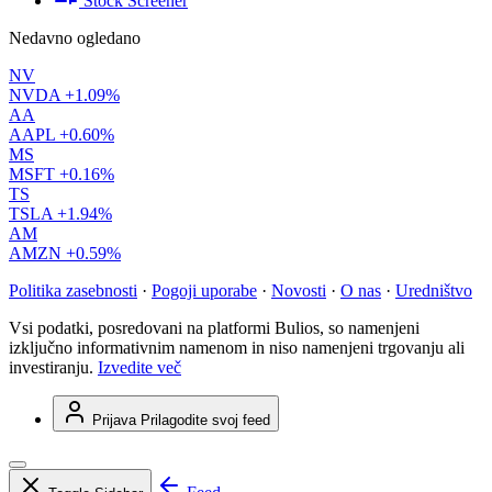
Stock Screener
Nedavno ogledano
NV
NVDA
+1.09%
AA
AAPL
+0.60%
MS
MSFT
+0.16%
TS
TSLA
+1.94%
AM
AMZN
+0.59%
Politika zasebnosti
·
Pogoji uporabe
·
Novosti
·
O nas
·
Uredništvo
Vsi podatki, posredovani na platformi Bulios, so namenjeni
izključno informativnim namenom in niso namenjeni trgovanju ali
investiranju.
Izvedite več
Prijava
Prilagodite svoj feed