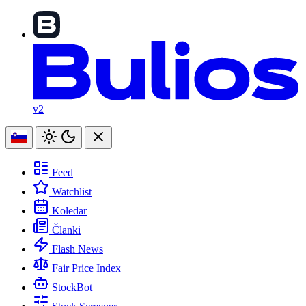
v2
Feed
Watchlist
Koledar
Članki
Flash News
Fair Price Index
StockBot