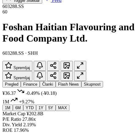
Feed
Toggle Sidebar
603288.SS
60
Foshan Haitian Flavouring and
Food Company Ltd.
603288.SS · SHH
Spremljaj
Spremljaj
Pregled
Finance
Članki
Flash News
Skupnost
¥36.37
-0.49%
(-¥0.18)
1M
+9.27%
1M
6M
YTD
1Y
5Y
MAX
Market Cap
¥202.8B
P/E Ratio
27.86x
Div. Yield
2.19%
ROE
17.96%