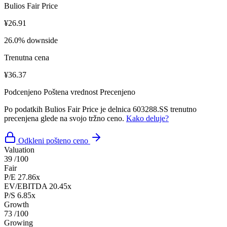
Bulios Fair Price
¥26.91
26.0% downside
Trenutna cena
¥36.37
Podcenjeno
Poštena vrednost
Precenjeno
Po podatkih Bulios Fair Price je delnica 603288.SS trenutno
precenjena glede na svojo tržno ceno.
Kako deluje?
Odkleni pošteno ceno
Valuation
39
/100
Fair
P/E
27.86x
EV/EBITDA
20.45x
P/S
6.85x
Growth
73
/100
Growing