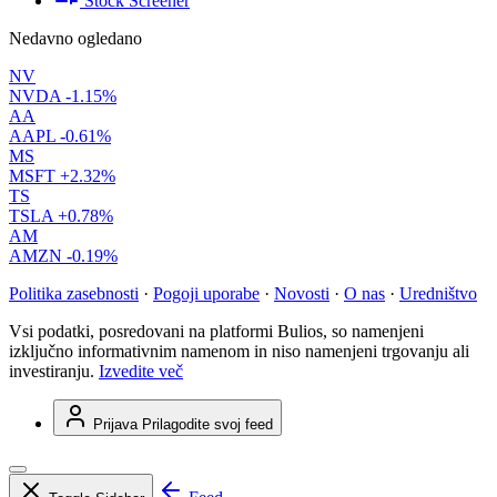
Stock Screener
Nedavno ogledano
NV
NVDA
-1.15%
AA
AAPL
-0.61%
MS
MSFT
+2.32%
TS
TSLA
+0.78%
AM
AMZN
-0.19%
Politika zasebnosti
·
Pogoji uporabe
·
Novosti
·
O nas
·
Uredništvo
Vsi podatki, posredovani na platformi Bulios, so namenjeni
izključno informativnim namenom in niso namenjeni trgovanju ali
investiranju.
Izvedite več
Prijava
Prilagodite svoj feed