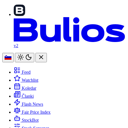
v2
Feed
Watchlist
Koledar
Članki
Flash News
Fair Price Index
StockBot