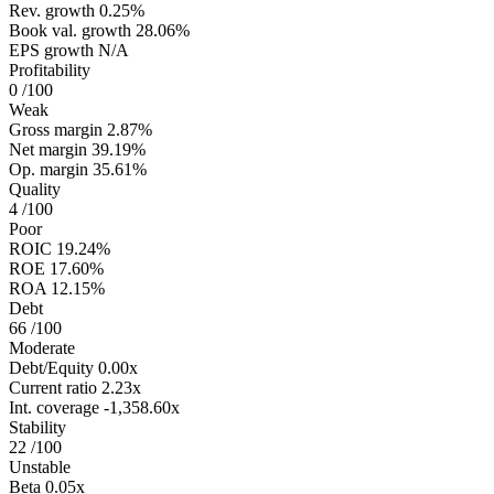
Rev. growth
0.25%
Book val. growth
28.06%
EPS growth
N/A
Profitability
0
/100
Weak
Gross margin
2.87%
Net margin
39.19%
Op. margin
35.61%
Quality
4
/100
Poor
ROIC
19.24%
ROE
17.60%
ROA
12.15%
Debt
66
/100
Moderate
Debt/Equity
0.00x
Current ratio
2.23x
Int. coverage
-1,358.60x
Stability
22
/100
Unstable
Beta
0.05x