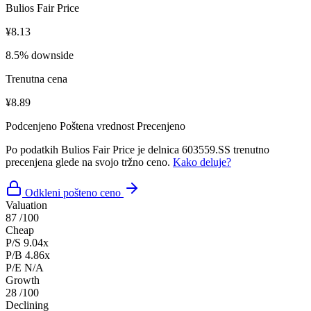
Bulios Fair Price
¥8.13
8.5% downside
Trenutna cena
¥8.89
Podcenjeno
Poštena vrednost
Precenjeno
Po podatkih Bulios Fair Price je delnica 603559.SS trenutno
precenjena glede na svojo tržno ceno.
Kako deluje?
Odkleni pošteno ceno
Valuation
87
/100
Cheap
P/S
9.04x
P/B
4.86x
P/E
N/A
Growth
28
/100
Declining