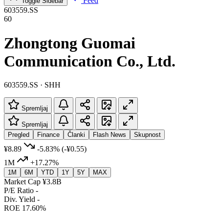
Feed
Toggle Sidebar
603559.SS
60
Zhongtong Guomai
Communication Co., Ltd.
603559.SS · SHH
Spremljaj
Spremljaj
Pregled
Finance
Članki
Flash News
Skupnost
¥8.89
-5.83%
(-¥0.55)
1M
+17.27%
1M
6M
YTD
1Y
5Y
MAX
Market Cap
¥3.8B
P/E Ratio
-
Div. Yield
-
ROE
17.60%