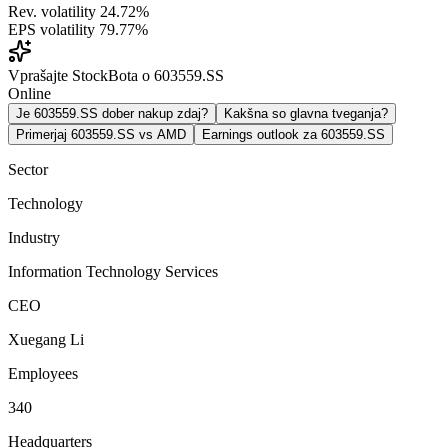
Rev. volatility
24.72%
EPS volatility
79.77%
Vprašajte StockBota o 603559.SS
Online
Je 603559.SS dober nakup zdaj?
Kakšna so glavna tveganja?
Primerjaj 603559.SS vs AMD
Earnings outlook za 603559.SS
Sector
Technology
Industry
Information Technology Services
CEO
Xuegang Li
Employees
340
Headquarters