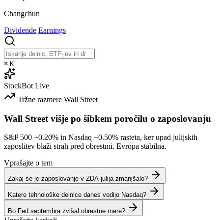
Changchun
Dividende
Earnings
⌘
K
StockBot
Live
Tržne razmere
Wall Street
Wall Street višje po šibkem poročilu o zaposlovanju
S&P 500
+0.20%
in Nasdaq
+0.50%
rasteta, ker upad julijskih
zaposlitev blaži strah pred obrestmi. Evropa stabilna.
Vprašajte o tem
Zakaj se je zaposlovanje v ZDA julija zmanjšalo?
Katere tehnološke delnice danes vodijo Nasdaq?
Bo Fed septembra zvišal obrestne mere?