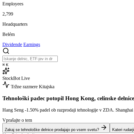
Employees
2,799
Headquarters
Belém
Dividende
Earnings
⌘
K
StockBot
Live
Tržne razmere
Kitajska
Tehnološki padec potopil Hong Kong, celinske delnice
Hang Seng
-1.50%
padel ob razprodaji tehnologije v ZDA. Shangha
Vprašajte o tem
Zakaj se tehnološke delnice prodajajo po vsem svetu?
Kateri rudarj