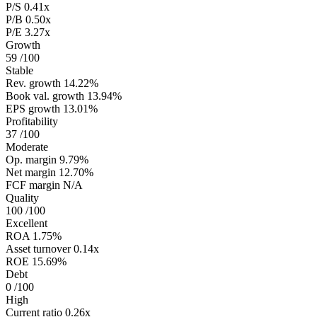
P/S
0.41x
P/B
0.50x
P/E
3.27x
Growth
59
/100
Stable
Rev. growth
14.22%
Book val. growth
13.94%
EPS growth
13.01%
Profitability
37
/100
Moderate
Op. margin
9.79%
Net margin
12.70%
FCF margin
N/A
Quality
100
/100
Excellent
ROA
1.75%
Asset turnover
0.14x
ROE
15.69%
Debt
0
/100
High
Current ratio
0.26x