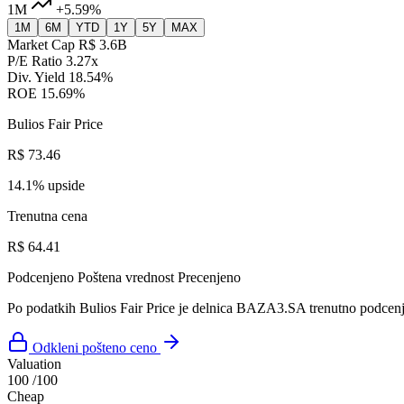
1M
+5.59%
1M
6M
YTD
1Y
5Y
MAX
Market Cap
R$ 3.6B
P/E Ratio
3.27x
Div. Yield
18.54%
ROE
15.69%
Bulios Fair Price
R$ 73.46
14.1% upside
Trenutna cena
R$ 64.41
Podcenjeno
Poštena vrednost
Precenjeno
Po podatkih Bulios Fair Price je delnica BAZA3.SA trenutno podcenj
Odkleni pošteno ceno
Valuation
100
/100
Cheap