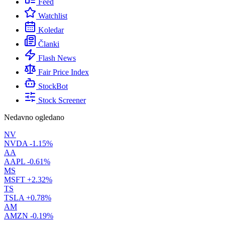
Feed
Watchlist
Koledar
Članki
Flash News
Fair Price Index
StockBot
Stock Screener
Nedavno ogledano
NV
NVDA
-1.15%
AA
AAPL
-0.61%
MS
MSFT
+2.32%
TS
TSLA
+0.78%
AM
AMZN
-0.19%