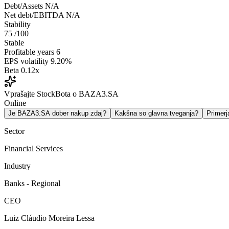
Debt/Assets
N/A
Net debt/EBITDA
N/A
Stability
75
/100
Stable
Profitable years
6
EPS volatility
9.20%
Beta
0.12x
Vprašajte StockBota o BAZA3.SA
Online
Je BAZA3.SA dober nakup zdaj?
Kakšna so glavna tveganja?
Primer
Sector
Financial Services
Industry
Banks - Regional
CEO
Luiz Cláudio Moreira Lessa