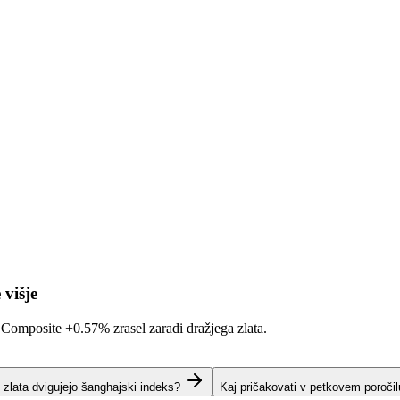
 višje
i Composite
+0.57%
zrasel zaradi dražjega zlata.
i zlata dvigujejo šanghajski indeks?
Kaj pričakovati v petkovem poroči