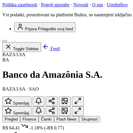
Politika zasebnosti
·
Pogoji uporabe
·
Novosti
·
O nas
·
Uredništvo
Vsi podatki, posredovani na platformi Bulios, so namenjeni izključno
Prijava
Prilagodite svoj feed
Feed
Toggle Sidebar
BAZA3.SA
BA
Banco da Amazônia S.A.
BAZA3.SA · SAO
Spremljaj
Spremljaj
Pregled
Finance
Članki
Flash News
Skupnost
R$ 64.41
-1.18%
(-R$ 0.77)