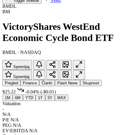
Feed
Toggle Sidebar
BMDL
BM
VictoryShares WestEnd
Economic Cycle Bond ETF
BMDL · NASDAQ
Spremljaj
Spremljaj
Pregled
Finance
Članki
Flash News
Skupnost
$25.22
-0.04%
(-$0.01)
1M
6M
YTD
1Y
5Y
MAX
Valuation
-
N/A
P/E
N/A
PEG
N/A
EV/EBITDA
N/A