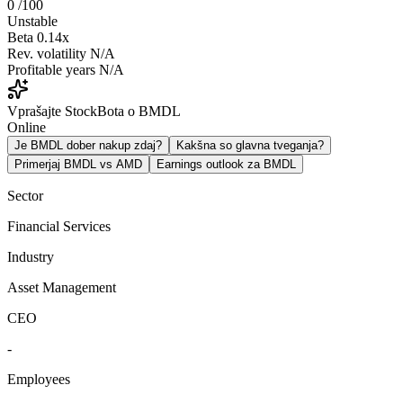
0
/100
Unstable
Beta
0.14x
Rev. volatility
N/A
Profitable years
N/A
Vprašajte StockBota o BMDL
Online
Je BMDL dober nakup zdaj?
Kakšna so glavna tveganja?
Primerjaj BMDL vs AMD
Earnings outlook za BMDL
Sector
Financial Services
Industry
Asset Management
CEO
-
Employees