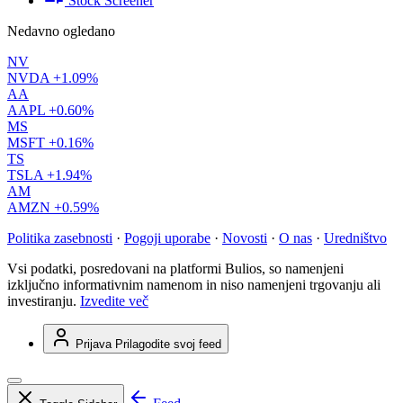
Stock Screener
Nedavno ogledano
NV
NVDA
+1.09%
AA
AAPL
+0.60%
MS
MSFT
+0.16%
TS
TSLA
+1.94%
AM
AMZN
+0.59%
Politika zasebnosti
·
Pogoji uporabe
·
Novosti
·
O nas
·
Uredništvo
Vsi podatki, posredovani na platformi Bulios, so namenjeni
izključno informativnim namenom in niso namenjeni trgovanju ali
investiranju.
Izvedite več
Prijava
Prilagodite svoj feed