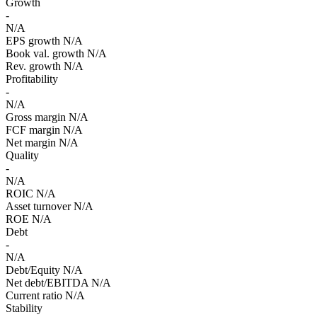
Growth
-
N/A
EPS growth
N/A
Book val. growth
N/A
Rev. growth
N/A
Profitability
-
N/A
Gross margin
N/A
FCF margin
N/A
Net margin
N/A
Quality
-
N/A
ROIC
N/A
Asset turnover
N/A
ROE
N/A
Debt
-
N/A
Debt/Equity
N/A
Net debt/EBITDA
N/A
Current ratio
N/A
Stability