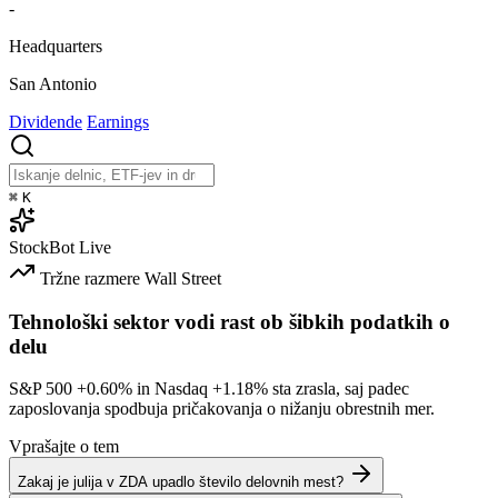
-
Headquarters
San Antonio
Dividende
Earnings
⌘
K
StockBot
Live
Tržne razmere
Wall Street
Tehnološki sektor vodi rast ob šibkih podatkih o
delu
S&P 500
+0.60%
in Nasdaq
+1.18%
sta zrasla, saj padec
zaposlovanja spodbuja pričakovanja o nižanju obrestnih mer.
Vprašajte o tem
Zakaj je julija v ZDA upadlo število delovnih mest?