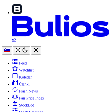
v2
Feed
Watchlist
Koledar
Članki
Flash News
Fair Price Index
StockBot