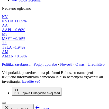
Stock Screener
Nedavno ogledano
NV
NVDA
+1.09%
AA
AAPL
+0.60%
MS
MSFT
+0.16%
TS
TSLA
+1.94%
AM
AMZN
+0.59%
Politika zasebnosti
·
Pogoji uporabe
·
Novosti
·
O nas
·
Uredništvo
Vsi podatki, posredovani na platformi Bulios, so namenjeni
izključno informativnim namenom in niso namenjeni trgovanju ali
investiranju.
Izvedite več
Prijava
Prilagodite svoj feed