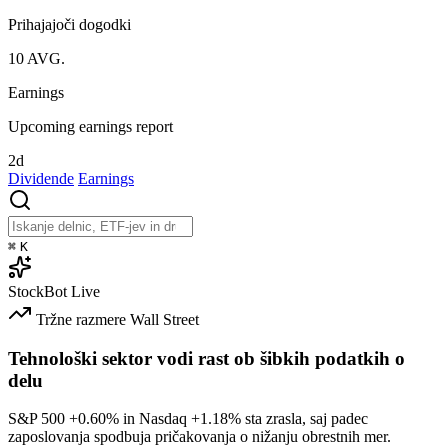
Prihajajoči dogodki
10
AVG.
Earnings
Upcoming earnings report
2d
Dividende
Earnings
⌘
K
StockBot
Live
Tržne razmere
Wall Street
Tehnološki sektor vodi rast ob šibkih podatkih o
delu
S&P 500
+0.60%
in Nasdaq
+1.18%
sta zrasla, saj padec
zaposlovanja spodbuja pričakovanja o nižanju obrestnih mer.