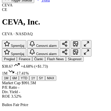
Feed
Toggle Sidebar
CEVA
CE
CEVA, Inc.
CEVA · NASDAQ
Spremljaj
Cenovni alarm
Spremljaj
Cenovni alarm
Pregled
Finance
Članki
Flash News
Skupnost
$38.67
+4.68%
(+$1.73)
1M
-17.41%
1M
6M
YTD
1Y
5Y
MAX
Market Cap
$991.5M
P/E Ratio
-
Div. Yield
-
ROE
3.52%
Bulios Fair Price