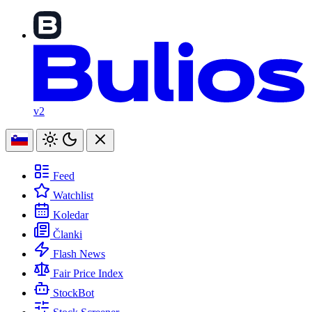
v2
Feed
Watchlist
Koledar
Članki
Flash News
Fair Price Index
StockBot