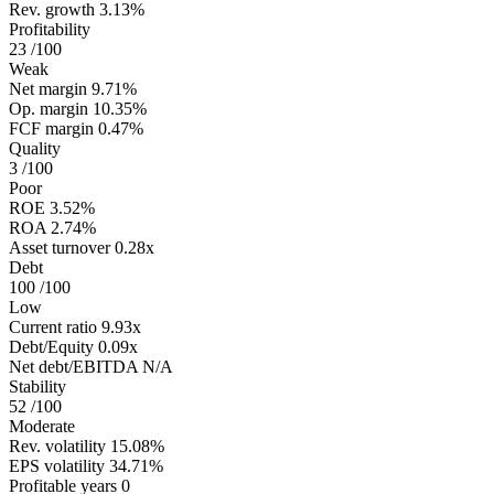
Rev. growth
3.13%
Profitability
23
/100
Weak
Net margin
9.71%
Op. margin
10.35%
FCF margin
0.47%
Quality
3
/100
Poor
ROE
3.52%
ROA
2.74%
Asset turnover
0.28x
Debt
100
/100
Low
Current ratio
9.93x
Debt/Equity
0.09x
Net debt/EBITDA
N/A
Stability
52
/100
Moderate
Rev. volatility
15.08%
EPS volatility
34.71%
Profitable years
0