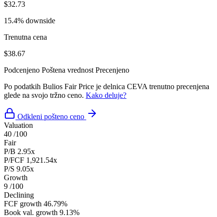
$32.73
15.4% downside
Trenutna cena
$38.67
Podcenjeno
Poštena vrednost
Precenjeno
Po podatkih Bulios Fair Price je delnica CEVA trenutno precenjena
glede na svojo tržno ceno.
Kako deluje?
Odkleni pošteno ceno
Valuation
40
/100
Fair
P/B
2.95x
P/FCF
1,921.54x
P/S
9.05x
Growth
9
/100
Declining
FCF growth
46.79%
Book val. growth
9.13%