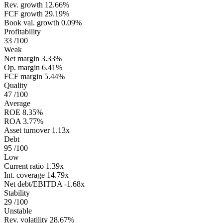
Rev. growth
12.66%
FCF growth
29.19%
Book val. growth
0.09%
Profitability
33
/100
Weak
Net margin
3.33%
Op. margin
6.41%
FCF margin
5.44%
Quality
47
/100
Average
ROE
8.35%
ROA
3.77%
Asset turnover
1.13x
Debt
95
/100
Low
Current ratio
1.39x
Int. coverage
14.79x
Net debt/EBITDA
-1.68x
Stability
29
/100
Unstable
Rev. volatility
28.67%