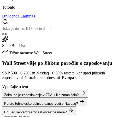
Toronto
Dividende
Earnings
⌘
K
StockBot
Live
Tržne razmere
Wall Street
Wall Street višje po šibkem poročilu o zaposlovanju
S&P 500
+0.20%
in Nasdaq
+0.50%
rasteta, ker upad julijskih
zaposlitev blaži strah pred obrestmi. Evropa stabilna.
Vprašajte o tem
Zakaj se je zaposlovanje v ZDA julija zmanjšalo?
Katere tehnološke delnice danes vodijo Nasdaq?
Bo Fed septembra zvišal obrestne mere?