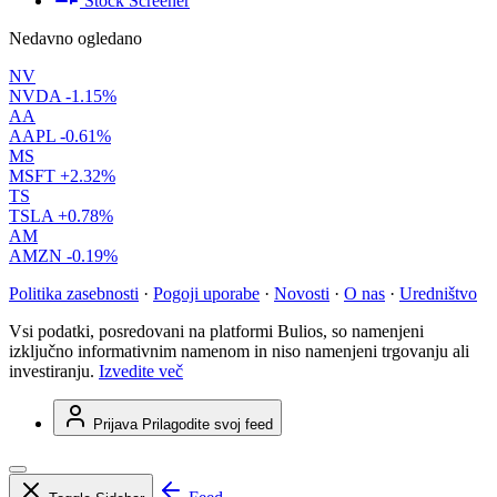
Stock Screener
Nedavno ogledano
NV
NVDA
-1.15%
AA
AAPL
-0.61%
MS
MSFT
+2.32%
TS
TSLA
+0.78%
AM
AMZN
-0.19%
Politika zasebnosti
·
Pogoji uporabe
·
Novosti
·
O nas
·
Uredništvo
Vsi podatki, posredovani na platformi Bulios, so namenjeni
izključno informativnim namenom in niso namenjeni trgovanju ali
investiranju.
Izvedite več
Prijava
Prilagodite svoj feed