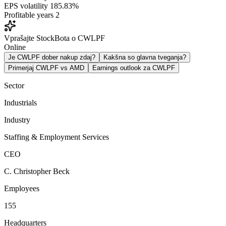
EPS volatility
185.83%
Profitable years
2
Vprašajte StockBota o CWLPF
Online
Je CWLPF dober nakup zdaj?
Kakšna so glavna tveganja?
Primerjaj CWLPF vs AMD
Earnings outlook za CWLPF
Sector
Industrials
Industry
Staffing & Employment Services
CEO
C. Christopher Beck
Employees
155
Headquarters