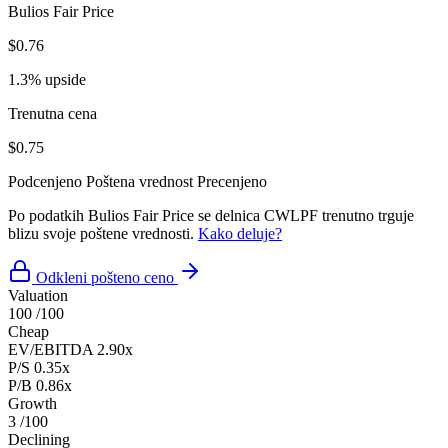
Bulios Fair Price
$0.76
1.3% upside
Trenutna cena
$0.75
Podcenjeno
Poštena vrednost
Precenjeno
Po podatkih Bulios Fair Price se delnica CWLPF trenutno trguje
blizu svoje poštene vrednosti.
Kako deluje?
Odkleni pošteno ceno
Valuation
100
/100
Cheap
EV/EBITDA
2.90x
P/S
0.35x
P/B
0.86x
Growth
3
/100
Declining