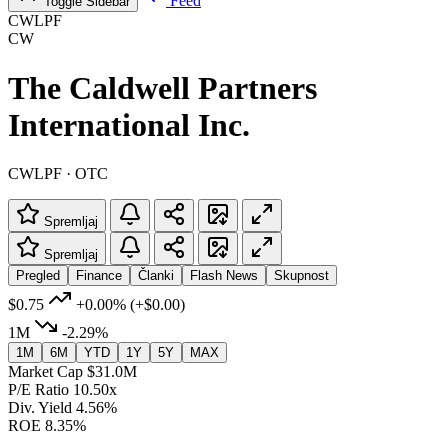
Feed
Toggle Sidebar
CWLPF
CW
The Caldwell Partners
International Inc.
CWLPF · OTC
Spremljaj
Spremljaj
Pregled
Finance
Članki
Flash News
Skupnost
$0.75
+0.00%
(+$0.00)
1M
-2.29%
1M
6M
YTD
1Y
5Y
MAX
Market Cap
$31.0M
P/E Ratio
10.50x
Div. Yield
4.56%
ROE
8.35%