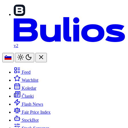
v2
Feed
Watchlist
Koledar
Članki
Flash News
Fair Price Index
StockBot