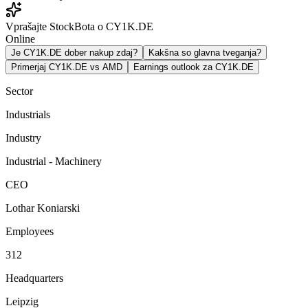
Vprašajte StockBota o CY1K.DE
Online
Je CY1K.DE dober nakup zdaj?
Kakšna so glavna tveganja?
Primerjaj CY1K.DE vs AMD
Earnings outlook za CY1K.DE
Sector
Industrials
Industry
Industrial - Machinery
CEO
Lothar Koniarski
Employees
312
Headquarters
Leipzig