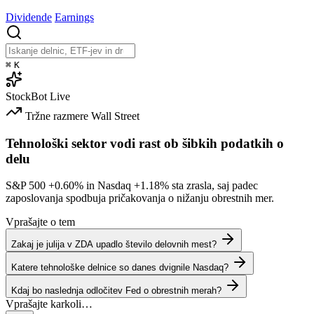
Dividende
Earnings
⌘
K
StockBot
Live
Tržne razmere
Wall Street
Tehnološki sektor vodi rast ob šibkih podatkih o
delu
S&P 500
+0.60%
in Nasdaq
+1.18%
sta zrasla, saj padec
zaposlovanja spodbuja pričakovanja o nižanju obrestnih mer.
Vprašajte o tem
Zakaj je julija v ZDA upadlo število delovnih mest?
Katere tehnološke delnice so danes dvignile Nasdaq?
Kdaj bo naslednja odločitev Fed o obrestnih merah?