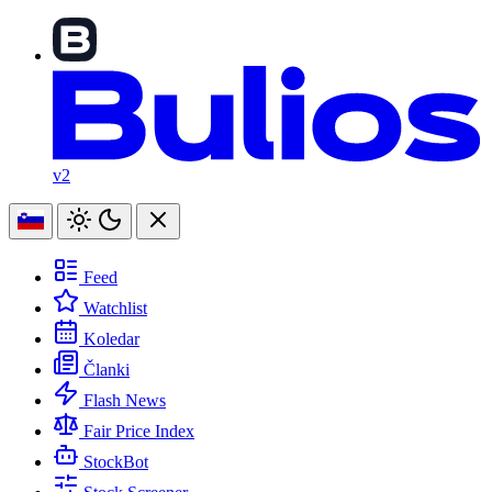
v2
Feed
Watchlist
Koledar
Članki
Flash News
Fair Price Index
StockBot