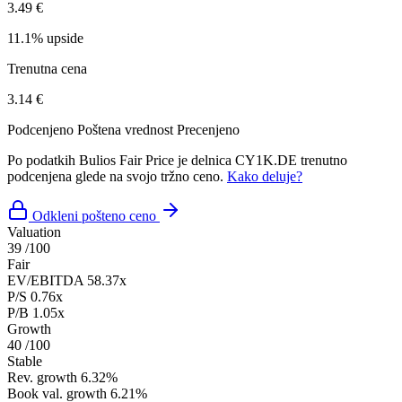
3.49 €
11.1% upside
Trenutna cena
3.14 €
Podcenjeno
Poštena vrednost
Precenjeno
Po podatkih Bulios Fair Price je delnica CY1K.DE trenutno
podcenjena glede na svojo tržno ceno.
Kako deluje?
Odkleni pošteno ceno
Valuation
39
/100
Fair
EV/EBITDA
58.37x
P/S
0.76x
P/B
1.05x
Growth
40
/100
Stable
Rev. growth
6.32%
Book val. growth
6.21%