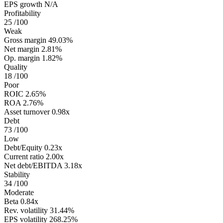
EPS growth
N/A
Profitability
25
/100
Weak
Gross margin
49.03%
Net margin
2.81%
Op. margin
1.82%
Quality
18
/100
Poor
ROIC
2.65%
ROA
2.76%
Asset turnover
0.98x
Debt
73
/100
Low
Debt/Equity
0.23x
Current ratio
2.00x
Net debt/EBITDA
3.18x
Stability
34
/100
Moderate
Beta
0.84x
Rev. volatility
31.44%
EPS volatility
268.25%