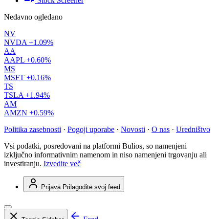
Stock Screener
Nedavno ogledano
NV
NVDA
+1.09%
AA
AAPL
+0.60%
MS
MSFT
+0.16%
TS
TSLA
+1.94%
AM
AMZN
+0.59%
Politika zasebnosti
·
Pogoji uporabe
·
Novosti
·
O nas
·
Uredništvo
Vsi podatki, posredovani na platformi Bulios, so namenjeni
izključno informativnim namenom in niso namenjeni trgovanju ali
investiranju.
Izvedite več
Prijava
Prilagodite svoj feed