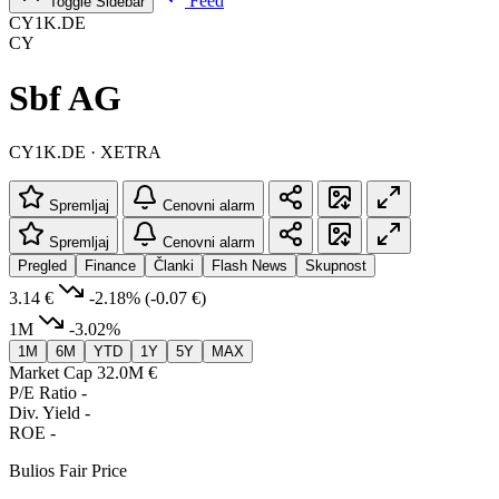
Feed
Toggle Sidebar
CY1K.DE
CY
Sbf AG
CY1K.DE · XETRA
Spremljaj
Cenovni alarm
Spremljaj
Cenovni alarm
Pregled
Finance
Članki
Flash News
Skupnost
3.14 €
-2.18%
(-0.07 €)
1M
-3.02%
1M
6M
YTD
1Y
5Y
MAX
Market Cap
32.0M €
P/E Ratio
-
Div. Yield
-
ROE
-
Bulios Fair Price