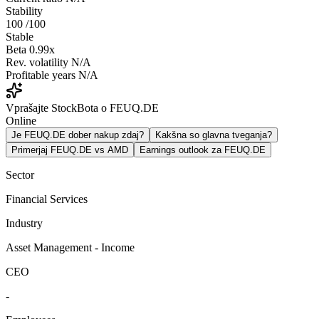
Stability
100
/100
Stable
Beta
0.99x
Rev. volatility
N/A
Profitable years
N/A
Vprašajte StockBota o FEUQ.DE
Online
Je FEUQ.DE dober nakup zdaj?
Kakšna so glavna tveganja?
Primerjaj FEUQ.DE vs AMD
Earnings outlook za FEUQ.DE
Sector
Financial Services
Industry
Asset Management - Income
CEO
-