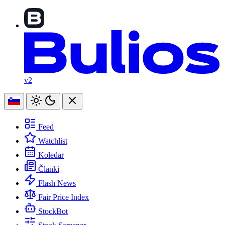
v2
Feed
Watchlist
Koledar
Članki
Flash News
Fair Price Index
StockBot