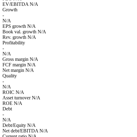
EV/EBITDA
N/A
Growth
-
N/A
EPS growth
N/A
Book val. growth
N/A
Rev. growth
N/A
Profitability
-
N/A
Gross margin
N/A
FCF margin
N/A
Net margin
N/A
Quality
-
N/A
ROIC
N/A
Asset turnover
N/A
ROE
N/A
Debt
-
N/A
Debt/Equity
N/A
Net debt/EBITDA
N/A
Current ratio
N/A