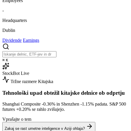
Employees
-
Headquarters
Dublin
Dividende
Earnings
⌘
K
StockBot
Live
Tržne razmere
Kitajska
Tehnološki upad obtežil kitajske delnice ob odprtju
Shanghai Composite
-0.36%
in Shenzhen
-1.15%
padata. S&P 500
futures
+0.20%
se rahlo zvišujejo.
Vprašajte o tem
Zakaj se rast umetne inteligence v Aziji ohlaja?