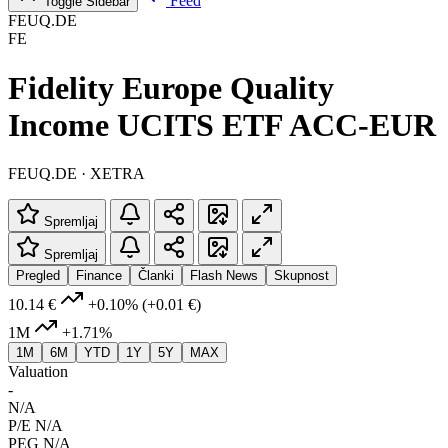
Feed
Toggle Sidebar
FEUQ.DE
FE
Fidelity Europe Quality
Income UCITS ETF ACC-EUR
FEUQ.DE · XETRA
Spremljaj
Spremljaj
Pregled
Finance
Članki
Flash News
Skupnost
10.14 €
+0.10%
(+0.01 €)
1M
+1.71%
1M
6M
YTD
1Y
5Y
MAX
Valuation
-
N/A
P/E
N/A
PEG
N/A