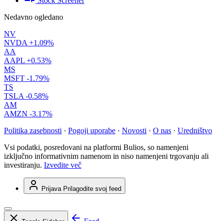
Stock Screener
Nedavno ogledano
NV
NVDA
+1.09%
AA
AAPL
+0.53%
MS
MSFT
-1.79%
TS
TSLA
-0.58%
AM
AMZN
-3.17%
Politika zasebnosti
·
Pogoji uporabe
·
Novosti
·
O nas
·
Uredništvo
Vsi podatki, posredovani na platformi Bulios, so namenjeni
izključno informativnim namenom in niso namenjeni trgovanju ali
investiranju.
Izvedite več
Prijava
Prilagodite svoj feed