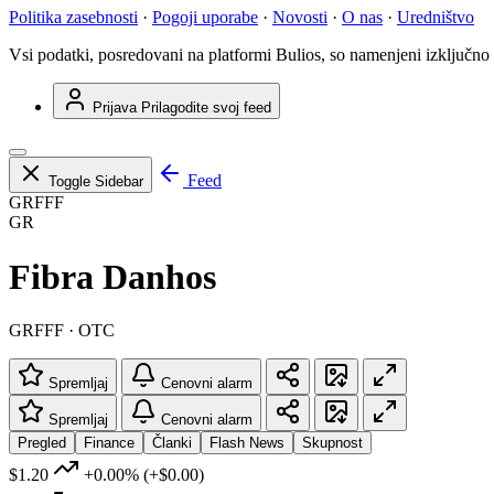
Politika zasebnosti
·
Pogoji uporabe
·
Novosti
·
O nas
·
Uredništvo
Vsi podatki, posredovani na platformi Bulios, so namenjeni izključno
Prijava
Prilagodite svoj feed
Feed
Toggle Sidebar
GRFFF
GR
Fibra Danhos
GRFFF · OTC
Spremljaj
Cenovni alarm
Spremljaj
Cenovni alarm
Pregled
Finance
Članki
Flash News
Skupnost
$1.20
+0.00%
(+$0.00)