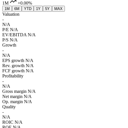
1M
+0.00%
1M
6M
YTD
1Y
5Y
MAX
Valuation
-
N/A
P/E
N/A
EV/EBITDA
N/A
P/S
N/A
Growth
-
N/A
EPS growth
N/A
Rev. growth
N/A
FCF growth
N/A
Profitability
-
N/A
Gross margin
N/A
Net margin
N/A
Op. margin
N/A
Quality
-
N/A
ROIC
N/A
ROE
N/A