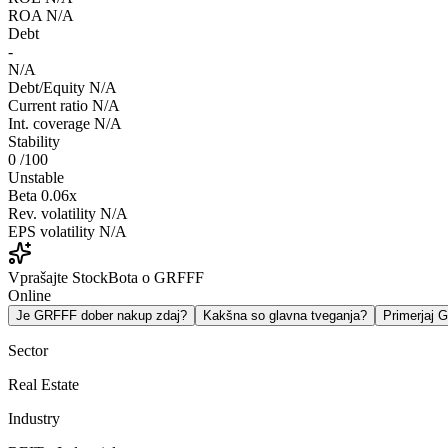
ROA
N/A
Debt
-
N/A
Debt/Equity
N/A
Current ratio
N/A
Int. coverage
N/A
Stability
0
/100
Unstable
Beta
0.06x
Rev. volatility
N/A
EPS volatility
N/A
Vprašajte StockBota o GRFFF
Online
Je GRFFF dober nakup zdaj?
Kakšna so glavna tveganja?
Primerjaj
Sector
Real Estate
Industry