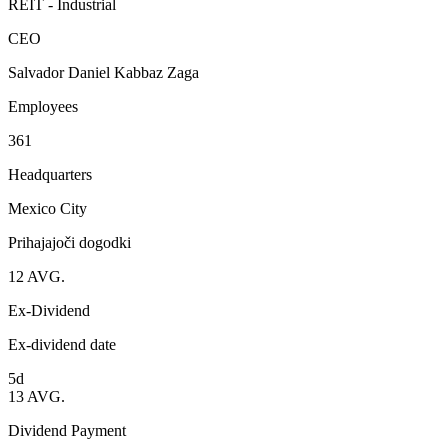
REIT - Industrial
CEO
Salvador Daniel Kabbaz Zaga
Employees
361
Headquarters
Mexico City
Prihajajoči dogodki
12
AVG.
Ex-Dividend
Ex-dividend date
5d
13
AVG.
Dividend Payment