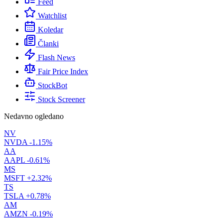
Feed
Watchlist
Koledar
Članki
Flash News
Fair Price Index
StockBot
Stock Screener
Nedavno ogledano
NV
NVDA
-1.15%
AA
AAPL
-0.61%
MS
MSFT
+2.32%
TS
TSLA
+0.78%
AM
AMZN
-0.19%